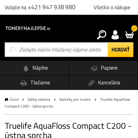
+421 947 938 980
Všetko o nákupe
Volajte na
0
Náplne
Papiere
Tlačiarne
Kancelária
Úvod
Dárky zdarma
Darčeky pre mužov
Truelife AquaFloss
Compact C200 - ústna sprcha
Truelife AquaFloss Compact C200 -
ústna sprcha