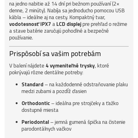
na jedno nabitie až 14 dní pri bežnom používaní (2×
denne, 2 minúty). Nabíja sa jednoducho pomocou USB
kábla – ideálne aj na cesty. Kompaktný tvar,
vodotesnosť IPX7
a
LCD displej
pre prehľad o režime
a stave batérie zaručujú pohodlné a bezpečné
používanie.
Prispôsobí sa vašim potrebám
V balení nájdete
4 vymeniteľné trysky
, ktoré
pokrývajú rôzne dentálne potreby:
Standard
– na každodenné odstraňovanie plaku
medzi zubami a pozdĺž ďasien
Orthodontic
– ideálna pre strojčeky a ťažko
dostupné miesta
Periodontal
– jemná gumená špička na čistenie
parodontálnych vačkov