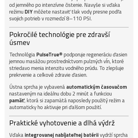
od jemného po intenzívne čistenie. Navyše si vďaka
režimu
DIY
môžete nastaviť tlak vody presne podľa
svojich potrieb v rozmedzí 8–110 PSI.
Pokročilé technológie pre zdravší
úsmev
Technológia
PulseTrue®
podporuje regeneráciu ďasien
jemnou masážou prostredníctvom pulzných vĺn, ktoré
striedavo menia intenzitu vodného prúdu. To zlepšuje
prekrvenie a celkové zdravie ďasien.
Ústna sprcha je vybavená
automatickým časovačom
nastaveným na ideálnu dobu 2 minút a funkciou
pamäť
, ktorá si zapamätá naposledy použitý režim a
automaticky ho aktivuje pri ďalšom použití.
Praktické vyhotovenie a dlhá výdrž
Vďaka
integrovanej nabíjateľnej batérii
vydrží sprcha