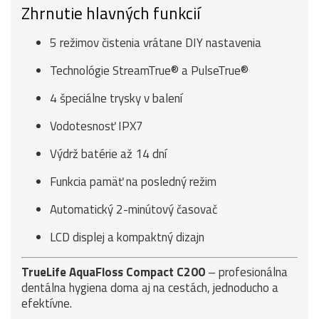
Zhrnutie hlavných funkcií
5 režimov čistenia vrátane DIY nastavenia
Technológie StreamTrue® a PulseTrue®
4 špeciálne trysky v balení
Vodotesnosť IPX7
Výdrž batérie až 14 dní
Funkcia pamäť na posledný režim
Automatický 2-minútový časovač
LCD displej a kompaktný dizajn
TrueLife AquaFloss Compact C200
– profesionálna
dentálna hygiena doma aj na cestách, jednoducho a
efektívne.