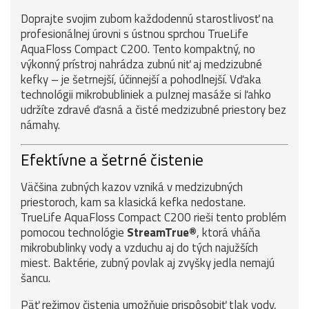
Doprajte svojim zubom každodennú starostlivosť na
profesionálnej úrovni s ústnou sprchou TrueLife
AquaFloss Compact C200. Tento kompaktný, no
výkonný prístroj nahrádza zubnú niť aj medzizubné
kefky – je šetrnejší, účinnejší a pohodlnejší. Vďaka
technológii mikrobubliniek a pulznej masáže si ľahko
udržíte zdravé ďasná a čisté medzizubné priestory bez
námahy.
Efektívne a šetrné čistenie
Väčšina zubných kazov vzniká v medzizubných
priestoroch, kam sa klasická kefka nedostane.
TrueLife AquaFloss Compact C200 rieši tento problém
pomocou technológie
StreamTrue®
, ktorá vháňa
mikrobublinky vody a vzduchu aj do tých najužších
miest. Baktérie, zubný povlak aj zvyšky jedla nemajú
šancu.
Päť režimov čistenia umožňuje prispôsobiť tlak vody,