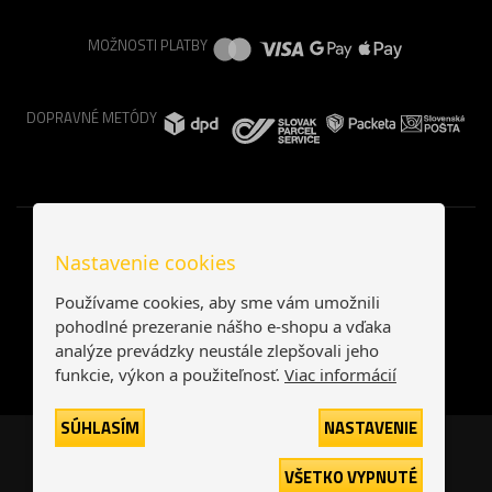
MOŽNOSTI PLATBY
DOPRAVNÉ METÓDY
Nastavenie cookies
Používame cookies, aby sme vám umožnili
pohodlné prezeranie nášho e-shopu a vďaka
analýze prevádzky neustále zlepšovali jeho
funkcie, výkon a použiteľnosť.
Viac informácií
SÚHLASÍM
NASTAVENIE
Česká republika
Slovensko
VŠETKO VYPNUTÉ