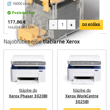
16000 strán
1 bod
Posledný kus
177,86 €
-
+
DO KOŠÍKA
144,60 € bez DPH
Najobľúbenejšie
tlačiarne Xerox
Náplne do
Náplne do
Xerox Phaser 3020BI
Xerox WorkCentre
3025BI