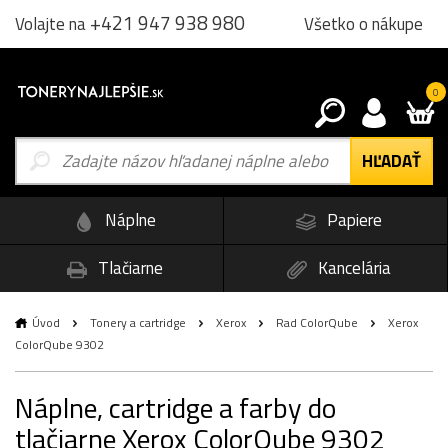
+421 947 938 980
Všetko o nákupe
Volajte na
0
Náplne
Papiere
Tlačiarne
Kancelária
Úvod
Tonery a cartridge
Xerox
Rad ColorQube
Xerox
ColorQube 9302
Náplne, cartridge a farby do
tlačiarne Xerox ColorQube 9302