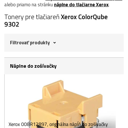
alebo priamo na stránku
náplne do tlačiarne Xerox
.
Tonery pre tlačiareň
Xerox ColorQube
9302
Filtrovať produkty
Náplne do zošívačky
Xerox 008R12897, originálna nápĺň do zošívačky