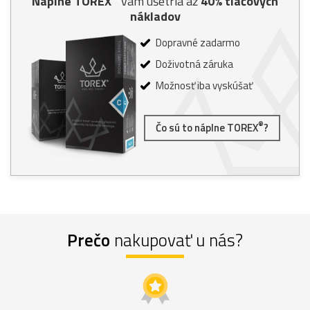
Náplne TOREX
vám ušetria až
40% tlačových
nákladov
Dopravné zadarmo
Doživotná záruka
Možnosť iba vyskúšať
®
Čo sú to náplne TOREX
?
Prečo
nakupovať u nás?