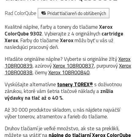
Rad ColorQube
Pridať tlačiareň do obľúbených
Kvalitné náplne, farby a tonery do tlačiarne
Xerox
ColorQube 9302
. Vybierajte z 4 originálnych
cartridge
Xerox
. Farby do tlačiarne
Xerox
môžu byť u vás už
nasledujúci pracovný deň.
Hľadáte originálne náplne? Vyberte si originálne žltý
Xerox
108R00839
, azúrový
Xerox 108R00837
, purpurový
Xerox
108R00838
, čierny
Xerox 108R00840
.
Vyskúšajte alternatívne
tonery TOREX®
s doživotnou
zárukou, ktoré vám šetria tlačové náklady a
znížia
výdavky na tlač až o 40 %
.
Až 30 000 produktov skladom, u nás nájdete najväčší
výber tonerov, atramentov a farieb do tlačiarne.
Druhov tlačiarní je veľké množstvo, ak ste sa preklikli,
môžete sa vrátiť na
náplne do tlačiarní Xerox ColorQube