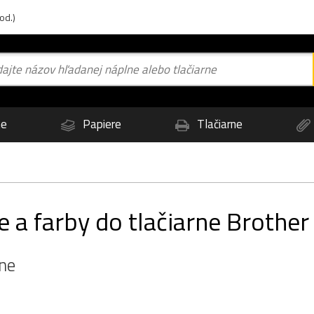
od.)
ne
Papiere
Tlačiarne
e a farby do tlačiarne Brother
rne