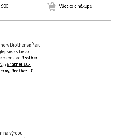
8 980
Všetko o nákupe
onery Brother spĺňajú
lepšie.sk tieto
e napríklad
Brother
vý
;
;
Brother LC-
ierny
;
Brother LC-
m na výrobu