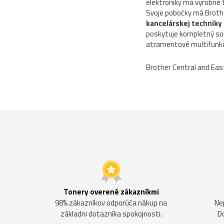
elektroniky má výrobné t
Svoje pobočky má Brother
kancelárskej techniky
poskytuje kompletný sor
atramentové multifunkčn
Brother Central and Eas
Tonery overené zákazníkmi
98% zákazníkov odporúča nákup na
Ne
základni dotazníka spokojnosti.
D