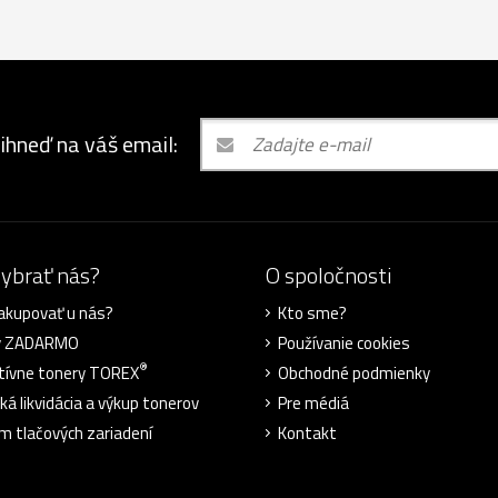
 ihneď na váš email:
vybrať nás?
O spoločnosti
akupovať u nás?
Kto sme?
y ZADARMO
Používanie cookies
®
tívne tonery TOREX
Obchodné podmienky
ká likvidácia a výkup tonerov
Pre médiá
m tlačových zariadení
Kontakt