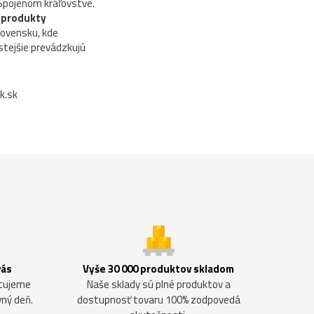
a Spojenom kráľovstve.
 produkty
lovensku, kde
stejšie prevádzkujú
k.sk
vás
Vyše 30 000 produktov skladom
ntujeme
Naše sklady sú plné produktov a
vný deň.
dostupnosť tovaru 100% zodpovedá