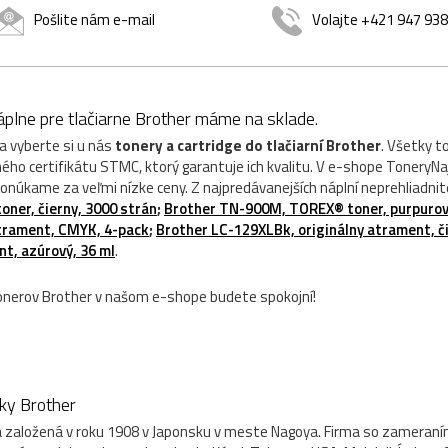
Pošlite nám e-mail
Volajte +421 947 93
plne pre tlačiarne Brother máme na sklade.
a vyberte si u nás
tonery a cartridge do tlačiarní Brother
. Všetky t
o certifikátu STMC, ktorý garantuje ich kvalitu. V e-shope ToneryNaj
ponúkame za veľmi nízke ceny. Z najpredávanejších náplní neprehliadnit
oner, čierny, 3000 strán
;
Brother TN-900M, TOREX® toner, purpuro
atrament, CMYK, 4-pack
;
Brother LC-129XLBk, originálny atrament, č
t, azúrový, 36 ml
.
erov Brother v našom e-shope budete spokojní!
čky Brother
 založená v roku 1908 v Japonsku v meste Nagoya. Firma so zameraní