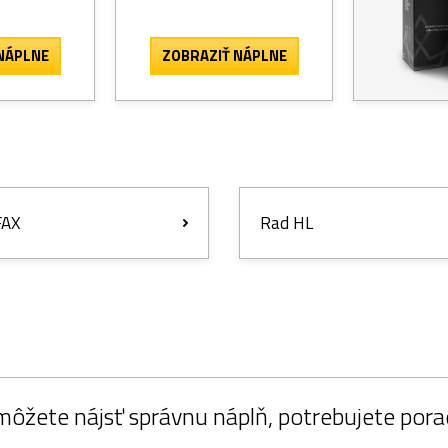
NÁPLNE
ZOBRAZIŤ NÁPLNE
FAX
Rad HL
ôžete nájsť správnu náplň, potrebujete pora