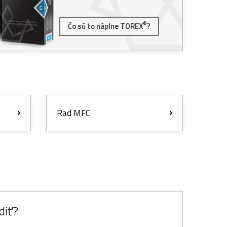
®
Čo sú to náplne TOREX
?
Rad MFC
diť?