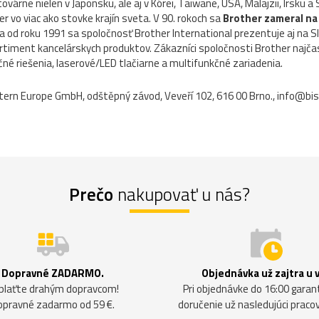
ovárne nielen v Japonsku, ale aj v Kórei, Taiwane, USA, Malajzii, Írsku 
 vo viac ako stovke krajín sveta. V 90. rokoch sa
Brother zameral na
a od roku 1991 sa spoločnosť Brother International prezentuje aj na S
timent kancelárskych produktov. Zákazníci spoločnosti Brother najča
é riešenia, laserové/LED tlačiarne a multifunkčné zariadenia.
tern Europe GmbH, odštěpný závod, Veveří 102, 616 00 Brno., info@bis
Prečo
nakupovať u nás?
Dopravné ZADARMO.
Objednávka už zajtra u 
plaťte drahým dopravcom!
Pri objednávke do 16:00 gara
opravné zadarmo od 59 €.
doručenie už nasledujúci praco