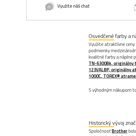
Využite náš chat
Osvedčené farby a ná
Využite atraktívne ceny 
podmienky medzinárodnéh
kvalitné farby a náplne 
TN-6300Bk, originálny t
123VALBP, originálny 
1000C, TOREX® atramen
S výhodným nákupom ton
Historický vývoj zna
Spoločnosť
Brother
bola