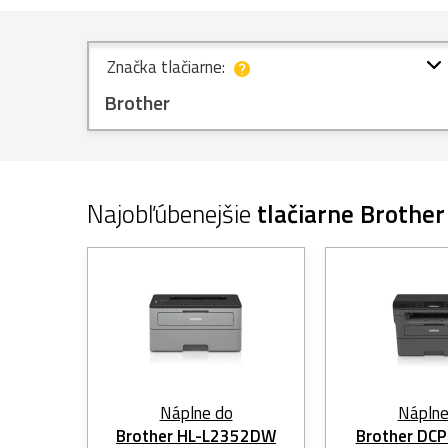
Značka tlačiarne:
Brother
Najobľúbenejšie
tlačiarne Brother
Náplne do
Náplne
Brother HL-L2352DW
Brother DC