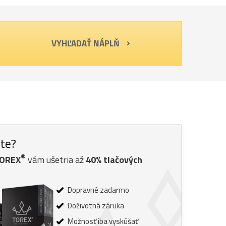
VYHĽADAŤ NÁPLŇ
ste?
®
TOREX
vám ušetria až
40% tlačových
Dopravné zadarmo
Doživotná záruka
Možnosť iba vyskúšať