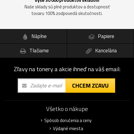
Vyše 30 000 produktov skladom
Naše sklady sú plné produktov a dostupnosť
tovaru 100% zodpovedá skutočnosti.
Náplne
Papiere
Tlačiarne
Kancelária
Zľavy na tonery a akcie ihneď na váš email:
CHCEM ZĽAVU
Všetko o nákupe
Spôsob doručenia a ceny
Výdajné miesta