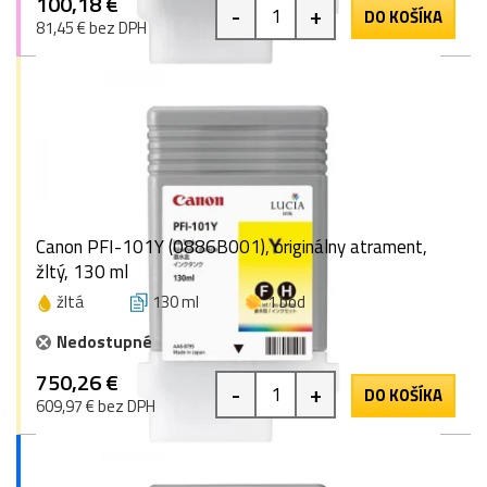
100,18 €
-
+
DO KOŠÍKA
81,45 € bez DPH
Canon PFI-101Y (0886B001), originálny atrament,
žltý, 130 ml
žltá
130 ml
1 bod
Nedostupné
750,26 €
-
+
DO KOŠÍKA
609,97 € bez DPH