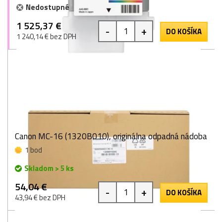
Nedostupné
1 525,37 €
-
+
DO KOŠÍKA
1 240,14 € bez DPH
Canon MC-16 (1320B010), originálna odpadná nádoba
1 bod
Skladom > 5 ks
54,04 €
-
+
DO KOŠÍKA
43,94 € bez DPH