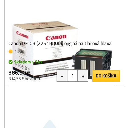
Canon PF-03 (2251B001), originálna tlačová hlava
1 bod
Skladom > 9 ks
386,90 €
-
+
DO KOŠÍKA
314,55 € bez DPH