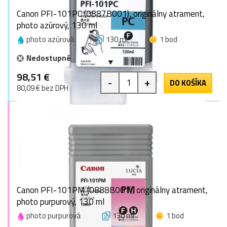
Canon PFI-101PC (0887B001), originálny atrament,
photo azúrový, 130 ml
photo azúrová
130 ml
1 bod
Nedostupné
98,51 €
-
+
DO KOŠÍKA
80,09 € bez DPH
Canon PFI-101PM (0888B001), originálny atrament,
photo purpurový, 130 ml
photo purpurová
130 ml
1 bod