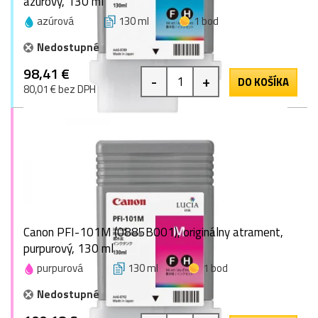
azúrový, 130 ml
azúrová
130 ml
1 bod
Nedostupné
98,41 €
-
+
DO KOŠÍKA
80,01 € bez DPH
Canon PFI-101M (0885B001), originálny atrament,
purpurový, 130 ml
purpurová
130 ml
1 bod
Nedostupné