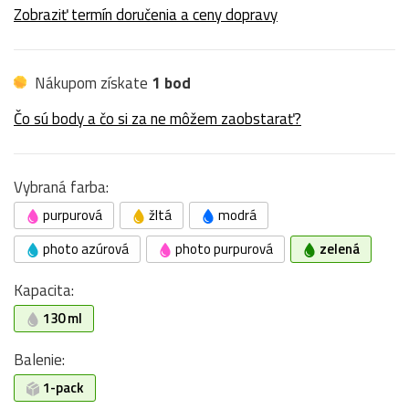
Zobraziť termín doručenia a ceny dopravy
Nákupom získate
1 bod
Čo sú body a čo si za ne môžem zaobstarať?
Vybraná farba:
purpurová
žltá
modrá
photo azúrová
photo purpurová
zelená
Kapacita:
130 ml
Balenie:
1-pack