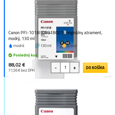
Canon PFI-101Bl (0891B001), originálny atrament,
modrý, 130 ml
modrá
130 ml
1 bod
Posledný kus
88,02 €
-
+
DO KOŠÍKA
71,56 € bez DPH