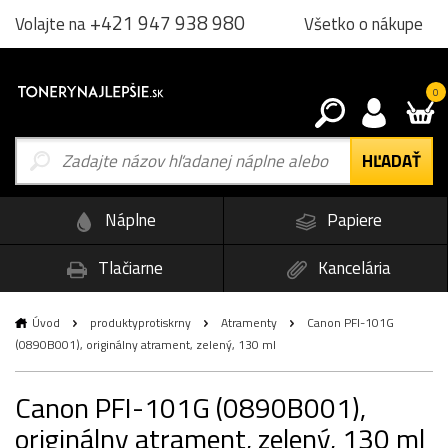
+421 947 938 980
Všetko o nákupe
Volajte na
0
Náplne
Papiere
Tlačiarne
Kancelária
Úvod
produktyprotiskrny
Atramenty
Canon PFI-101G
(0890B001), originálny atrament, zelený, 130 ml
Canon PFI-101G (0890B001),
originálny atrament, zelený, 130 ml