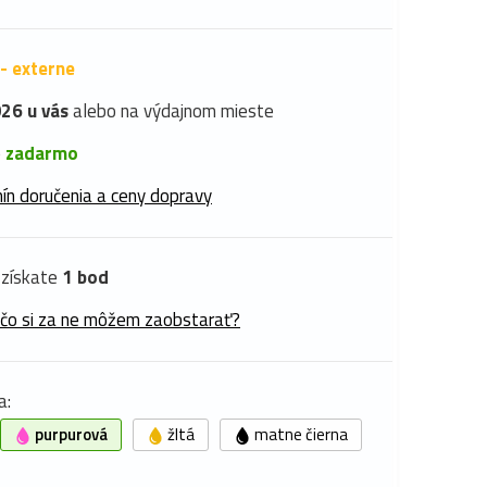
- externe
26 u vás
alebo na výdajnom mieste
é
zadarmo
ín doručenia a ceny dopravy
získate
1 bod
 čo si za ne môžem zaobstarať?
a:
purpurová
žltá
matne čierna