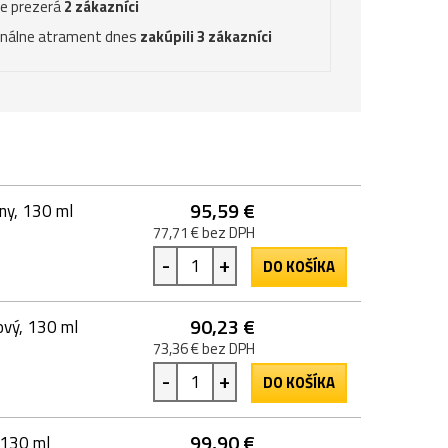
ve prezerá
2 zákazníci
inálne atrament dnes
zakúpili 3 zákazníci
95,59 €
ny, 130 ml
77,71 € bez DPH
-
+
DO KOŠÍKA
90,23 €
ový, 130 ml
73,36 € bez DPH
-
+
DO KOŠÍKA
99,90 €
 130 ml