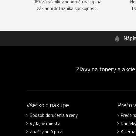
98% zákazníkov odporúča nákup na
Ne
základni dotazníka spokojnosti.
D
Nápl
Zľavy na tonery a akcie
Všetko o nákupe
Prečo 
Spôsob doručenia a ceny
Prečo n
Výdajné miesta
Darček
Značky od A po Z
Alterna