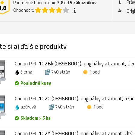
Prá
Priemerné hodnotenie
3,8
od
5
zákazníkov
3,8
Ohodnotiť:
Orig
te si aj ďalšie produkty
Canon PFI-102Bk (0895B001), originálny atrament, čier
čierna
740 strán
1 bod
Posledné kusy
Canon PFI-102C (0896B001), originálny atrament, azúr
azúrová
740 strán
1 bod
Skladom > 5 ks
Canon PFI-102Y (0898B001), originálny atrament, žltý,