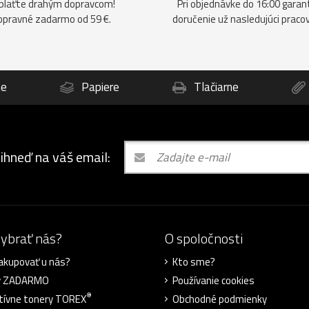
plaťte drahým dopravcom!
Pri objednávke do 16:00 gara
opravné zadarmo od 59 €.
doručenie už nasledujúci praco
ne
Papiere
Tlačiarne
 ihneď na váš email:
vybrať nás?
O spoločnosti
akupovať u nás?
Kto sme?
y ZADARMO
Používanie cookies
®
tívne tonery TOREX
Obchodné podmienky