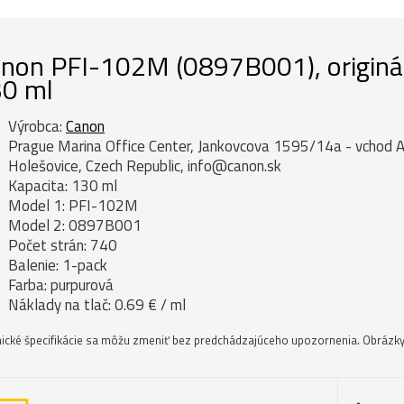
non PFI-102M (0897B001), originál
0 ml
Výrobca:
Canon
Prague Marina Office Center, Jankovcova 1595/14a - vchod A
Holešovice, Czech Republic, info@canon.sk
Kapacita: 130 ml
Model 1: PFI-102M
Model 2: 0897B001
Počet strán: 740
Balenie: 1-pack
Farba: purpurová
Náklady na tlač: 0.69 € / ml
ické špecifikácie sa môžu zmeniť bez predchádzajúceho upozornenia. Obrázky 