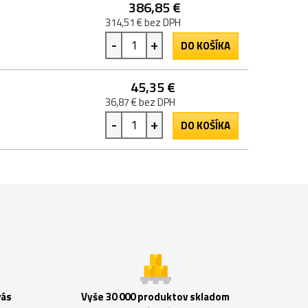
386,85 €
314,51 € bez DPH
-
+
DO KOŠÍKA
45,35 €
36,87 € bez DPH
-
+
DO KOŠÍKA
vás
Vyše 30 000 produktov skladom