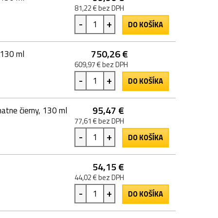
81,22 € bez DPH
-
+
DO KOŠÍKA
750,26 €
 130 ml
609,97 € bez DPH
-
+
DO KOŠÍKA
95,47 €
tne čierny, 130 ml
77,61 € bez DPH
-
+
DO KOŠÍKA
54,15 €
44,02 € bez DPH
-
+
DO KOŠÍKA