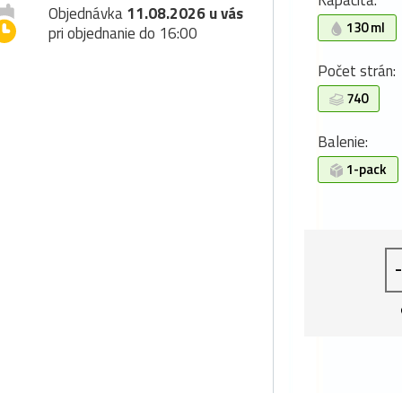
Kapacita:
Objednávka
11.08.2026 u vás
130 ml
pri objednanie do 16:00
Počet strán:
740
Balenie:
1-pack
-