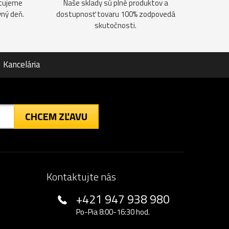
ntujeme
Naše sklady sú plné produktov a
vný deň.
dostupnosť tovaru 100% zodpovedá
skutočnosti.
Kancelária
CHCEM ZĽAVU
Kontaktujte nás
+421 947 938 980
Po-Pia 8:00-16:30 hod.