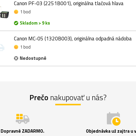
Canon PF-03 (2251B001), originálna tlačová hlava
1 bod
Skladom > 9 ks
Canon MC-05 (1320B003), originálna odpadná nádoba
1 bod
Nedostupné
Prečo
nakupovať u nás?
Dopravné ZADARMO.
Objednávka už zajtra u 