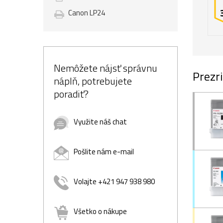
Canon LP24
Nemôžete nájsť správnu
Prezri
náplň, potrebujete
poradiť?
Využite náš chat
Pošlite nám e-mail
Volajte +421 947 938 980
Všetko o nákupe