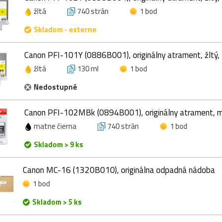
žltá
740 strán
1 bod
Skladom - externe
Canon PFI-101Y (0886B001), originálny atrament, žltý,
žltá
130 ml
1 bod
Nedostupné
Canon PFI-102MBk (0894B001), originálny atrament, ma
matne čierna
740 strán
1 bod
Skladom > 9 ks
Canon MC-16 (1320B010), originálna odpadná nádoba
1 bod
Skladom > 5 ks