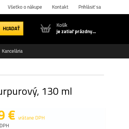
Všetko o nákupe
Kontakt
Prihlásiť sa
Košík
je zatiaľ prázdny...
Kancelária
urpurový, 130 ml
9 €
vrátane DPH
 DPH