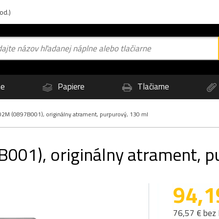
od.)
ne
Papiere
Tlačiarne
2M (0897B001), originálny atrament, purpurový, 130 ml
01), originálny atrament, p
94,1
76,57 € bez