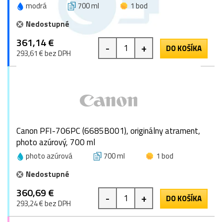
modrá
700 ml
1 bod
Nedostupné
361,14 €
-
+
DO KOŠÍKA
293,61 € bez DPH
Canon PFI-706PC (6685B001), originálny atrament,
photo azúrový, 700 ml
photo azúrová
700 ml
1 bod
Nedostupné
360,69 €
-
+
DO KOŠÍKA
293,24 € bez DPH