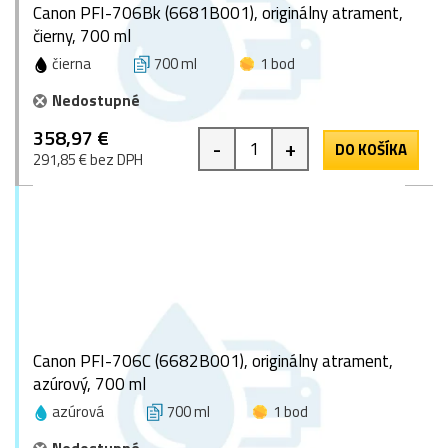
Canon PFI-706Bk (6681B001), originálny atrament,
čierny, 700 ml
čierna
700 ml
1 bod
Nedostupné
358,97 €
-
+
DO KOŠÍKA
291,85 € bez DPH
Canon PFI-706C (6682B001), originálny atrament,
azúrový, 700 ml
azúrová
700 ml
1 bod