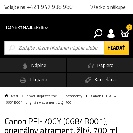
+421 947 938 980
Všetko o nákupe
Volajte na
0
Náplne
Papiere
Tlačiarne
Kancelária
Úvod
produktyprotiskrny
Atramenty
Canon PFI-706Y
(6684B001), originálny atrament, žltý, 700 ml
Canon PFI-706Y (6684B001),
originálny atrament, žltý, 700 ml