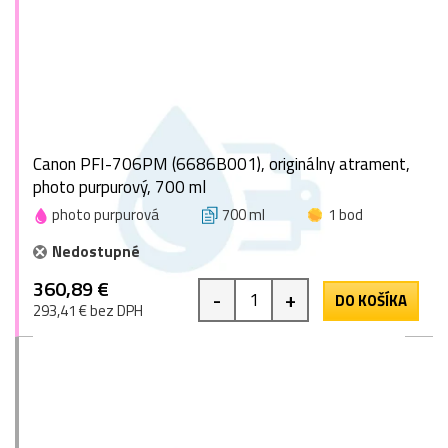
Canon PFI-706PM (6686B001), originálny atrament,
photo purpurový, 700 ml
photo purpurová
700 ml
1 bod
Nedostupné
360,89 €
-
+
DO KOŠÍKA
293,41 € bez DPH