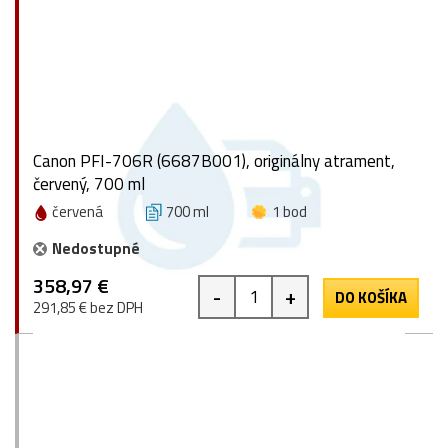
Canon PFI-706R (6687B001), originálny atrament,
červený, 700 ml
červená
700 ml
1 bod
Nedostupné
358,97 €
-
+
DO KOŠÍKA
291,85 € bez DPH