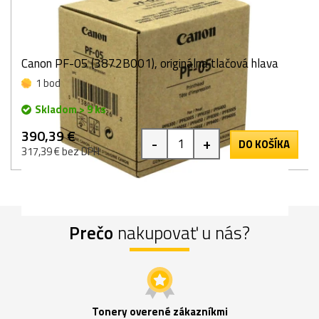
Canon PF-05 (3872B001), originálna tlačová hlava
1 bod
Skladom > 9 ks
390,39 €
-
+
DO KOŠÍKA
317,39 € bez DPH
Prečo
nakupovať u nás?
Tonery overené zákazníkmi