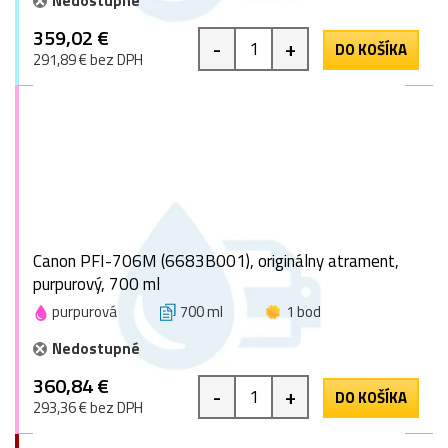
Nedostupné
359,02 €
-
+
DO KOŠÍKA
291,89 € bez DPH
Canon PFI-706M (6683B001), originálny atrament,
purpurový, 700 ml
purpurová
700 ml
1 bod
Nedostupné
360,84 €
-
+
DO KOŠÍKA
293,36 € bez DPH