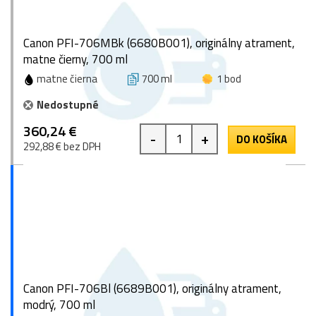
Canon PFI-706MBk (6680B001), originálny atrament,
matne čierny, 700 ml
matne čierna
700 ml
1 bod
Nedostupné
360,24 €
-
+
DO KOŠÍKA
292,88 € bez DPH
Canon PFI-706Bl (6689B001), originálny atrament,
modrý, 700 ml