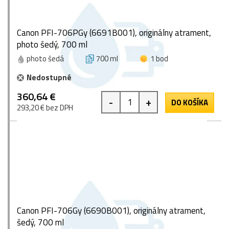
Canon PFI-706PGy (6691B001), originálny atrament,
photo šedý, 700 ml
photo šedá
700 ml
1 bod
Nedostupné
360,64 €
-
+
DO KOŠÍKA
293,20 € bez DPH
Canon PFI-706Gy (6690B001), originálny atrament,
šedý, 700 ml