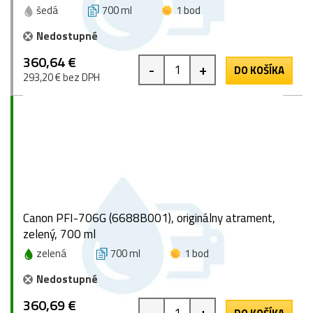
šedá
700 ml
1 bod
Nedostupné
360,64 €
-
+
DO KOŠÍKA
293,20 € bez DPH
Canon PFI-706G (6688B001), originálny atrament,
zelený, 700 ml
zelená
700 ml
1 bod
Nedostupné
360,69 €
-
+