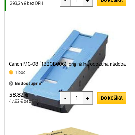
DO KOŠÍKA
293,24 € bez DPH
Canon MC-08 (1320B006), originálna odpadná nádoba
1 bod
Nedostupné
58,82 €
-
+
DO KOŠÍKA
47,82 € bez DPH