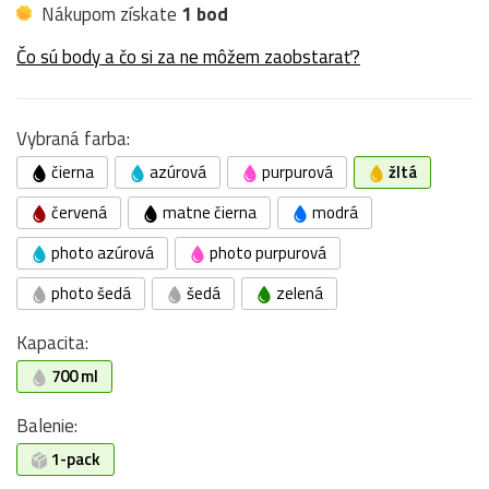
Nákupom získate
1 bod
Čo sú body a čo si za ne môžem zaobstarať?
Vybraná farba:
čierna
azúrová
purpurová
žltá
červená
matne čierna
modrá
photo azúrová
photo purpurová
photo šedá
šedá
zelená
Kapacita:
700 ml
Balenie:
1-pack