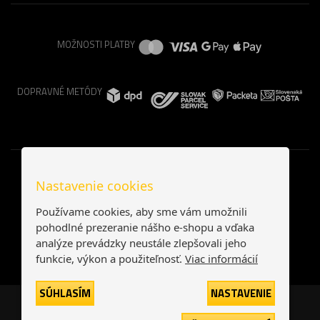
MOŽNOSTI PLATBY
DOPRAVNÉ METÓDY
Nastavenie cookies
Používame cookies, aby sme vám umožnili
pohodlné prezeranie nášho e-shopu a vďaka
analýze prevádzky neustále zlepšovali jeho
funkcie, výkon a použiteľnosť.
Viac informácií
SÚHLASÍM
NASTAVENIE
Česká republika
Slovensko