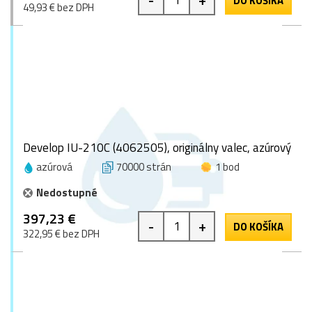
DO KOŠÍKA
49,93 € bez DPH
Develop IU-210C (4062505), originálny valec, azúrový
azúrová
70000 strán
1 bod
Nedostupné
397,23 €
-
+
DO KOŠÍKA
322,95 € bez DPH