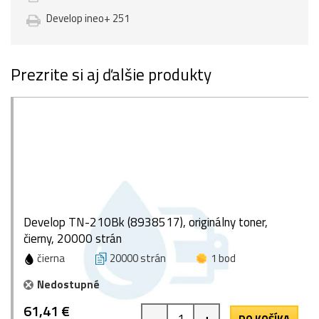
Develop ineo+ 251
Prezrite si aj ďalšie produkty
Develop TN-210Bk (8938517), originálny toner,
čierny, 20000 strán
čierna
20000 strán
1 bod
Nedostupné
61,41 €
-
+