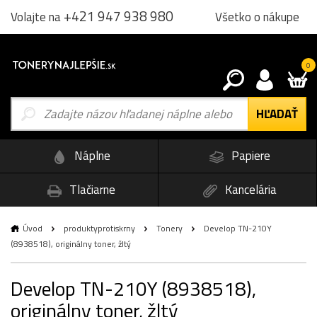
+421 947 938 980
Všetko o nákupe
Volajte na
0
Náplne
Papiere
Tlačiarne
Kancelária
Úvod
produktyprotiskrny
Tonery
Develop TN-210Y
(8938518), originálny toner, žltý
Develop TN-210Y (8938518),
originálny toner, žltý