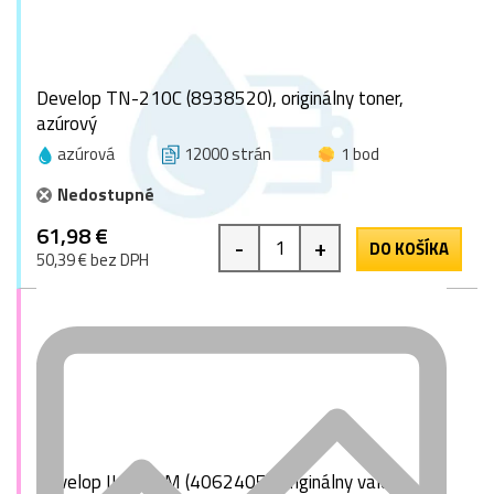
Develop TN-210C (8938520), originálny toner,
azúrový
azúrová
12000 strán
1 bod
Nedostupné
61,98 €
-
+
DO KOŠÍKA
50,39 € bez DPH
Develop IU-210M (4062405), originálny valec,