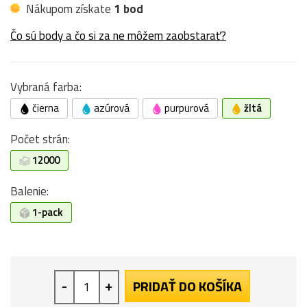
Nákupom získate
1 bod
Čo sú body a čo si za ne môžem zaobstarať?
Vybraná farba:
čierna
azúrová
purpurová
žltá
Počet strán:
12000
Balenie:
1-pack
-
+
PRIDAŤ DO KOŠÍKA