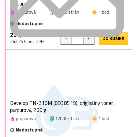
purpurový
purpurová
70000 strán
1 bod
Nedostupné
297,97 €
-
+
DO KOŠÍKA
242,25 € bez DPH
Develop TN-210M (8938519), originálny toner,
purpurový, 260 g
purpurová
12000 strán
1 bod
Nedostupné