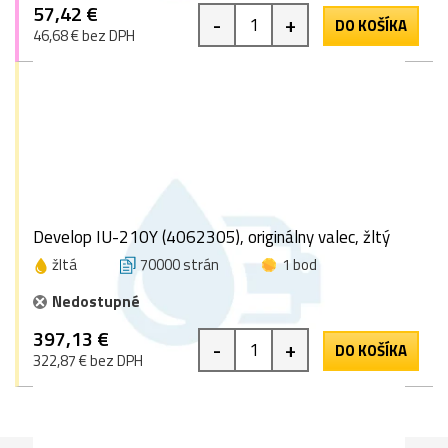
57,42 €
-
+
DO KOŠÍKA
46,68 € bez DPH
Develop IU-210Y (4062305), originálny valec, žltý
žltá
70000 strán
1 bod
Nedostupné
397,13 €
-
+
DO KOŠÍKA
322,87 € bez DPH