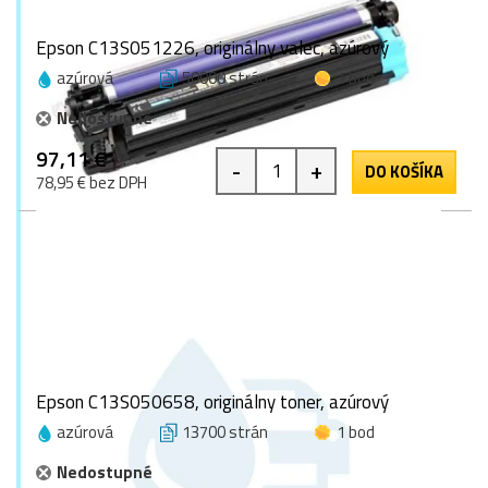
Epson C13S051226, originálny valec, azúrový
azúrová
50000 strán
1 bod
Nedostupné
97,11 €
-
+
DO KOŠÍKA
78,95 € bez DPH
Epson C13S050658, originálny toner, azúrový
azúrová
13700 strán
1 bod
Nedostupné