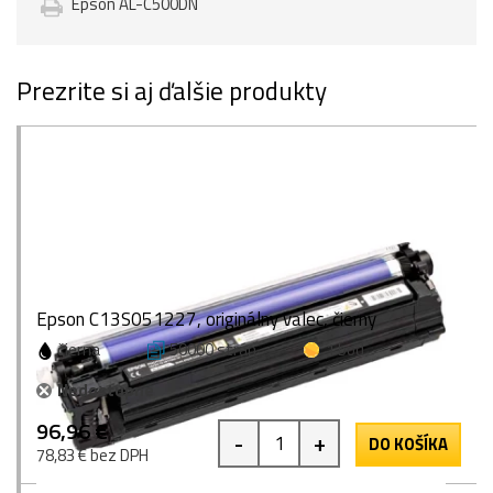
Epson AL-C500DN
Prezrite si aj ďalšie produkty
Epson C13S051227, originálny valec, čierny
čierna
50000 strán
1 bod
Nedostupné
96,96 €
-
+
DO KOŠÍKA
78,83 € bez DPH