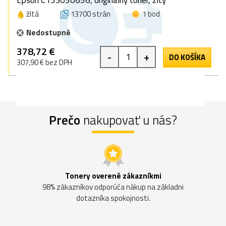
Epson C13S050656, originálny toner, žltý
žltá
13700 strán
1 bod
Nedostupné
378,72 €
-
+
DO KOŠÍKA
307,90 € bez DPH
Prečo
nakupovať u nás?
Tonery overené zákazníkmi
98% zákazníkov odporúča nákup na základni
dotazníka spokojnosti.