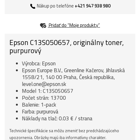
Nákup po telefóne
+421 947 938 980
Pridať do “Moje produkty”
Epson C13S050657, originálny toner,
purpurový
Výrobca: Epson
Epson Europe B.V., Greenline Kačerov, Jihlavská
1558/21, 140 00 Praha, Česká republika,
level.one@epson.sk
Model 1: C13S050657
Počet strán: 13700
Balenie: 1-pack
Farba: purpurová
Náklady na tlač: 0.03 € / strana
Technické špecifikácie sa môžu zmeniť bez predchádzajúceho
upozornenia. Obrázky majú iba informatívny charakter.