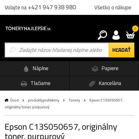
+421 947 938 980
Všetko o nákupe
Volajte na
0
Náplne
Papiere
Tlačiarne
Kancelária
Úvod
produktyprotiskrny
Tonery
Epson C13S050657,
originálny toner, purpurový
Epson C13S050657, originálny
toner, purpurový