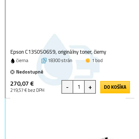
Epson C13S050659, originálny toner, čierny
čierna
18300 strán
1 bod
Nedostupné
270,07 €
-
+
DO KOŠÍKA
219,57 € bez DPH