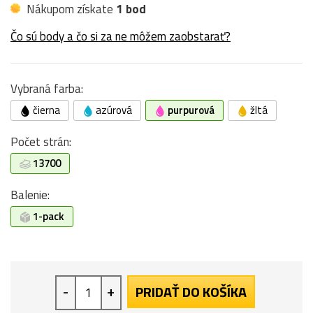
Nákupom získate
1 bod
Čo sú body a čo si za ne môžem zaobstarať?
Vybraná farba:
čierna
azúrová
purpurová
žltá
Počet strán:
13700
Balenie:
1-pack
-
+
PRIDAŤ DO KOŠÍKA