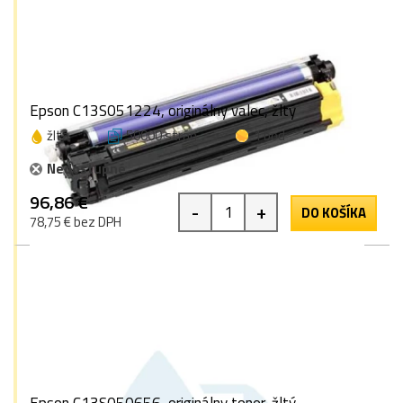
Epson C13S051224, originálny valec, žltý
žltá
50000 strán
1 bod
Nedostupné
96,86 €
-
+
DO KOŠÍKA
78,75 € bez DPH