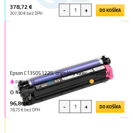
378,72 €
-
+
DO KOŠÍKA
307,90 € bez DPH
Epson C13S051225, originálny valec, purpurový
purpurová
50000 strán
1 bod
Nedostupné
96,86 €
-
+
DO KOŠÍKA
78,75 € bez DPH