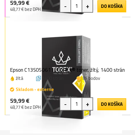
59,99 €
-
+
DO KOŠÍKA
48,77 € bez DPH
Epson C13S050611, TOREX® toner, žltý, 1400 strán
žltá
1400 strán
85 bodov
Skladom - externe
59,99 €
-
+
DO KOŠÍKA
48,77 € bez DPH