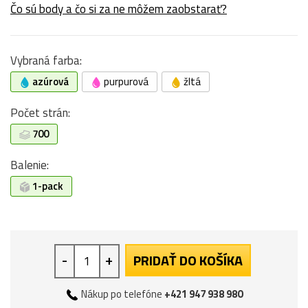
Čo sú body a čo si za ne môžem zaobstarať?
Vybraná farba:
azúrová
purpurová
žltá
Počet strán:
700
Balenie:
1-pack
-
+
PRIDAŤ DO KOŠÍKA
Nákup po telefóne
+421 947 938 980