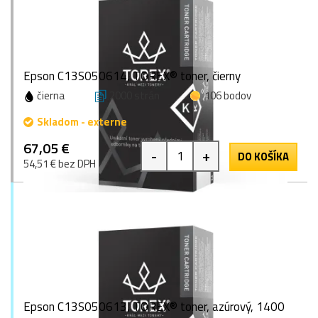
Epson C13S050614, TOREX® toner, čierny
čierna
2000 strán
106 bodov
Skladom - externe
67,05 €
-
+
DO KOŠÍKA
54,51 € bez DPH
Epson C13S050613, TOREX® toner, azúrový, 1400