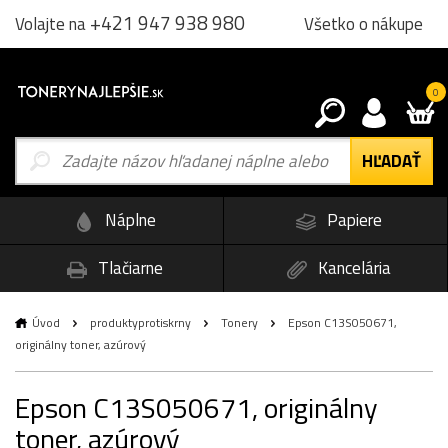
+421 947 938 980
Všetko o nákupe
Volajte na
0
Náplne
Papiere
Tlačiarne
Kancelária
Úvod
produktyprotiskrny
Tonery
Epson C13S050671,
originálny toner, azúrový
Epson C13S050671, originálny
toner, azúrový