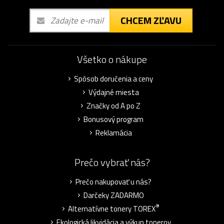
CHCEM ZĽAVU
Všetko o nákupe
Spôsob doručenia a ceny
Výdajné miesta
Značky od A po Z
Bonusový program
Reklamácia
Prečo vybrať nás?
Prečo nakupovať u nás?
Darčeky ZADARMO
®
Alternatívne tonery TOREX
Ekologická likvidácia a výkup tonerov