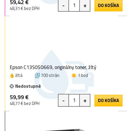
59,42 €
-
+
DO KOŠÍKA
48,31 € bez DPH
Epson C13S050669, originálny toner, žltý
žltá
700 strán
1 bod
Nedostupné
59,99 €
-
+
DO KOŠÍKA
48,77 € bez DPH