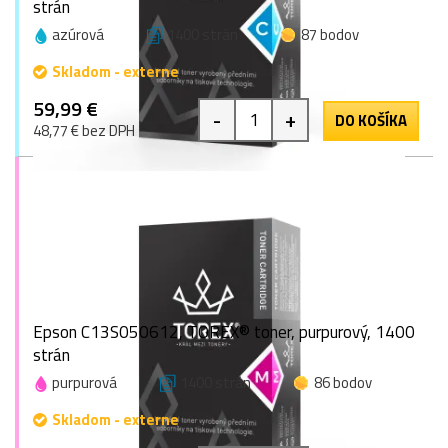
strán
azúrová
1400 strán
87 bodov
Skladom - externe
59,99 €
-
+
DO KOŠÍKA
48,77 € bez DPH
Epson C13S050612, TOREX® toner, purpurový, 1400
strán
purpurová
1400 strán
86 bodov
Skladom - externe