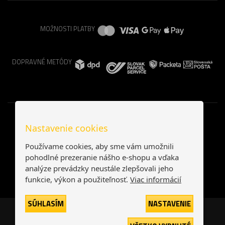
MOŽNOSTI PLATBY
DOPRAVNÉ METÓDY
Nastavenie cookies
Používame cookies, aby sme vám umožnili
pohodlné prezeranie nášho e-shopu a vďaka
analýze prevádzky neustále zlepšovali jeho
funkcie, výkon a použiteľnosť.
Viac informácií
SÚHLASÍM
NASTAVENIE
Česká republika
Slovensko