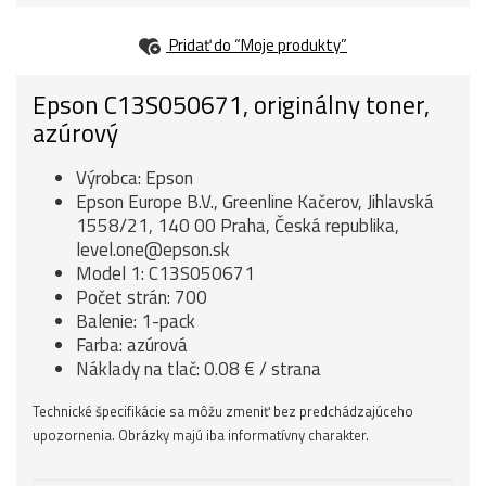
Pridať do “Moje produkty”
Epson C13S050671, originálny toner,
azúrový
Výrobca: Epson
Epson Europe B.V., Greenline Kačerov, Jihlavská
1558/21, 140 00 Praha, Česká republika,
level.one@epson.sk
Model 1: C13S050671
Počet strán: 700
Balenie: 1-pack
Farba: azúrová
Náklady na tlač: 0.08 € / strana
Technické špecifikácie sa môžu zmeniť bez predchádzajúceho
upozornenia. Obrázky majú iba informatívny charakter.