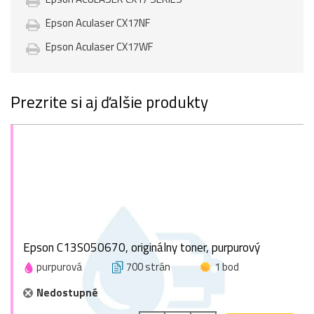
Epson Aculaser CX17NF
Epson Aculaser CX17WF
Prezrite si aj ďalšie produkty
Epson C13S050670, originálny toner, purpurový
purpurová
700 strán
1 bod
Nedostupné