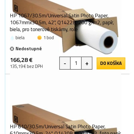
HP 1067/30.5m/Universal Satin Photo Paper,
1067mmx30.5m, 42", Q1422B, 200 g/m2, papír,
biela, pro tonerové tiskárny, role
biela
1 bod
Nedostupné
166,28 €
-
+
DO KOŠÍKA
135,19 € bez DPH
HP 610/30.5m/Universal Satin Photo Paper,
610mmx30.5m, 24", Q1420B, 200 g/m2, foto papír,