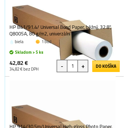
HP 841/91.4/ Universal Bond Paper, běžný, 32.8",
Q8005A, 80 g/m2, univerzální
biela
1 bod
Skladom > 5 ks
42,82 €
-
+
DO KOŠÍKA
34,82 € bez DPH
HP 914/30.5m/Universal High-gloss Photo Paper,