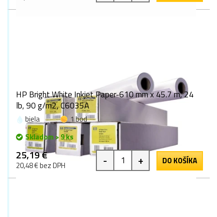
HP Bright White Inkjet Paper-610 mm x 45.7 m, 24
lb, 90 g/m2, C6035A
biela
1 bod
Skladom > 9 ks
25,19 €
-
+
DO KOŠÍKA
20,48 € bez DPH