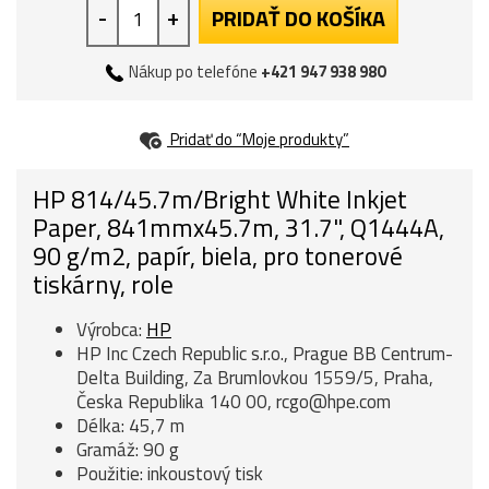
-
+
PRIDAŤ DO KOŠÍKA
Nákup po telefóne
+421 947 938 980
Pridať do “Moje produkty”
HP 814/45.7m/Bright White Inkjet
Paper, 841mmx45.7m, 31.7", Q1444A,
90 g/m2, papír, biela, pro tonerové
tiskárny, role
Výrobca:
HP
HP Inc Czech Republic s.r.o., Prague BB Centrum-
Delta Building, Za Brumlovkou 1559/5, Praha,
Česka Republika 140 00, rcgo@hpe.com
Délka: 45,7 m
Gramáž: 90 g
Použitie: inkoustový tisk