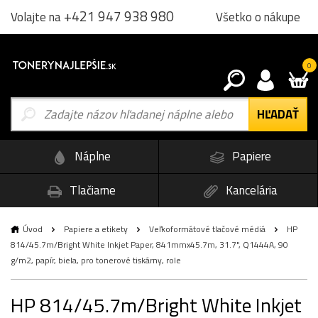
+421 947 938 980
Všetko o nákupe
Volajte na
0
Náplne
Papiere
Tlačiarne
Kancelária
Úvod
Papiere a etikety
Veľkoformátové tlačové médiá
HP
814/45.7m/Bright White Inkjet Paper, 841mmx45.7m, 31.7", Q1444A, 90
g/m2, papír, biela, pro tonerové tiskárny, role
HP 814/45.7m/Bright White Inkjet