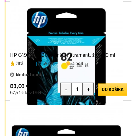
HP C4913A (82), originálny atrament, žltý, 69 ml
žltá
69 ml
1 bod
Nedostupné
83,03 €
-
+
DO KOŠÍKA
67,51 € bez DPH