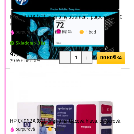
HP C9372A (72), originálny atrament, purpurový, 130
ml
purpurová
130 ml
1 bod
Skladom > 9 ks
97,97 €
-
+
DO KOŠÍKA
79,65 € bez DPH
HP C4962A (83), originálna tlačová hlava, purpurová
purpurová
1 bod