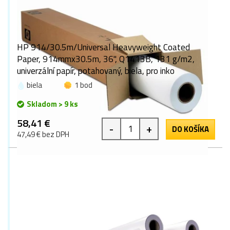
HP 914/30.5m/Universal Heavyweight Coated
Paper, 914mmx30.5m, 36", Q1413B, 131 g/m2,
univerzální papír, potahovaný, biela, pro inko
biela
1 bod
Skladom > 9 ks
58,41 €
-
+
DO KOŠÍKA
47,49 € bez DPH