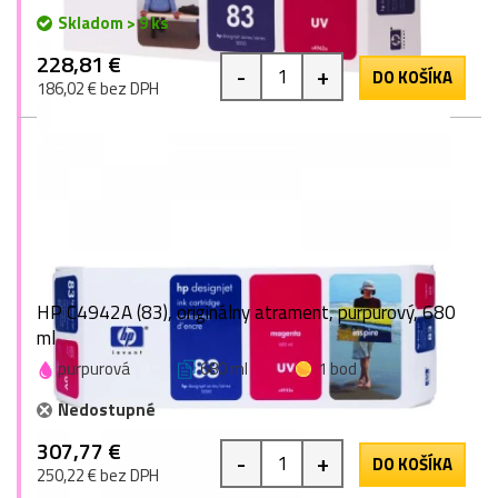
Skladom > 9 ks
228,81 €
-
+
DO KOŠÍKA
186,02 € bez DPH
HP C4942A (83), originálny atrament, purpurový, 680
ml
purpurová
680 ml
1 bod
Nedostupné
307,77 €
-
+
DO KOŠÍKA
250,22 € bez DPH