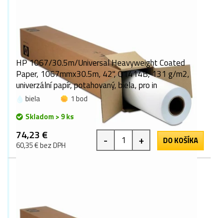
HP 1067/30.5m/Universal Heavyweight Coated
Paper, 1067mmx30.5m, 42", Q1414B, 131 g/m2,
univerzální papír, potahovaný, biela, pro in
biela
1 bod
Skladom > 9 ks
74,23 €
-
+
DO KOŠÍKA
60,35 € bez DPH