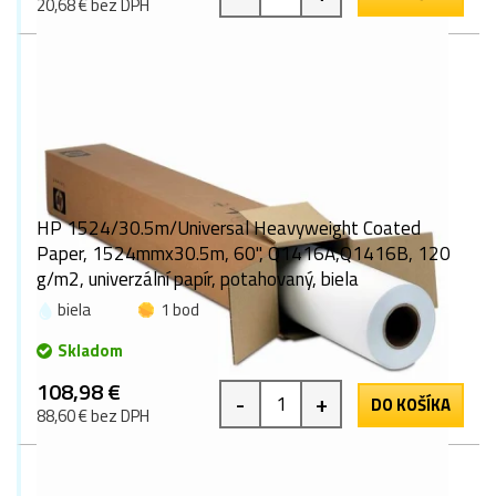
20,68 € bez DPH
HP 1524/30.5m/Universal Heavyweight Coated
Paper, 1524mmx30.5m, 60", Q1416A,Q1416B, 120
g/m2, univerzální papír, potahovaný, biela
biela
1 bod
Skladom
108,98 €
-
+
DO KOŠÍKA
88,60 € bez DPH