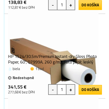
138,83 €
-
+
DO KOŠÍKA
112,87 € bez DPH
HP 1524/30.5m/Premium Instant-dry Gloss Photo
Paper, 60", Q7999A, 260 g/m2, foto papír, lesklý
biela
1 bod
Nedostupné
341,55 €
-
+
DO KOŠÍKA
277,68 € bez DPH