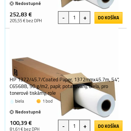
Nedostupné
252,83 €
-
+
DO KOŠÍKA
205,55 € bez DPH
HP 1372/45.7/Coated Paper, 1372mmx45.7m, 54",
C6568B, 90 g/m2, papír, potahovaný, biela, pro
tonerové tiskárny, role
biela
1 bod
Nedostupné
100,39 €
-
+
DO KOŠÍKA
81,61 € bez DPH