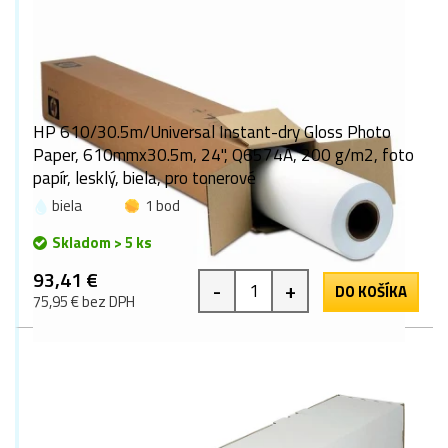
HP 610/30.5m/Universal Instant-dry Gloss Photo
Paper, 610mmx30.5m, 24", Q6574A, 200 g/m2, foto
papír, lesklý, biela, pro tonerové
biela
1 bod
Skladom > 5 ks
93,41 €
-
+
DO KOŠÍKA
75,95 € bez DPH