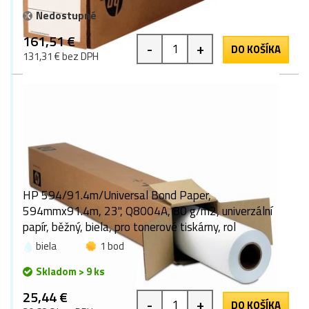
Nedostupné
161,51 €
-
+
DO KOŠÍKA
131,31 € bez DPH
HP 594/91.4m/Universal Bond Paper,
594mmx91.4m, 23", Q8004A, 80 g/m2, univerzální
papír, běžný, biela, pro tonerové tiskárny, rol
biela
1 bod
Skladom > 9 ks
25,44 €
-
+
DO KOŠÍKA