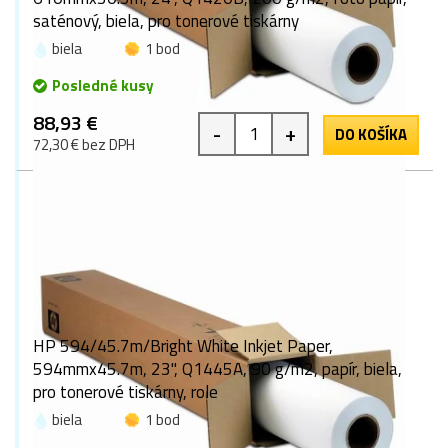
saténový, biela, pro tonerové tiskárny
biela
1 bod
Posledné kusy
88,93 €
-
+
DO KOŠÍKA
72,30 € bez DPH
HP 594/45.7m/Bright White Inkjet Paper,
594mmx45.7m, 23", Q1445A, 90 g/m2, papír, biela,
pro tonerové tiskárny, role
biela
1 bod