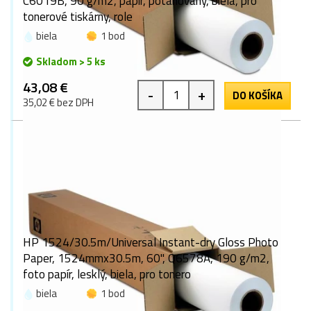
C6019B, 90 g/m2, papír, potahovaný, biela, pro
tonerové tiskárny, role
biela
1 bod
Skladom > 5 ks
43,08 €
-
+
DO KOŠÍKA
35,02 € bez DPH
HP 1524/30.5m/Universal Instant-dry Gloss Photo
Paper, 1524mmx30.5m, 60", Q6578A, 190 g/m2,
foto papír, lesklý, biela, pro tonero
biela
1 bod