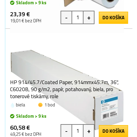
Skladom > 9 ks
23,39 €
-
+
DO KOŠÍKA
19,01 € bez DPH
HP 914/45.7/Coated Paper, 914mmx45.7m, 36",
C6020B, 90 g/m2, papír, potahovaný, biela, pro
tonerové tiskárny, role
biela
1 bod
Skladom > 9 ks
60,58 €
-
+
DO KOŠÍKA
49,25 € bez DPH