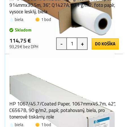
914mmx30.5m, 36", Q1427A, 171 g/m2, foto papír,
vysoce lesklý, biela
biela
1 bod
Skladom
114,75 €
-
+
DO KOŠÍKA
93,29 € bez DPH
HP 1067/45.7/Coated Paper, 1067mmx45.7m, 42",
C6567B, 90 g/m2, papír, potahovaný, biela, pro
tonerové tiskárny, role
biela
1 bod