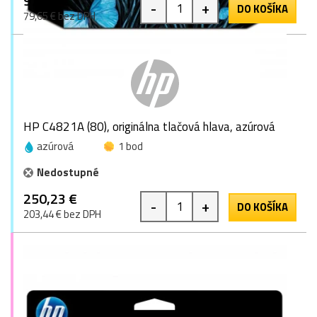
97,97 €
-
+
DO KOŠÍKA
79,65 € bez DPH
HP C4821A (80), originálna tlačová hlava, azúrová
azúrová
1 bod
Nedostupné
250,23 €
-
+
DO KOŠÍKA
203,44 € bez DPH