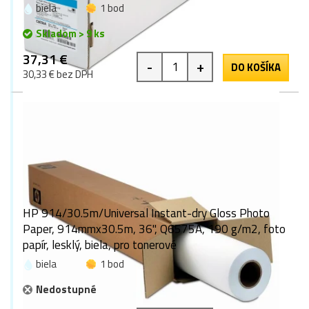
biela
1 bod
Skladom > 9 ks
37,31 €
-
+
DO KOŠÍKA
30,33 € bez DPH
HP 914/30.5m/Universal Instant-dry Gloss Photo
Paper, 914mmx30.5m, 36", Q6575A, 190 g/m2, foto
papír, lesklý, biela, pro tonerové
biela
1 bod
Nedostupné