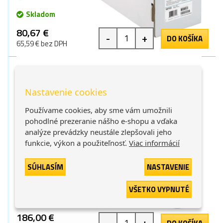
Skladom
80,67 €
-
+
DO KOŠÍKA
65,59 € bez DPH
Nastavenie cookies
Používame cookies, aby sme vám umožnili
pohodlné prezeranie nášho e-shopu a vďaka
analýze prevádzky neustále zlepšovali jeho
HP 1067/67.5m/Heavyweight Coated Paper,
funkcie, výkon a použiteľnosť.
Viac informácií
1067mmx67.5m, 42", Q1956A, 130 g/m2, papír,
potahovaný, biela, pro tonerové tiskárny, rol
SÚHLASÍM
NASTAVENIE
biela
1 bod
VŠETKO VYPNUTÉ
Nedostupné
186,00 €
-
+