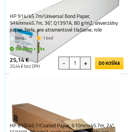
HP 914/45.7m/Universal Bond Paper,
914mmx45.7m, 36", Q1397A, 80 g/m2, univerzálny
papier, biela, pre atramentové tlačiarne, role
biela
1 bod
Skladom > 9 ks
25,14 €
-
+
DO KOŠÍKA
20,44 € bez DPH
HP 610/45.7/Coated Paper, 610mmx45.7m, 24",