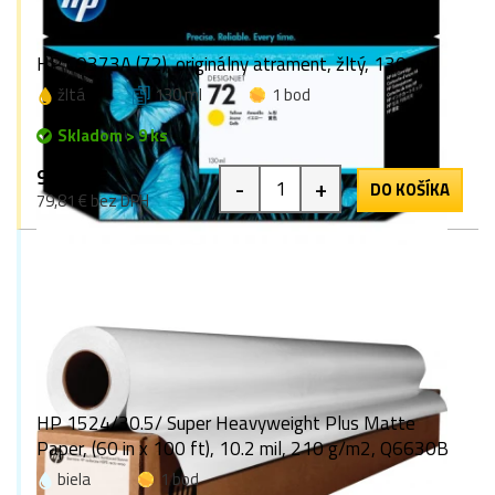
HP C9373A (72), originálny atrament, žltý, 130 ml
žltá
130 ml
1 bod
Skladom > 9 ks
98,17 €
-
+
DO KOŠÍKA
79,81 € bez DPH
HP 1524/30.5/ Super Heavyweight Plus Matte
Paper, (60 in x 100 ft), 10.2 mil, 210 g/m2, Q6630B
biela
1 bod