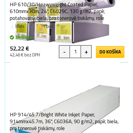
HP 610/30/Heawyweight Coated Paper,
610mmx30m, 24", C6029C, 130 g/m2, papír,
potahovaný, biela, pro tonerové tiskárny, role
biela
1 bod
Skladom
52,22 €
-
+
DO KOŠÍKA
42,46 € bez DPH
HP 914/45.7/Bright White Inkjet Paper,
914mmx45.7m, 36", C6036A, 90 g/m2, papír, biela,
pro tonerové tiskárny, role