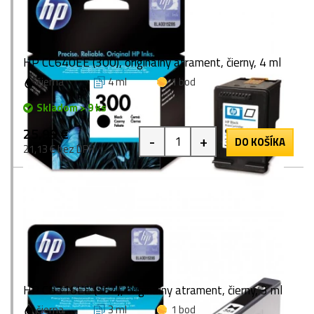
HP CC640EE (300), originálny atrament, čierny, 4 ml
čierna
4 ml
1 bod
Skladom > 9 ks
25,99 €
-
+
DO KOŠÍKA
21,13 € bez DPH
HP CB316EE (364), originálny atrament, čierny, 3 ml
čierna
3 ml
1 bod