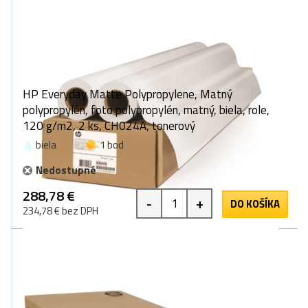
HP Everyday Matte Polypropylene, Matný
polypropylén, foto polypropylén, matný, biela, role,
120 g/m2, 2 ks, CH024A, tonerový
biela
1 bod
Nedostupné
288,78 €
-
+
DO KOŠÍKA
234,78 € bez DPH