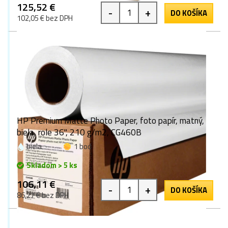
125,52 €
-
+
DO KOŠÍKA
102,05 € bez DPH
HP Premium Matte Photo Paper, foto papír, matný,
biela, role 36", 210 g/m2, CG460B
biela
1 bod
Skladom > 5 ks
106,11 €
-
+
DO KOŠÍKA
86,27 € bez DPH