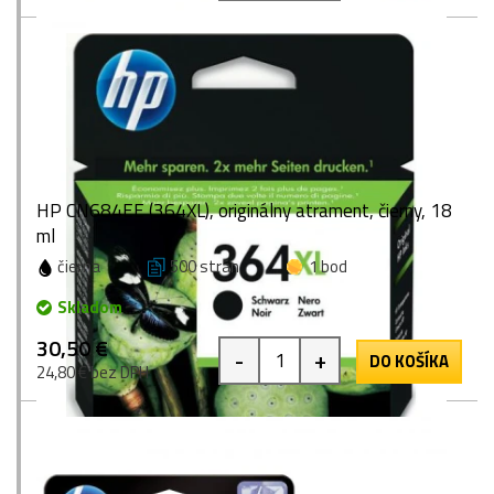
HP CN684EE (364XL), originálny atrament, čierny, 18
ml
čierna
500 strán
1 bod
Skladom
30,50 €
-
+
DO KOŠÍKA
24,80 € bez DPH