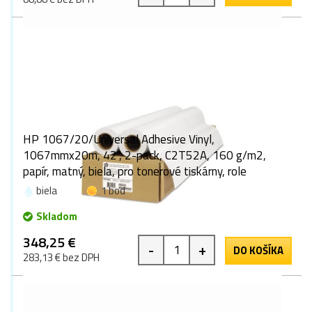
HP 1067/20/Universal Adhesive Vinyl,
1067mmx20m, 42", 2-pack, C2T52A, 160 g/m2,
papír, matný, biela, pro tonerové tiskárny, role
biela
1 bod
Skladom
348,25 €
-
+
DO KOŠÍKA
283,13 € bez DPH