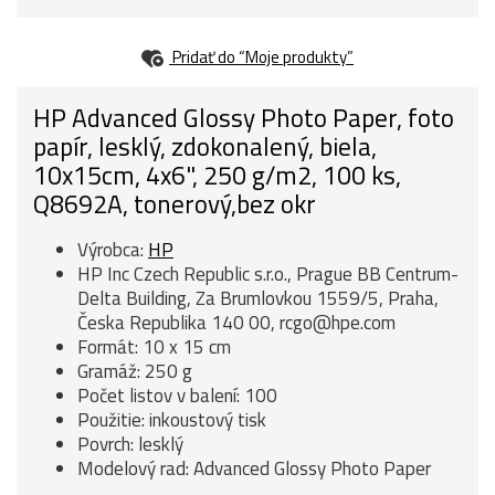
Pridať do “Moje produkty”
HP Advanced Glossy Photo Paper, foto
papír, lesklý, zdokonalený, biela,
10x15cm, 4x6", 250 g/m2, 100 ks,
Q8692A, tonerový,bez okr
Výrobca:
HP
HP Inc Czech Republic s.r.o., Prague BB Centrum-
Delta Building, Za Brumlovkou 1559/5, Praha,
Česka Republika 140 00, rcgo@hpe.com
Formát: 10 x 15 cm
Gramáž: 250 g
Počet listov v balení: 100
Použitie: inkoustový tisk
Povrch: lesklý
Modelový rad: Advanced Glossy Photo Paper