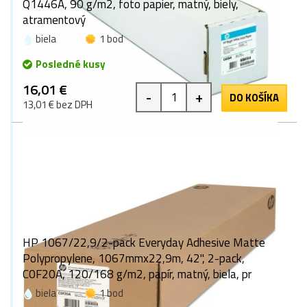
Q1446A, 90 g/m2, foto papier, matný, biely,
atramentový
biela
1 bod
Posledné kusy
16,01 €
-
+
DO KOŠÍKA
13,01 € bez DPH
HP 1067/22,9/2-pack Everyday Adhesive Matte
Polypropylene, 1067mmx22,9m, 42", 2-pack,
C0F20A, 120/168 g/m2, papír, matný, biela, pr
biela
1 bod