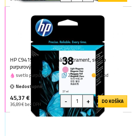
HP C9419A (38), originálny atrament, svetlo
purpurový, 27 ml
svetlo purpurová
27 ml
1 bod
Nedostupné
45,37 €
-
+
DO KOŠÍKA
36,89 € bez DPH