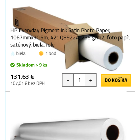
HP Everyday Pigment Ink Satin Photo Paper,
1067mmx30.5m, 42", Q8922A, 235 g/m2, foto papír,
saténový, biela, role
biela
1 bod
Skladom > 9 ks
131,63 €
-
+
DO KOŠÍKA
107,01 € bez DPH