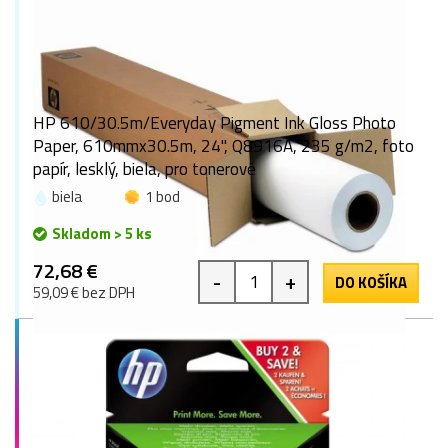
HP 610/30.5m/Everyday Pigment Ink Gloss Photo
Paper, 610mmx30.5m, 24", Q8916A, 235 g/m2, foto
papír, lesklý, biela, pro tonerové
biela
1 bod
Skladom > 5 ks
72,68 €
-
+
DO KOŠÍKA
59,09 € bez DPH