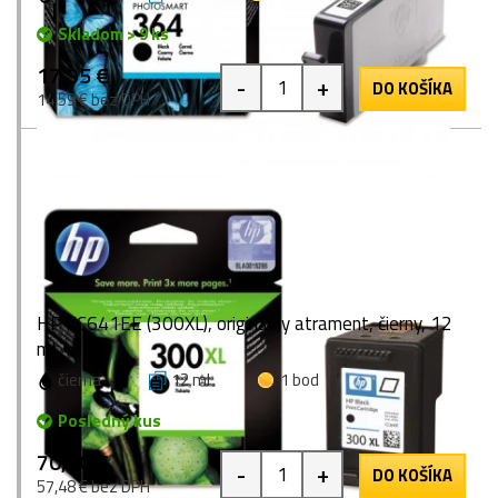
Skladom > 9 ks
17,95 €
-
+
DO KOŠÍKA
14,59 € bez DPH
HP CC641EE (300XL), originálny atrament, čierny, 12
ml
čierna
12 ml
1 bod
Posledný kus
70,70 €
-
+
DO KOŠÍKA
57,48 € bez DPH