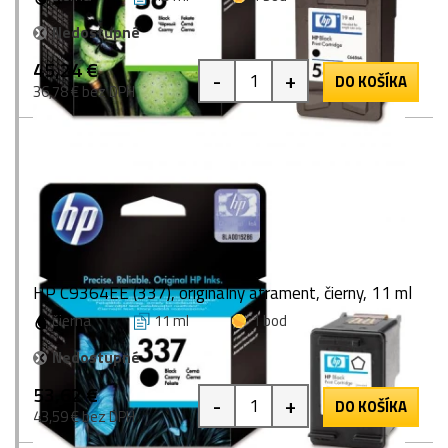
Nedostupné
45,24 €
-
+
DO KOŠÍKA
36,78 € bez DPH
HP C9364EE (337), originálny atrament, čierny, 11 ml
čierna
11 ml
1 bod
Nedostupné
53,62 €
-
+
DO KOŠÍKA
43,59 € bez DPH