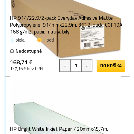
HP 914/22,9/2-pack Everyday Adhesive Matte
Polypropylene, 914mmx22,9m, 36", 2-pack, C0F19A,
168 g/m2, papír, matný, bílý
biela
1 bod
Nedostupné
168,71 €
-
+
DO KOŠÍKA
137,16 € bez DPH
HP Bright White Inkjet Paper, 420mmx45,7m,