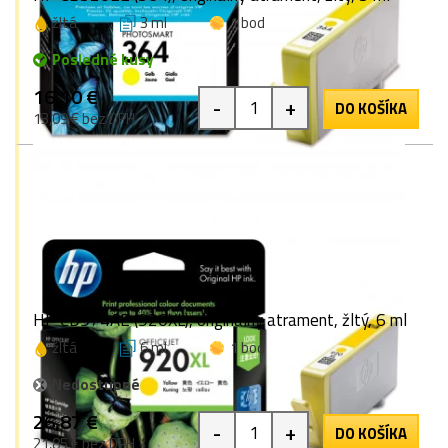
žltá
3 ml
1 bod
Posledné kusy
16,10 €
-
+
DO KOŠÍKA
13,09 € bez DPH
HP CD974AE (920XL), originálny atrament, žltý, 6 ml
žltá
6 ml
1 bod
Nedostupné
26,87 €
-
+
DO KOŠÍKA
21,85 € bez DPH