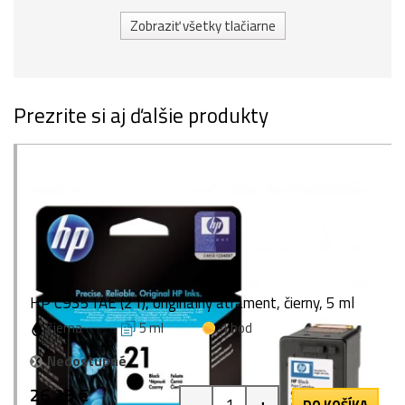
Zobraziť všetky tlačiarne
Prezrite si aj ďalšie produkty
HP C9351AE (21), originálny atrament, čierny, 5 ml
čierna
5 ml
1 bod
Nedostupné
26,25 €
-
+