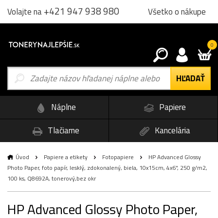
+421 947 938 980
Všetko o nákupe
Volajte na
0
Náplne
Papiere
Tlačiarne
Kancelária
Úvod
Papiere a etikety
Fotopapiere
HP Advanced Glossy
Photo Paper, foto papír, lesklý, zdokonalený, biela, 10x15cm, 4x6", 250 g/m2,
100 ks, Q8692A, tonerový,bez okr
HP Advanced Glossy Photo Paper,