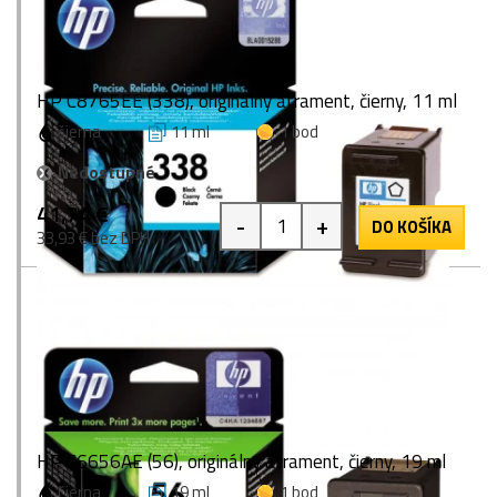
HP C8765EE (338), originálny atrament, čierny, 11 ml
čierna
11 ml
1 bod
Nedostupné
41,74 €
-
+
DO KOŠÍKA
33,93 € bez DPH
HP C6656AE (56), originálny atrament, čierny, 19 ml
čierna
19 ml
1 bod