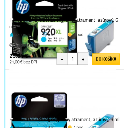
HP CD972AE (920XL), originálny atrament, azúrový, 6
ml
azúrová
6 ml
1 bod
Nedostupné
25,84 €
-
+
DO KOŠÍKA
21,00 € bez DPH
HP CB318EE (364), originálny atrament, azúrový, 3 ml
azúrová
3 ml
1 bod