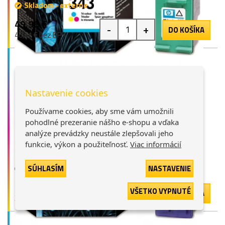
Skladom - externe
49,96 €
-
+
DO KOŠÍKA
40,61 € bez DPH
Nastavenie cookies
Používame cookies, aby sme vám umožnili
pohodlné prezeranie nášho e-shopu a vďaka
analýze prevádzky neustále zlepšovali jeho
HP C9352AE (22), originálny atrament, farebný, 5 ml
funkcie, výkon a použiteľnosť.
Viac informácií
farebná
5 ml
1 bod
Nedostupné
SÚHLASÍM
NASTAVENIE
39,83 €
-
+
VŠETKO VYPNUTÉ
DO KOŠÍKA
32,38 € bez DPH