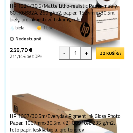
HP 1524/30.5/Matte Litho-realistic Paper, matný,
60", K6B82A, 269 g/m2, papier, 1524mmx30.5m,
biely, pro inkoustové tiskárny, role,
biela
1 bod
Nedostupné
259,70 €
-
+
DO KOŠÍKA
211,14 € bez DPH
HP 1067/30.5m/Everyday Pigment Ink Gloss Photo
Paper, 1067mmx30.5m, 42", Q8918A, 235 g/m2,
foto papír, lesklý, biela, pro tonerov