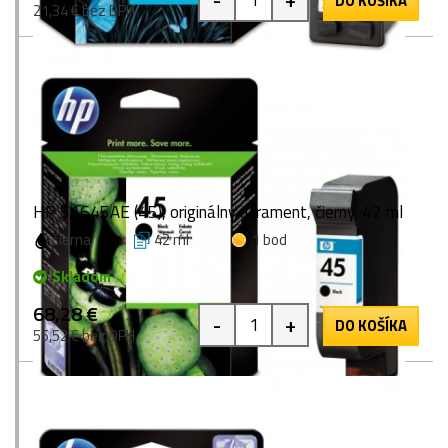
DO KOŠÍKA
21,34 € bez DPH
HP 51645AE (45), originálny atrament, čierny, 42 ml
čierna
42 ml
1 bod
Skladom
68,28 €
-
+
DO KOŠÍKA
55,52 € bez DPH