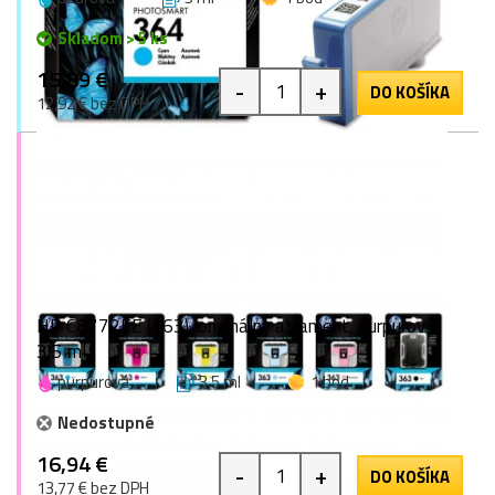
Skladom > 5 ks
15,89 €
-
+
DO KOŠÍKA
12,92 € bez DPH
HP C8772EE (363), originálny atrament, purpurový,
3,5 ml
purpurová
3,5 ml
1 bod
Nedostupné
16,94 €
-
+
DO KOŠÍKA
13,77 € bez DPH