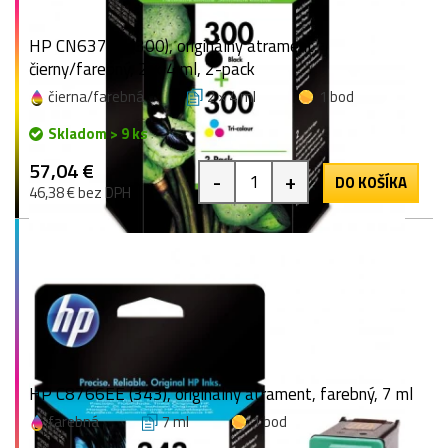
HP CN637EE (300), originálny atrament,
čierny/farebný, 2 × 4 ml, 2-pack
čierna/farebná
2 × 4 ml
1 bod
Skladom > 9 ks
57,04 €
-
+
DO KOŠÍKA
46,38 € bez DPH
HP C8766EE (343), originálny atrament, farebný, 7 ml
farebná
7 ml
1 bod