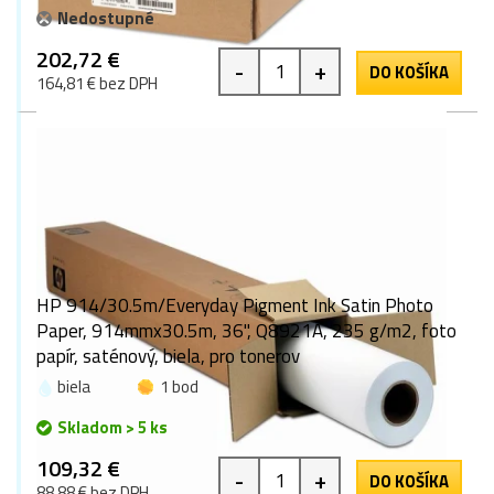
Nedostupné
202,72 €
-
+
DO KOŠÍKA
164,81 € bez DPH
HP 914/30.5m/Everyday Pigment Ink Satin Photo
Paper, 914mmx30.5m, 36", Q8921A, 235 g/m2, foto
papír, saténový, biela, pro tonerov
biela
1 bod
Skladom > 5 ks
109,32 €
-
+
DO KOŠÍKA
88,88 € bez DPH