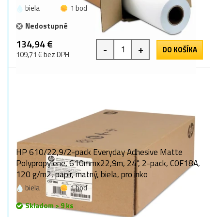
biela
1 bod
Nedostupné
134,94 €
-
+
DO KOŠÍKA
109,71 € bez DPH
HP 610/22,9/2-pack Everyday Adhesive Matte
Polypropylene, 610mmx22,9m, 24", 2-pack, C0F18A,
120 g/m2, papír, matný, biela, pro inko
biela
1 bod
Skladom > 9 ks