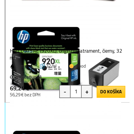
HP CD975AE (920XL), originálny atrament, čierny, 32
ml
čierna
32 ml
1 bod
Nedostupné
69,24 €
-
+
DO KOŠÍKA
56,29 € bez DPH