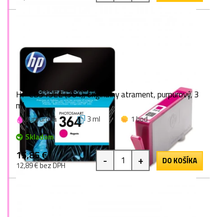
HP CB319EE (364), originálny atrament, purpurový, 3
ml
purpurová
3 ml
1 bod
Skladom
15,85 €
-
+
DO KOŠÍKA
12,89 € bez DPH