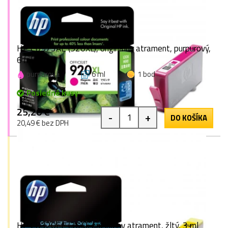
HP CD973AE (920XL), originálny atrament, purpurový,
6 ml
purpurová
6 ml
1 bod
Posledné kusy
25,20 €
-
+
DO KOŠÍKA
20,49 € bez DPH
HP CB320EE (364), originálny atrament, žltý, 3 ml