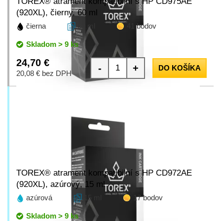
TOREX® atrament kompatibilní s HP CD975AE
(920XL), čierny, 60 ml
čierna
60 ml
41 bodov
Skladom > 9 ks
24,70 €
-
+
DO KOŠÍKA
20,08 € bez DPH
TOREX® atrament kompatibilní s HP CD972AE
(920XL), azúrový, 15 ml
azúrová
15 ml
17 bodov
Skladom > 9 ks