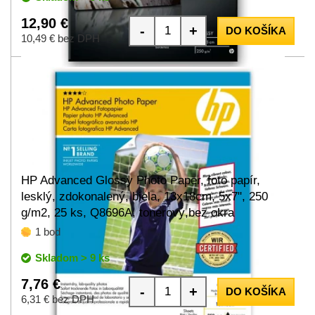
12,90 €
-
+
DO KOŠÍKA
10,49 € bez DPH
HP Advanced Glossy Photo Paper, foto papír,
lesklý, zdokonalený, biela, 13x18cm, 5x7", 250
g/m2, 25 ks, Q8696A, tonerový,bez okra
1 bod
Skladom > 9 ks
7,76 €
-
+
DO KOŠÍKA
6,31 € bez DPH