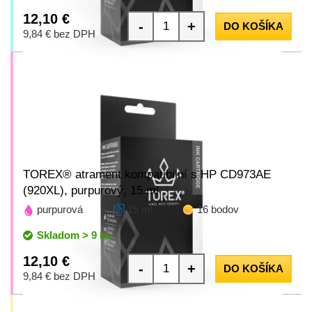
12,10 €
-
+
DO KOŠÍKA
9,84 € bez DPH
TOREX® atrament kompatibilní s HP CD973AE
(920XL), purpurový, 15 ml
purpurová
15 ml
16 bodov
Skladom > 9 ks
12,10 €
-
+
DO KOŠÍKA
9,84 € bez DPH