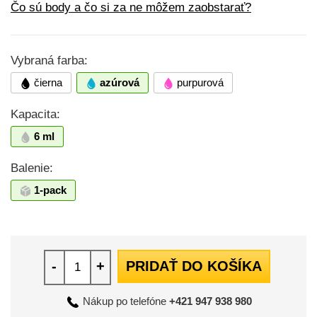
Čo sú body a čo si za ne môžem zaobstarať?
Vybraná farba:
čierna
azúrová
purpurová
Kapacita:
6 ml
Balenie:
1-pack
-
+
PRIDAŤ DO KOŠÍKA
Nákup po telefóne
+421 947 938 980