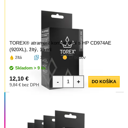
TOREX® atrament kompatibilní s HP CD974AE
(920XL), žltý, 15 ml
žltá
15 ml
17 bodov
Skladom > 9 ks
12,10 €
-
+
DO KOŠÍKA
9,84 € bez DPH