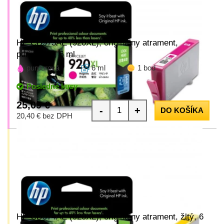
HP CD973AE (920XL), originálny atrament,
purpurový, 6 ml
purpurová
6 ml
1 bod
Posledné kusy
25,09 €
-
+
DO KOŠÍKA
20,40 € bez DPH
HP CD974AE (920XL), originálny atrament, žltý, 6