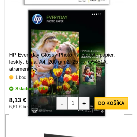
HP Everyday Glossy Photo Paper, foto papier,
lesklý, biela, A4, 200 g/m2, 25 ks, Q5451A,
atramentový
1 bod
Skladom > 9 ks
8,13 €
-
+
DO KOŠÍKA
6,61 € bez DPH