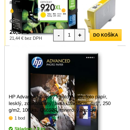
ml
žltá
6 ml
1 bod
Nedostupné
26,37 €
-
+
DO KOŠÍKA
21,44 € bez DPH
HP Advanced Glossy Photo Paper, foto papír,
lesklý, zdokonalený, biela, 10x15cm, 4x6", 250
g/m2, 100 ks, Q8692A, tonerový,bez okr
1 bod
Skladom > 9 ks