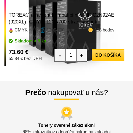
TOREX® atrament kompatibilní s HP C2N92AE
(920XL), CMYK, 1200/700 strán, 4-pack
CMYK
1200/700 strán
138 bodov
Skladom > 9 ks
73,60 €
-
+
DO KOŠÍKA
59,84 € bez DPH
Prečo
nakupovať u nás?
Tonery overené zákazníkmi
98% zákazníkov odporúča nákup na základni