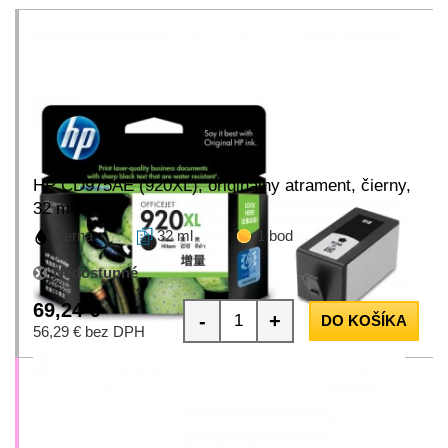
HP CD975AE (920XL), originálny atrament, čierny,
32 ml
čierna
32 ml
1 bod
Nedostupné
69,24 €
-
+
DO KOŠÍKA
56,29 € bez DPH