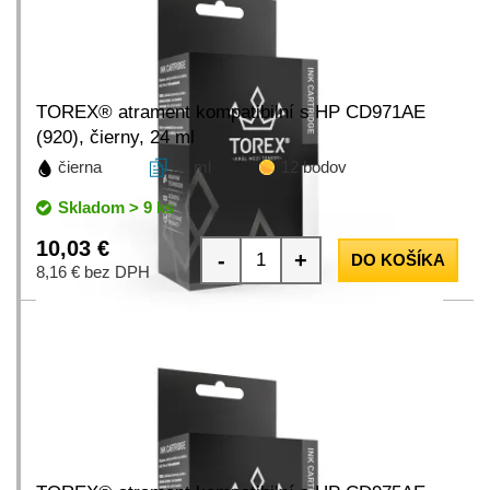
TOREX® atrament kompatibilní s HP CD971AE
(920), čierny, 24 ml
čierna
24 ml
12 bodov
Skladom > 9 ks
10,03 €
-
+
DO KOŠÍKA
8,16 € bez DPH