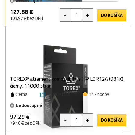
Nedostupné
127,88 €
-
+
DO KOŠÍKA
103,97 € bez DPH
TOREX® atrament kompatibilní s HP L0R12A (981X),
čierny, 11000 strán
čierna
11000 strán
117 bodov
Nedostupné
97,29 €
-
+
DO KOŠÍKA
79,10 € bez DPH