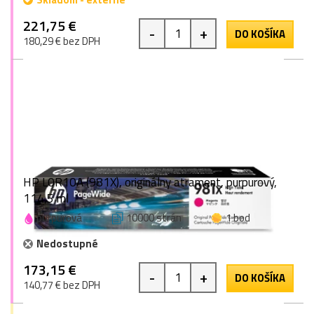
221,75 €
-
+
DO KOŠÍKA
180,29 € bez DPH
HP L0R10A (981X), originálny atrament, purpurový,
114,5 ml
purpurová
10000 strán
1 bod
Nedostupné
173,15 €
-
+
DO KOŠÍKA
140,77 € bez DPH