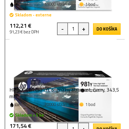
čierna
11000 strán
1 bod
Skladom - externe
112,21 €
-
+
DO KOŠÍKA
91,23 € bez DPH
HP L0R16A (981Y), originálny atrament, čierny, 343,5
ml
čierna
20000 strán
1 bod
Skladom > 5 ks
171,54 €
-
+