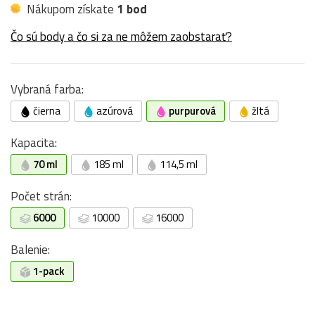
Nákupom získate
1 bod
Čo sú body a čo si za ne môžem zaobstarať?
Vybraná farba:
čierna
azúrová
purpurová
žltá
Kapacita:
70 ml
185 ml
114,5 ml
Počet strán:
6000
10000
16000
Balenie:
1-pack