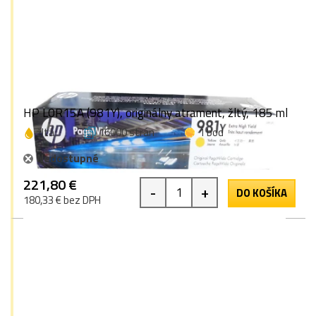
HP L0R15A (981Y), originálny atrament, žltý, 185 ml
žltá
16000 strán
1 bod
Nedostupné
221,80 €
-
+
DO KOŠÍKA
180,33 € bez DPH