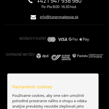
+421 947 938 980
Po-Pia 8:00-16:30 hod.
info@tonerynajlepsie.sk
MOŽNOSTI PLATBY
DOPRAVNÉ METÓDY
Nastavenie cookies
Používame cookies, aby sme vám umožnili
pohodlné prezeranie nášho e-shopu a vďaka
analýze prevádzky neustále zlepšovali jeho