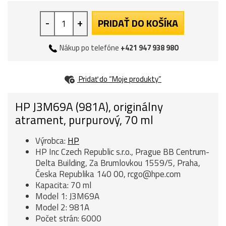
-
+
PRIDAŤ DO KOŠÍKA
Nákup po telefóne
+421 947 938 980
Pridať do “Moje produkty”
HP J3M69A (981A), originálny
atrament, purpurový, 70 ml
Výrobca:
HP
HP Inc Czech Republic s.r.o., Prague BB Centrum-
Delta Building, Za Brumlovkou 1559/5, Praha,
Česka Republika 140 00, rcgo@hpe.com
Kapacita: 70 ml
Model 1: J3M69A
Model 2: 981A
Počet strán: 6000