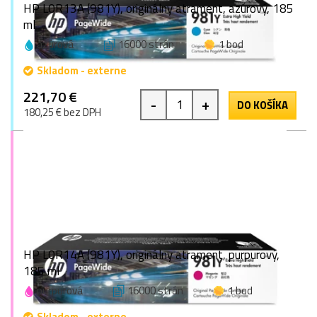
HP L0R13A (981Y), originálny atrament, azúrový, 185
ml
azúrová
16000 strán
1 bod
Skladom - externe
221,70 €
-
+
DO KOŠÍKA
180,25 € bez DPH
HP L0R14A (981Y), originálny atrament, purpurový,
185 ml
purpurová
16000 strán
1 bod
Skladom - externe