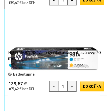
DO KOŠÍKA
139,47 € bez DPH
HP J3M68A (981A), originálny atrament, azúrový, 70
ml
azúrová
6000 strán
1 bod
Nedostupné
129,67 €
-
+
DO KOŠÍKA
105,42 € bez DPH