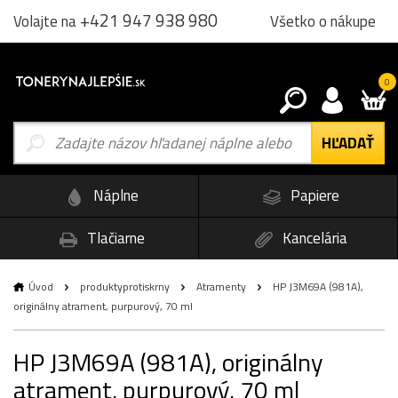
+421 947 938 980
Všetko o nákupe
Volajte na
0
Náplne
Papiere
Tlačiarne
Kancelária
Úvod
produktyprotiskrny
Atramenty
HP J3M69A (981A),
originálny atrament, purpurový, 70 ml
HP J3M69A (981A), originálny
atrament, purpurový, 70 ml