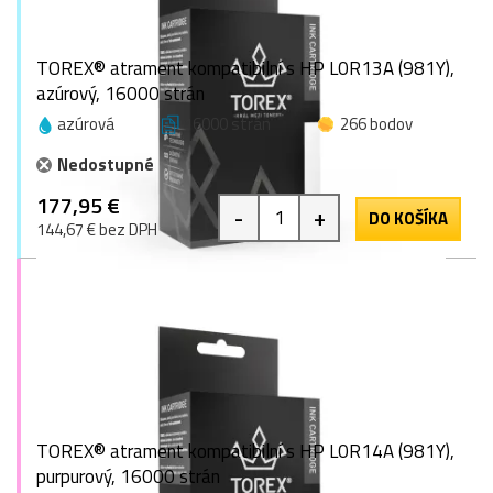
TOREX® atrament kompatibilní s HP L0R13A (981Y),
azúrový, 16000 strán
azúrová
16000 strán
266 bodov
Nedostupné
177,95 €
-
+
DO KOŠÍKA
144,67 € bez DPH
TOREX® atrament kompatibilní s HP L0R14A (981Y),
purpurový, 16000 strán