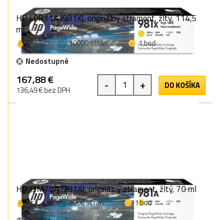
HP L0R11A (981X), originálny atrament, žltý, 114,5
ml
žltá
10000 strán
1 bod
Nedostupné
167,88 €
-
+
DO KOŠÍKA
136,49 € bez DPH
HP J3M70A (981A), originálny atrament, žltý, 70 ml
žltá
6000 strán
1 bod