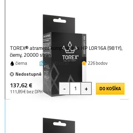
TOREX® atrament kompatibilní s HP L0R16A (981Y),
čierny, 20000 strán
čierna
20000 strán
226 bodov
Nedostupné
137,62 €
-
+
DO KOŠÍKA
111,89 € bez DPH