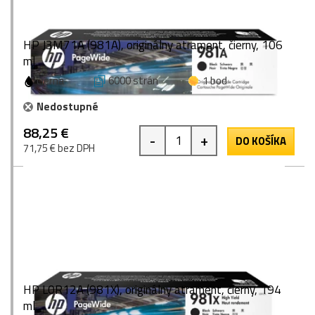
HP J3M71A (981A), originálny atrament, čierny, 106
ml
čierna
6000 strán
1 bod
Nedostupné
88,25 €
-
+
DO KOŠÍKA
71,75 € bez DPH
HP L0R12A (981X), originálny atrament, čierny, 194
ml