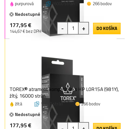
purpurová
16000 strán
266 bodov
Nedostupné
177,95 €
-
+
DO KOŠÍKA
144,67 € bez DPH
TOREX® atrament kompatibilní s HP L0R15A (981Y),
žltý, 16000 strán
žltá
16000 strán
266 bodov
Nedostupné
177,95 €
-
+
DO KOŠÍKA