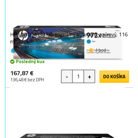
HP L0R09A (981X), originálny atrament, azúrový, 116
ml
azúrová
10000 strán
1 bod
Posledný kus
167,87 €
-
+
DO KOŠÍKA
136,48 € bez DPH