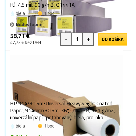
ft), 4.5 mil, 90 g/m2, Q1441A
biela
1 bod
Nedostupné
58,71 €
-
+
DO KOŠÍKA
47,73 € bez DPH
HP 914/30.5m/Universal Heavyweight Coated
Paper, 914mmx30.5m, 36", Q1413B, 131 g/m2,
univerzální papír, potahovaný, biela, pro inko
biela
1 bod