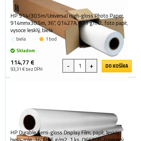
HP 914/30.5m/Universal High-gloss Photo Paper,
914mmx30.5m, 36", Q1427A, 171 g/m2, foto papír,
vysoce lesklý, biela
biela
1 bod
Skladom
114,77 €
-
+
DO KOŠÍKA
93,31 € bez DPH
HP Durable Semi-gloss Display Film, papír, lesklý,
biela, role, 36", 265 g/m2, 1 ks, Q6620B, tonerový