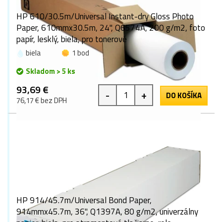
HP 610/30.5m/Universal Instant-dry Gloss Photo
Paper, 610mmx30.5m, 24", Q6574A, 200 g/m2, foto
papír, lesklý, biela, pro tonerové
biela
1 bod
Skladom > 5 ks
93,69 €
-
+
DO KOŠÍKA
76,17 € bez DPH
HP 914/45.7m/Universal Bond Paper,
914mmx45.7m, 36", Q1397A, 80 g/m2, univerzálny