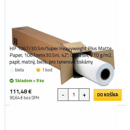
HP 1067/30.5m/Super Heavyweight Plus Matte
Paper, 1067mmx30.5m, 42", Q6628A, 210 g/m2,
papír, matný, biela, pro tonerové tiskárny
biela
1 bod
Skladom > 9 ks
111,48 €
-
+
DO KOŠÍKA
90,64 € bez DPH