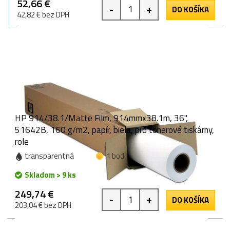
52,66 €
-
+
DO KOŠÍKA
42,82 € bez DPH
HP 914/38.1/Matte Film, 914mmx38.1m, 36",
51642B, 160 g/m2, papír, biela, pro tonerové tiskárny,
role
transparentná
1 bod
Skladom > 9 ks
249,74 €
-
+
DO KOŠÍKA
203,04 € bez DPH