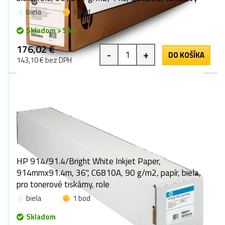
biela
1 bod
Skladom > 5 ks
176,02 €
-
+
DO KOŠÍKA
143,10 € bez DPH
HP 914/91.4/Bright White Inkjet Paper,
914mmx91.4m, 36", C6810A, 90 g/m2, papír, biela,
pro tonerové tiskárny, role
biela
1 bod
Skladom