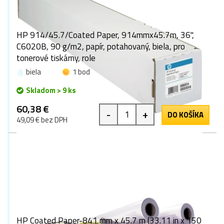
HP 914/45.7/Coated Paper, 914mmx45.7m, 36",
C6020B, 90 g/m2, papír, potahovaný, biela, pro
tonerové tiskárny, role
biela
1 bod
Skladom > 9 ks
60,38 €
-
+
DO KOŠÍKA
49,09 € bez DPH
HP Coated Paper-841 mm x 45.7 m (33.11 in x 150