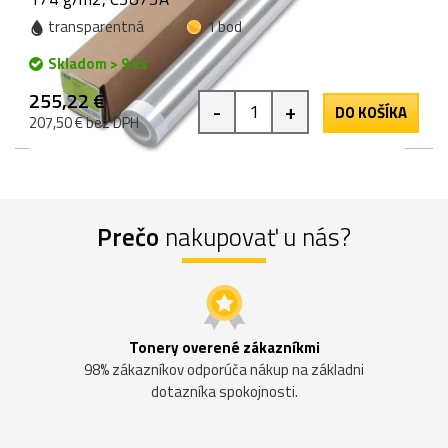
transparentná
1 bod
Skladom > 9 ks
255,22 €
-
+
DO KOŠÍKA
207,50 € bez DPH
Prečo
nakupovať u nás?
Tonery overené zákazníkmi
98% zákazníkov odporúča nákup na základni
dotazníka spokojnosti.