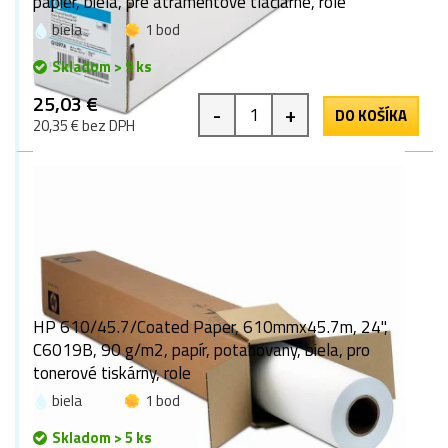
papier, biela, pre atramentové tlačiarne, role
biela
1 bod
Skladom > 9 ks
25,03 €
-
+
DO KOŠÍKA
20,35 € bez DPH
HP 610/45.7/Coated Paper, 610mmx45.7m, 24",
C6019B, 90 g/m2, papír, potahovaný, biela, pro
tonerové tiskárny, role
biela
1 bod
Skladom > 5 ks