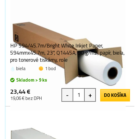
HP 594/45.7m/Bright White Inkjet Paper,
594mmx45.7m, 23", Q1445A, 90 g/m2, papír, biela,
pro tonerové tiskárny, role
biela
1 bod
Skladom > 9 ks
23,44 €
-
+
DO KOŠÍKA
19,06 € bez DPH