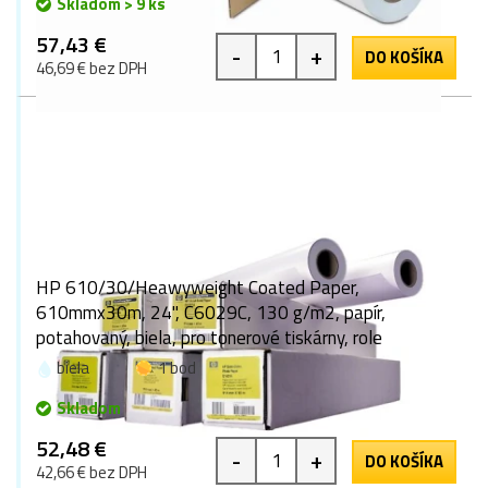
Skladom > 9 ks
57,43 €
-
+
DO KOŠÍKA
46,69 € bez DPH
HP 610/30/Heawyweight Coated Paper,
610mmx30m, 24", C6029C, 130 g/m2, papír,
potahovaný, biela, pro tonerové tiskárny, role
biela
1 bod
Skladom
52,48 €
-
+
DO KOŠÍKA
42,66 € bez DPH