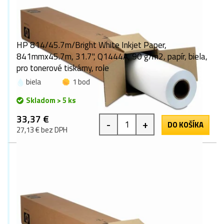
HP 814/45.7m/Bright White Inkjet Paper,
841mmx45.7m, 31.7", Q1444A, 90 g/m2, papír, biela,
pro tonerové tiskárny, role
biela
1 bod
Skladom > 5 ks
33,37 €
-
+
DO KOŠÍKA
27,13 € bez DPH