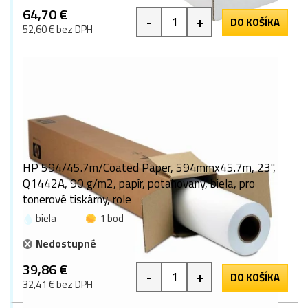
64,70 €
-
+
DO KOŠÍKA
52,60 € bez DPH
HP 594/45.7m/Coated Paper, 594mmx45.7m, 23",
Q1442A, 90 g/m2, papír, potahovaný, biela, pro
tonerové tiskárny, role
biela
1 bod
Nedostupné
39,86 €
-
+
DO KOŠÍKA
32,41 € bez DPH