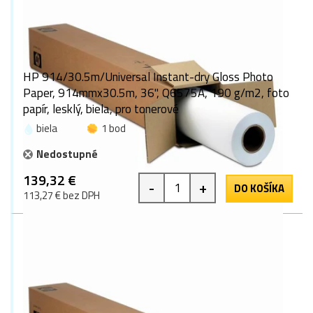
HP 914/30.5m/Universal Instant-dry Gloss Photo
Paper, 914mmx30.5m, 36", Q6575A, 190 g/m2, foto
papír, lesklý, biela, pro tonerové
biela
1 bod
Nedostupné
139,32 €
-
+
DO KOŠÍKA
113,27 € bez DPH