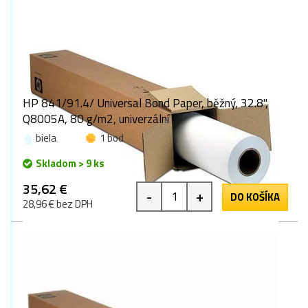
HP 841/91.4/ Universal Bond Paper, běžný, 32.8",
Q8005A, 80 g/m2, univerzální
biela
1 bod
Skladom > 9 ks
35,62 €
-
+
DO KOŠÍKA
28,96 € bez DPH