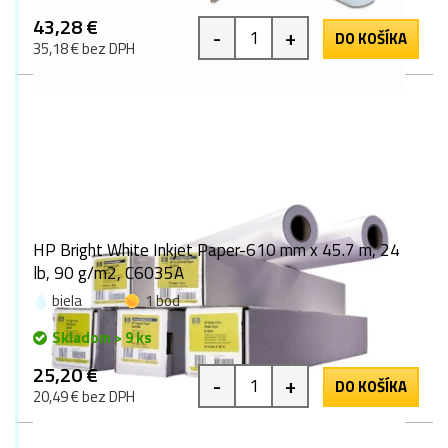
43,28 €
-
+
DO KOŠÍKA
35,18 € bez DPH
HP Bright White Inkjet Paper-610 mm x 45.7 m, 24
lb, 90 g/m2, C6035A
biela
1 bod
Skladom > 9 ks
25,20 €
-
+
DO KOŠÍKA
20,49 € bez DPH