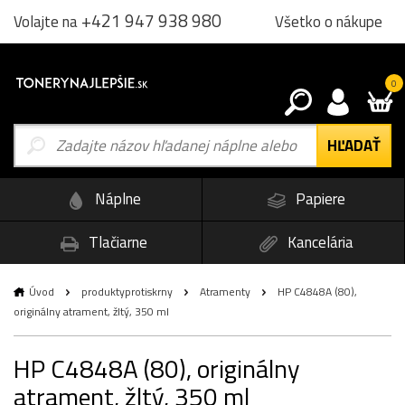
+421 947 938 980
Všetko o nákupe
Volajte na
0
Náplne
Papiere
Tlačiarne
Kancelária
Úvod
produktyprotiskrny
Atramenty
HP C4848A (80),
originálny atrament, žltý, 350 ml
HP C4848A (80), originálny
atrament, žltý, 350 ml