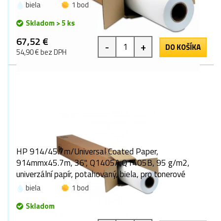
biela
1 bod
Skladom > 5 ks
67,52 €
-
+
DO KOŠÍKA
54,90 € bez DPH
HP 914/45.7m/Universal Coated Paper,
914mmx45.7m, 36", Q1405A,Q1405B, 95 g/m2,
univerzální papír, potahovaný, biela, pro tonerové
biela
1 bod
Skladom