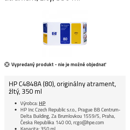
Vypredaný produkt - nie je možné objednať
HP C4848A (80), originálny atrament,
žltý, 350 ml
Výrobca:
HP
HP Inc Czech Republic s.r.o., Prague BB Centrum-
Delta Building, Za Brumlovkou 1559/5, Praha,
Česka Republika 140 00, rcgo@hpe.com
Kapacita: 350 ml