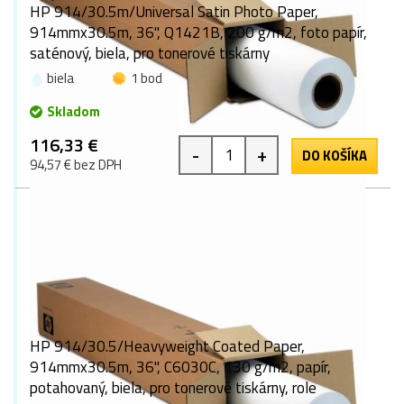
HP 914/30.5m/Universal Satin Photo Paper,
914mmx30.5m, 36", Q1421B, 200 g/m2, foto papír,
saténový, biela, pro tonerové tiskárny
biela
1 bod
Skladom
116,33 €
-
+
DO KOŠÍKA
94,57 € bez DPH
HP 914/30.5/Heavyweight Coated Paper,
914mmx30.5m, 36", C6030C, 130 g/m2, papír,
potahovaný, biela, pro tonerové tiskárny, role