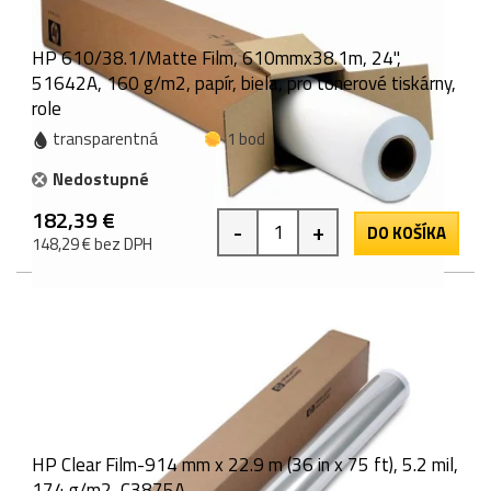
HP 610/38.1/Matte Film, 610mmx38.1m, 24",
51642A, 160 g/m2, papír, biela, pro tonerové tiskárny,
role
transparentná
1 bod
Nedostupné
182,39 €
-
+
DO KOŠÍKA
148,29 € bez DPH
HP Clear Film-914 mm x 22.9 m (36 in x 75 ft), 5.2 mil,
174 g/m2, C3875A