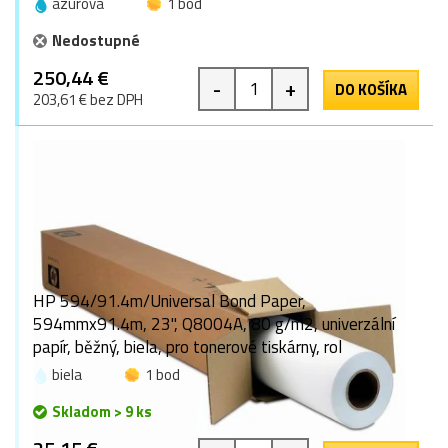
azúrová
1 bod
Nedostupné
250,44 €
-
+
DO KOŠÍKA
203,61 € bez DPH
HP 594/91.4m/Universal Bond Paper,
594mmx91.4m, 23", Q8004A, 80 g/m2, univerzální
papír, běžný, biela, pro tonerové tiskárny, rol
biela
1 bod
Skladom > 9 ks