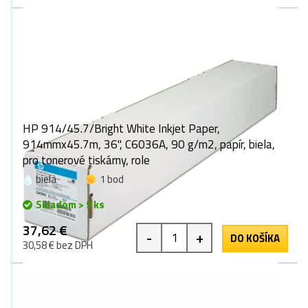
HP 914/45.7/Bright White Inkjet Paper,
914mmx45.7m, 36", C6036A, 90 g/m2, papír, biela,
pro tonerové tiskárny, role
biela
1 bod
Skladom > 9 ks
37,62 €
-
+
DO KOŠÍKA
30,58 € bez DPH