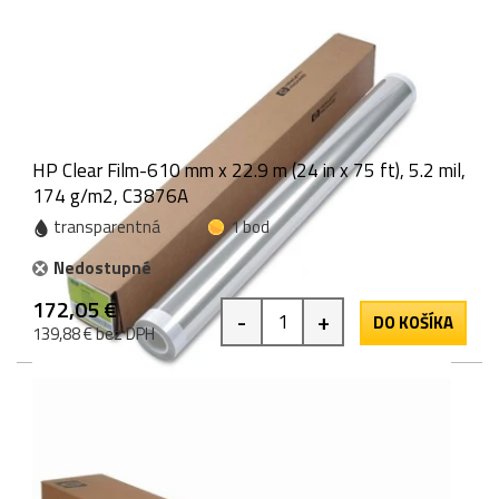
HP Clear Film-610 mm x 22.9 m (24 in x 75 ft), 5.2 mil,
174 g/m2, C3876A
transparentná
1 bod
Nedostupné
172,05 €
-
+
DO KOŠÍKA
139,88 € bez DPH