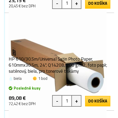
25,15 €
-
+
DO KOŠÍKA
20,45 € bez DPH
HP 610/30.5m/Universal Satin Photo Paper,
610mmx30.5m, 24", Q1420B, 200 g/m2, foto papír,
saténový, biela, pro tonerové tiskárny
biela
1 bod
Posledné kusy
89,08 €
-
+
DO KOŠÍKA
72,42 € bez DPH