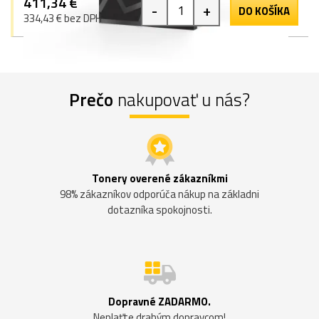
411,34 €
-
+
DO KOŠÍKA
334,43 € bez DPH
Prečo
nakupovať u nás?
Tonery overené zákazníkmi
98% zákazníkov odporúča nákup na základni
dotazníka spokojnosti.
Dopravné ZADARMO.
Neplaťte drahým dopravcom!