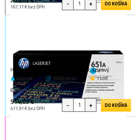
-
+
DO KOŠÍKA
167,17 € bez DPH
HP CE341A (651A), originálny toner, azúrový
azúrová
16000 strán
1 bod
Nedostupné
514,03 €
-
+
DO KOŠÍKA
417,91 € bez DPH