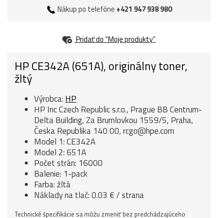
Nákup po telefóne
+421 947 938 980
Pridať do “Moje produkty”
HP CE342A (651A), originálny toner,
žltý
Výrobca:
HP
HP Inc Czech Republic s.r.o., Prague BB Centrum-
Delta Building, Za Brumlovkou 1559/5, Praha,
Česka Republika 140 00, rcgo@hpe.com
Model 1: CE342A
Model 2: 651A
Počet strán: 16000
Balenie: 1-pack
Farba: žltá
Náklady na tlač: 0.03 € / strana
Technické špecifikácie sa môžu zmeniť bez predchádzajúceho