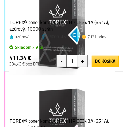
TOREX® toner kompatibilní s HP CE341A (651A),
azúrový, 16000 strán
azúrová
16000 strán
712 bodov
Skladom > 9 ks
411,34 €
-
+
DO KOŠÍKA
334,43 € bez DPH
TOREX® toner kompatibilní s HP CE343A (651A),