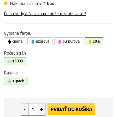
Nákupom získate
1 bod
Čo sú body a čo si za ne môžem zaobstarať?
Vybraná farba:
čierna
azúrová
purpurová
žltá
Počet strán:
16000
Balenie:
1-pack
-
+
PRIDAŤ DO KOŠÍKA