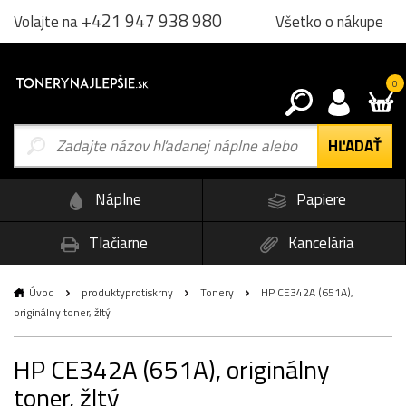
+421 947 938 980
Všetko o nákupe
Volajte na
0
Náplne
Papiere
Tlačiarne
Kancelária
Úvod
produktyprotiskrny
Tonery
HP CE342A (651A),
originálny toner, žltý
HP CE342A (651A), originálny
toner, žltý