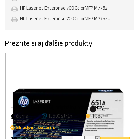
HP LaserJet Enterprise 700 ColorMFP M775z
HP LaserJet Enterprise 700 ColorMFP M775z+
Prezrite si aj ďalšie produkty
HP CE340A (651A), originálny toner, čierny
čierna
13500 strán
1 bod
Skladom - externe
205,62 €