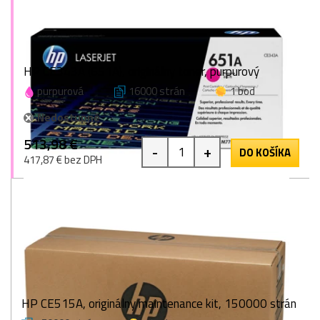
HP CE343A (651A), originálny toner, purpurový
purpurová
16000 strán
1 bod
Nedostupné
513,98 €
-
+
DO KOŠÍKA
417,87 € bez DPH
HP CE515A, originálny maintenance kit, 150000 strán