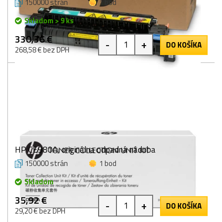
150000 strán
1 bod
Skladom > 9 ks
330,36 €
-
+
DO KOŠÍKA
268,58 € bez DPH
HP CE980A, originálna odpadná nádoba
150000 strán
1 bod
Skladom
35,92 €
-
+
DO KOŠÍKA
29,20 € bez DPH