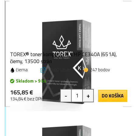
TOREX® toner kompatibilní s HP CE340A (651A),
čierny, 13500 strán
čierna
13500 strán
247 bodov
Skladom > 9 ks
165,85 €
-
+
DO KOŠÍKA
134,84 € bez DPH