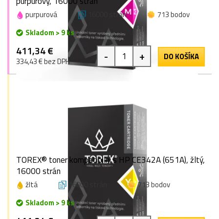
purpurový, 16000 strán
purpurová
16000 strán
713 bodov
Skladom > 9 ks
411,34 €
-
+
DO KOŠÍKA
334,43 € bez DPH
TOREX® toner kompatibilní s HP CE342A (651A), žltý,
16000 strán
žltá
16000 strán
713 bodov
Skladom > 9 ks