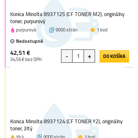
Konica Minolta 8937125 (CF TONER M2), originálny
toner, purpurový
purpurová
9000 strán
1 bod
Nedostupné
42,51 €
-
+
DO KOŠÍKA
34,56 € bez DPH
Konica Minolta 8937124 (CF TONER Y2), originálny
toner, žltý
žltá
9000 strán
1 bod