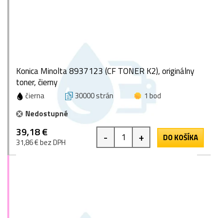
Konica Minolta 8937123 (CF TONER K2), originálny
toner, čierny
čierna
30000 strán
1 bod
Nedostupné
39,18 €
-
+
DO KOŠÍKA
31,86 € bez DPH