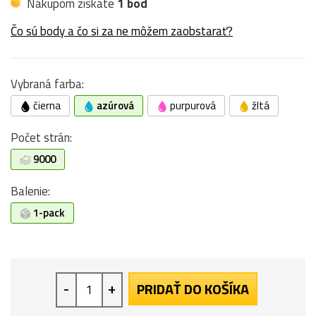
Nákupom získate
1 bod
Čo sú body a čo si za ne môžem zaobstarať?
Vybraná farba:
čierna
azúrová
purpurová
žltá
Počet strán:
9000
Balenie:
1-pack
-
+
PRIDAŤ DO KOŠÍKA