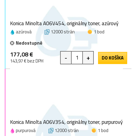
Konica Minolta A06V454, originálny toner, azúrový
azúrová
12000 strán
1 bod
Nedostupné
177,08 €
-
+
DO KOŠÍKA
143,97 € bez DPH
Konica Minolta A06V354, originálny toner, purpurový
purpurová
12000 strán
1 bod