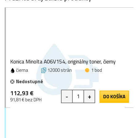
Konica Minolta A06V154, originálny toner, čierny
čierna
12000 strán
1 bod
Nedostupné
112,93 €
-
+
DO KOŠÍKA
91,81 € bez DPH