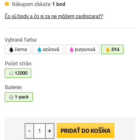
Nákupom získate
1 bod
Čo sú body a čo si za ne môžem zaobstarať?
Vybraná farba:
čierna
azúrová
purpurová
žltá
Počet strán:
12000
Balenie:
1-pack
-
+
PRIDAŤ DO KOŠÍKA