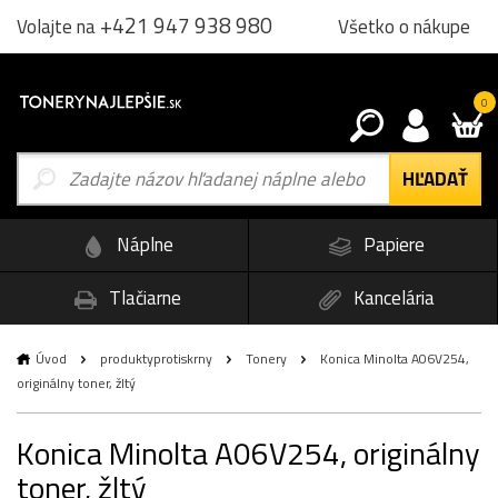
+421 947 938 980
Všetko o nákupe
Volajte na
0
Náplne
Papiere
Tlačiarne
Kancelária
Úvod
produktyprotiskrny
Tonery
Konica Minolta A06V254,
originálny toner, žltý
Konica Minolta A06V254, originálny
toner, žltý