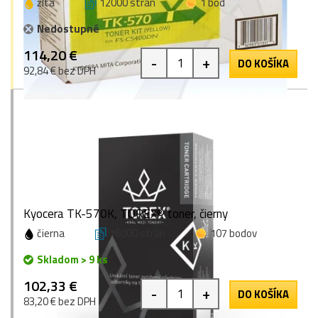
žltá
12000 strán
1 bod
Nedostupné
114,20 €
-
+
DO KOŠÍKA
92,84 € bez DPH
Kyocera TK-570K, TOREX® toner, čierny
čierna
16000 strán
107 bodov
Skladom > 9 ks
102,33 €
-
+
DO KOŠÍKA
83,20 € bez DPH