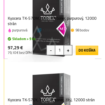
Kyocera TK-570M, TOREX® toner, purpurový, 12000
strán
purpurová
12000 strán
98 bodov
Skladom > 9 ks
97,29 €
-
+
DO KOŠÍKA
79,10 € bez DPH
Kyocera TK-570Y, TOREX® toner, žltý, 12000 strán