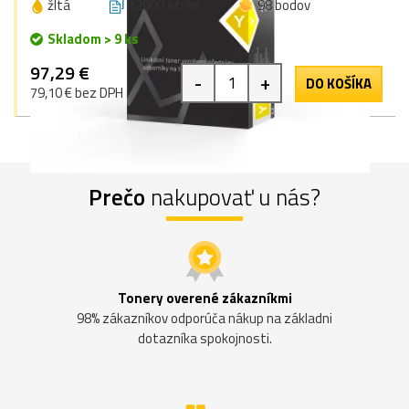
žltá
12000 strán
98 bodov
Skladom > 9 ks
97,29 €
-
+
DO KOŠÍKA
79,10 € bez DPH
Prečo
nakupovať u nás?
Tonery overené zákazníkmi
98% zákazníkov odporúča nákup na základni
dotazníka spokojnosti.