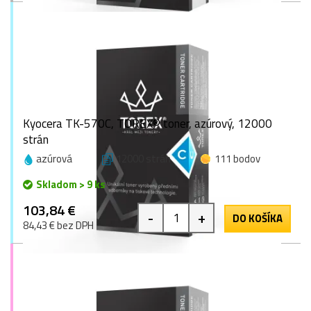
Kyocera TK-570C, TOREX® toner, azúrový, 12000
strán
azúrová
12000 strán
111 bodov
Skladom > 9 ks
103,84 €
-
+
DO KOŠÍKA
84,43 € bez DPH