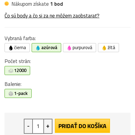
Nákupom získate
1 bod
Čo sú body a čo si za ne môžem zaobstarať?
Vybraná farba:
čierna
azúrová
purpurová
žltá
Počet strán:
12000
Balenie:
1-pack
-
+
PRIDAŤ DO KOŠÍKA