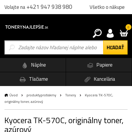
+421 947 938 980
Všetko o nákupe
Volajte na
0
Náplne
Papiere
Tlačiarne
Kancelária
Úvod
produktyprotiskrny
Tonery
Kyocera TK-570C,
originálny toner, azúrový
Kyocera TK-570C, originálny toner,
azúrový