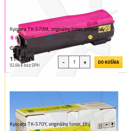
Kyocera TK-570M, originálny toner, purpurový
purpurová
12000 strán
1 bod
Nedostupné
114,20 €
-
+
DO KOŠÍKA
92,84 € bez DPH
Kyocera TK-570Y, originálny toner, žltý