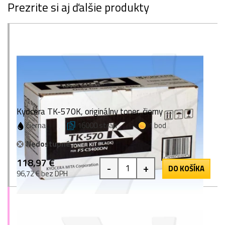
Prezrite si aj ďalšie produkty
Kyocera TK-570K, originálny toner, čierny
čierna
16000 strán
1 bod
Nedostupné
118,97 €
-
+
DO KOŠÍKA
96,72 € bez DPH