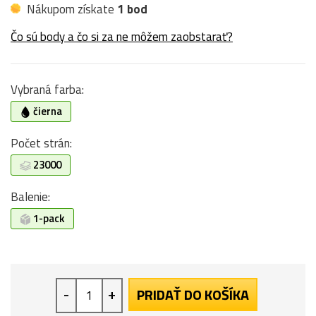
Nákupom získate
1 bod
Čo sú body a čo si za ne môžem zaobstarať?
Vybraná farba:
čierna
Počet strán:
23000
Balenie:
1-pack
-
+
PRIDAŤ DO KOŠÍKA