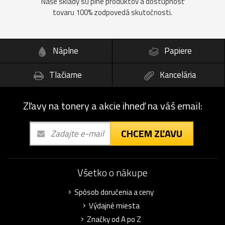
Naše sklady sú plné produktov a dostupnosť
tovaru 100% zodpovedá skutočnosti.
Náplne
Papiere
Tlačiarne
Kancelária
Zľavy na tonery a akcie ihneď na váš email:
CHCEM ZĽAVU
Všetko o nákupe
Spôsob doručenia a ceny
Výdajné miesta
Značky od A po Z