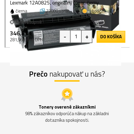
Lexmark 12A0825, originálny toner, čierny
čierna
23000 strán
1 bod
Nedostupné
346,81 €
-
+
DO KOŠÍKA
281,96 € bez DPH
Prečo
nakupovať u nás?
Tonery overené zákazníkmi
98% zákazníkov odporúča nákup na základni
dotazníka spokojnosti.