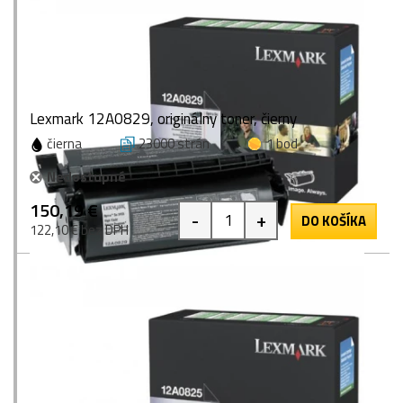
Lexmark 12A0829, originálny toner, čierny
čierna
23000 strán
1 bod
Nedostupné
150,19 €
-
+
DO KOŠÍKA
122,10 € bez DPH