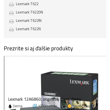
Lexmark T622
Lexmark T622DN
Lexmark T622IN
Lexmark T622N
Prezrite si aj ďalšie produkty
Lexmark 12A6860, originálny toner, čierny
čierna
10000 strán
1 bod