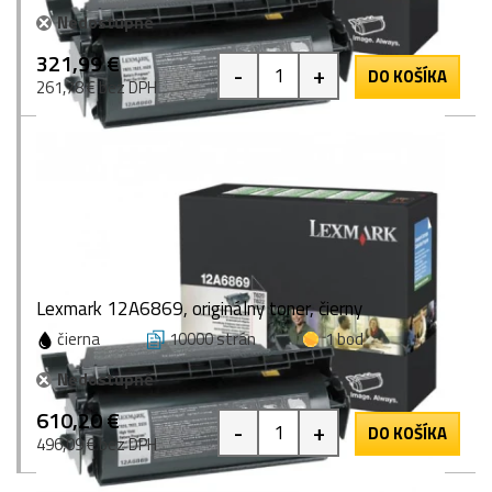
Nedostupné
321,99 €
-
+
DO KOŠÍKA
261,78 € bez DPH
Lexmark 12A6869, originálny toner, čierny
čierna
10000 strán
1 bod
Nedostupné
610,20 €
-
+
DO KOŠÍKA
496,09 € bez DPH