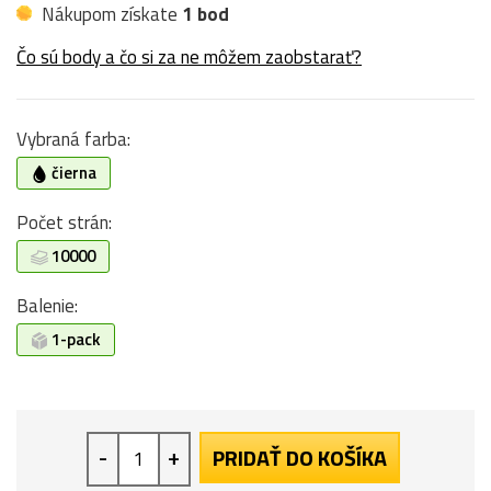
Nákupom získate
1 bod
Čo sú body a čo si za ne môžem zaobstarať?
Vybraná farba:
čierna
Počet strán:
10000
Balenie:
1-pack
-
+
PRIDAŤ DO KOŠÍKA