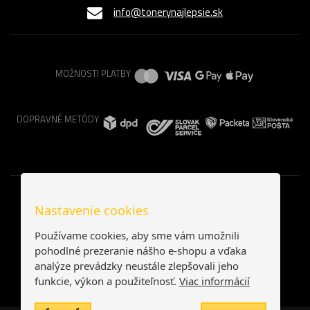
info@tonerynajlepsie.sk
MOŽNOSTI PLATBY
DOPRAVNÉ METÓDY
Nastavenie cookies
Používame cookies, aby sme vám umožnili
pohodlné prezeranie nášho e-shopu a vďaka
analýze prevádzky neustále zlepšovali jeho
funkcie, výkon a použiteľnosť.
Viac informácií