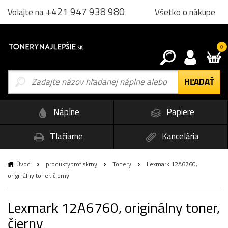
+421 947 938 980
Všetko o nákupe
Volajte na
0
Náplne
Papiere
Tlačiarne
Kancelária
Úvod
produktyprotiskrny
Tonery
Lexmark 12A6760,
originálny toner, čierny
Lexmark 12A6760, originálny toner,
čierny