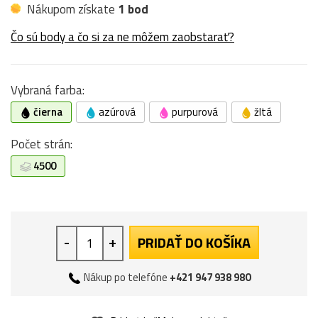
Nákupom získate
1 bod
Čo sú body a čo si za ne môžem zaobstarať?
Vybraná farba:
čierna
azúrová
purpurová
žltá
Počet strán:
4500
-
+
PRIDAŤ DO KOŠÍKA
Nákup po telefóne
+421 947 938 980