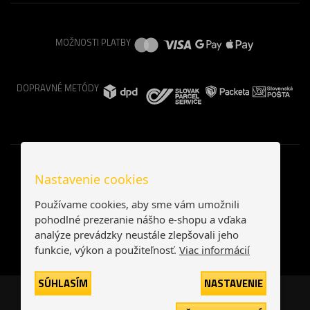
MOŽNOSTI PLATBY
DOPRAVNÉ METÓDY
Nastavenie cookies
Používame cookies, aby sme vám umožnili
pohodlné prezeranie nášho e-shopu a vďaka
analýze prevádzky neustále zlepšovali jeho
funkcie, výkon a použiteľnosť.
Viac informácií
SÚHLASÍM
NASTAVENIE
Česká republika
Slovensko