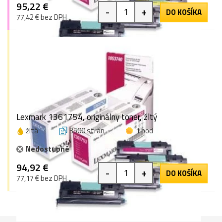
95,22 €
-
+
DO KOŠÍKA
77,42 € bez DPH
Lexmark 1361754, originálny toner, žltý
žltá
3500 strán
1 bod
Nedostupné
94,92 €
-
+
DO KOŠÍKA
77,17 € bez DPH