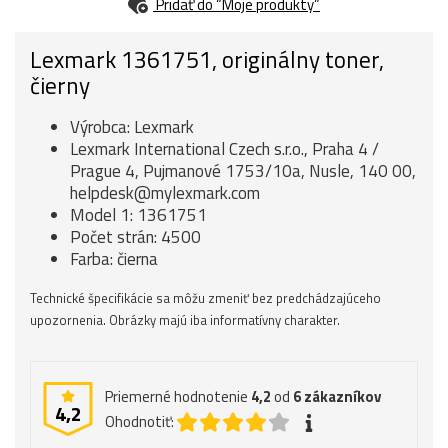
Pridať do “Moje produkty”
Lexmark 1361751, originálny toner,
čierny
Výrobca: Lexmark
Lexmark International Czech s.r.o., Praha 4 /
Prague 4, Pujmanové 1753/10a, Nusle, 140 00,
helpdesk@mylexmark.com
Model 1: 1361751
Počet strán: 4500
Farba: čierna
Technické špecifikácie sa môžu zmeniť bez predchádzajúceho
upozornenia. Obrázky majú iba informatívny charakter.
Priemerné hodnotenie
4,2
od
6
zákazníkov
4,2
Ohodnotiť: