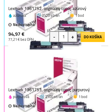
Lexmark 1361752, originálny toner, azúrový
azúrová
3500 strán
1 bod
Nedostupné
94,97 €
-
+
DO KOŠÍKA
77,21 € bez DPH
Lexmark 1361753, originálny toner, purpurový
purpurová
3500 strán
1 bod
Nedostupné