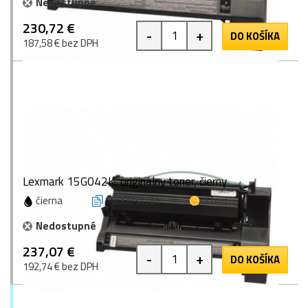
Nedostupné
230,72 €
-
+
DO KOŠÍKA
187,58 € bez DPH
Lexmark 15G042K, originálny toner, čierny
čierna
15000 strán
1 bod
Nedostupné
237,07 €
-
+
DO KOŠÍKA
192,74 € bez DPH