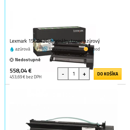
Lexmark 15G042C, originálny toner, azúrový
azúrová
15000 strán
1 bod
Nedostupné
558,04 €
-
+
DO KOŠÍKA
453,69 € bez DPH