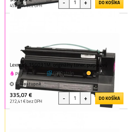
-
+
DO KOŠÍKA
453,65 € bez DPH
Lexmark 15G031M, originálny toner, purpurový
purpurová
6000 strán
1 bod
Nedostupné
335,07 €
-
+
DO KOŠÍKA
272,41 € bez DPH