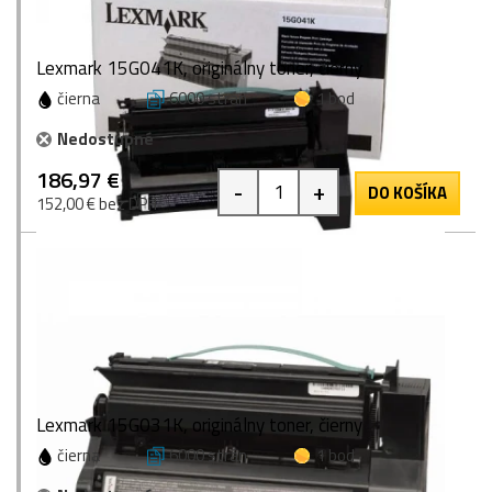
Lexmark 15G041K, originálny toner, čierny
čierna
6000 strán
1 bod
Nedostupné
186,97 €
-
+
DO KOŠÍKA
152,00 € bez DPH
Lexmark 15G031K, originálny toner, čierny
čierna
6000 strán
1 bod