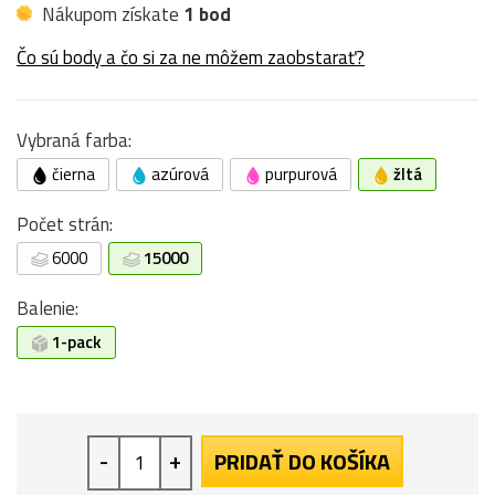
Nákupom získate
1 bod
Čo sú body a čo si za ne môžem zaobstarať?
Vybraná farba:
čierna
azúrová
purpurová
žltá
Počet strán:
6000
15000
Balenie:
1-pack
-
+
PRIDAŤ DO KOŠÍKA