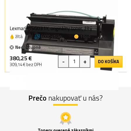
Lexmark 15G031Y, originálny toner, žltý
žltá
6000 strán
1 bod
Nedostupné
380,25 €
-
+
DO KOŠÍKA
309,14 € bez DPH
Prečo
nakupovať u nás?
Tonery overené zákazníkmi