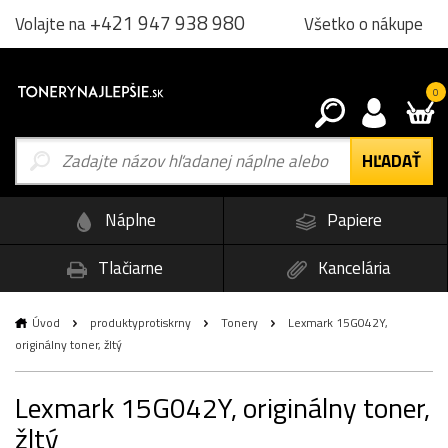
+421 947 938 980
Všetko o nákupe
Volajte na
0
Náplne
Papiere
Tlačiarne
Kancelária
Úvod
produktyprotiskrny
Tonery
Lexmark 15G042Y,
originálny toner, žltý
Lexmark 15G042Y, originálny toner,
žltý