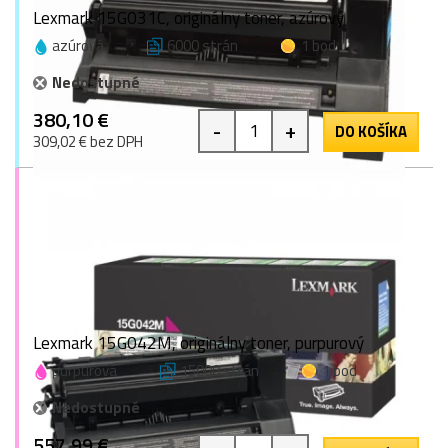
Lexmark 15G031C, originálny toner, azúrový
azúrová
6000 strán
1 bod
Nedostupné
380,10 €
-
+
DO KOŠÍKA
309,02 € bez DPH
Lexmark 15G042M, originálny toner, purpurový
purpurová
15000 strán
1 bod
Nedostupné
557,99 €