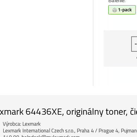
Balenie:
1-pack
-
xmark 64436XE, originálny toner, či
Výrobca: Lexmark
Lexmark International Czech s.r.o., Praha 4 / Prague 4, Pujm