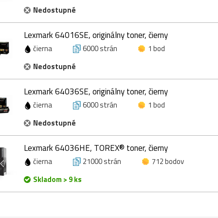
Nedostupné
Lexmark 64016SE, originálny toner, čierny
čierna
6000 strán
1 bod
Nedostupné
Lexmark 64036SE, originálny toner, čierny
čierna
6000 strán
1 bod
Nedostupné
Lexmark 64036HE, TOREX® toner, čierny
čierna
21000 strán
712 bodov
Skladom > 9 ks