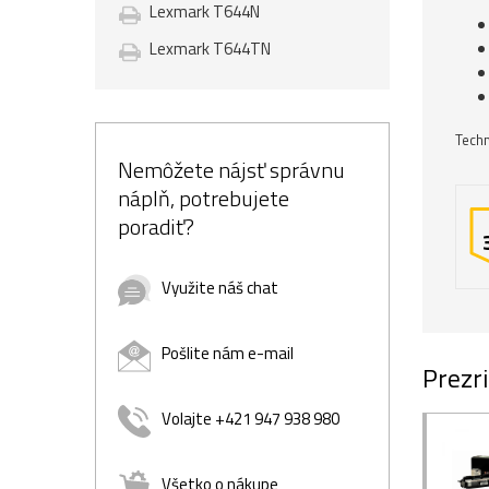
Lexmark T644N
Lexmark T644TN
Techn
Nemôžete nájsť správnu
náplň, potrebujete
poradiť?
Využite náš chat
Pošlite nám e-mail
Prezri
Volajte +421 947 938 980
Všetko o nákupe