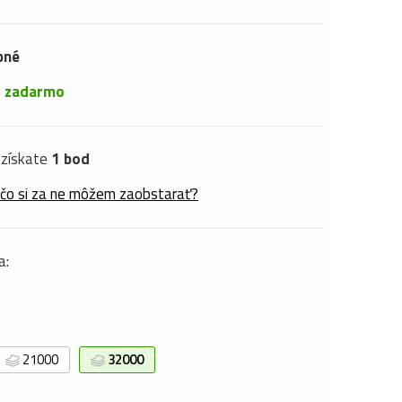
pné
é
zadarmo
získate
1 bod
 čo si za ne môžem zaobstarať?
a:
21000
32000