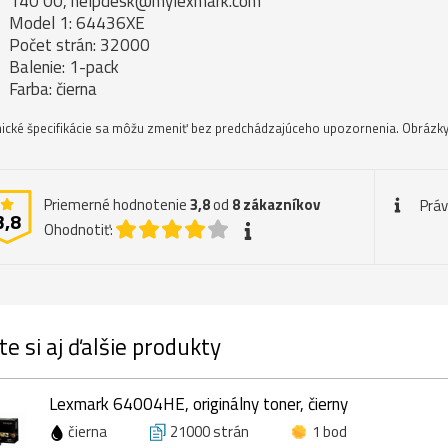
140 00, helpdesk@mylexmark.com
Model 1: 64436XE
Počet strán: 32000
Balenie: 1-pack
Farba: čierna
ické špecifikácie sa môžu zmeniť bez predchádzajúceho upozornenia. Obrázky 
Priemerné hodnotenie
3,8
od
8
zákazníkov
Prá
3,8
Ohodnotiť:
te si aj ďalšie produkty
Lexmark 64004HE, originálny toner, čierny
čierna
21000 strán
1 bod