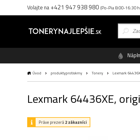
+421 947 938 980
Volajte na
(Po-Pia 8:00-16:30 h
Nápl
Úvod
produktyprotiskrny
Tonery
Lexmark 64436XE,
Lexmark 64436XE, origin
Práve prezerá
2 zákazníci