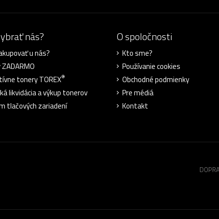
vybrať nás?
O spoločnosti
akupovať u nás?
Kto sme?
y ZADARMO
Používanie cookies
®
tívne tonery TOREX
Obchodné podmienky
ká likvidácia a výkup tonerov
Pre médiá
m tlačových zariadení
Kontakt
DOPRA