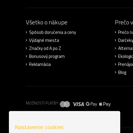
Všetko o nákupe
Prečo 
Spôsob doručenia a ceny
Prečo n
Výdajné miesta
Darček
Značky od A po Z
Alterna
Bonusový program
Ekologic
Reklamácia
Prenájo
Blog
MOŽNOSTI PLATBY
Nastavenie cookies