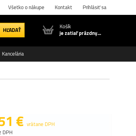
Všetko o nákupe
Kontakt
Prihlásiť sa
Košík
je zatiaľ prázdny...
Kancelária
51 €
vrátane DPH
z DPH