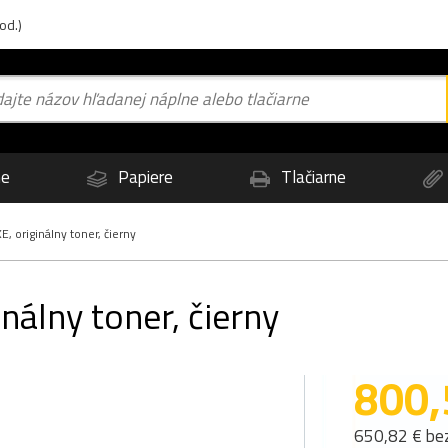
od.)
ne
Papiere
Tlačiarne
 originálny toner, čierny
álny toner, čierny
800,
650,82 € be