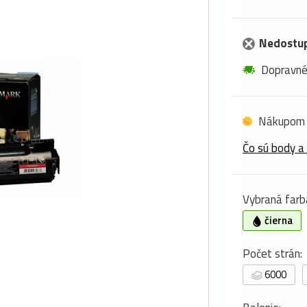
Nedostu
Dopravn
Nákupom 
Čo sú body a
Vybraná farb
čierna
Počet strán:
6000