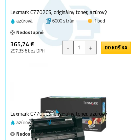
Lexmark C7702CS, originálny toner, azúrový
azúrová
6000 strán
1 bod
Nedostupné
365,74 €
-
+
DO KOŠÍKA
297,35 € bez DPH
Lexmark C7700CS, originálny toner, azúrový
azúrová
6000 strán
1 bod
Nedostupné