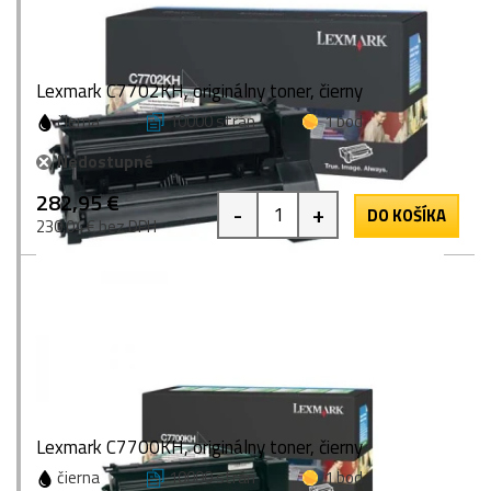
Lexmark C7702KH, originálny toner, čierny
čierna
10000 strán
1 bod
Nedostupné
282,95 €
-
+
DO KOŠÍKA
230,04 € bez DPH
Lexmark C7700KH, originálny toner, čierny
čierna
10000 strán
1 bod