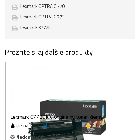
Lexmark OPTRA C 770
Lexmark OPTRA C 772
Lexmark X772E
Prezrite si aj ďalšie produkty
Lexmark C7720KX, originálny toner, čierny
čierna
15000 strán
1 bod
Nedostupné