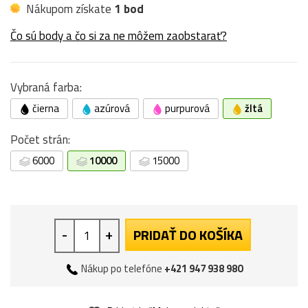
Nákupom získate
1 bod
Čo sú body a čo si za ne môžem zaobstarať?
Vybraná farba:
čierna
azúrová
purpurová
žltá
Počet strán:
6000
10000
15000
-
+
PRIDAŤ DO KOŠÍKA
Nákup po telefóne
+421 947 938 980