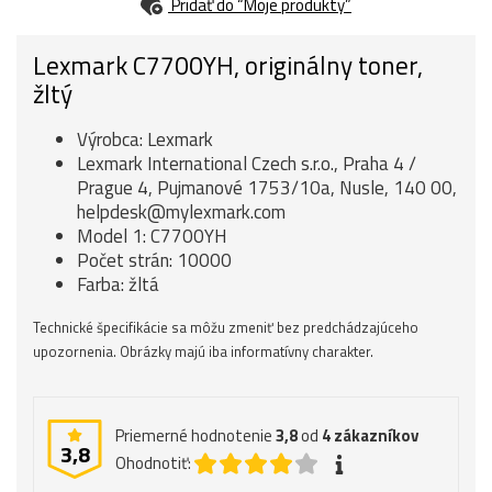
Pridať do “Moje produkty”
Lexmark C7700YH, originálny toner,
žltý
Výrobca: Lexmark
Lexmark International Czech s.r.o., Praha 4 /
Prague 4, Pujmanové 1753/10a, Nusle, 140 00,
helpdesk@mylexmark.com
Model 1: C7700YH
Počet strán: 10000
Farba: žltá
Technické špecifikácie sa môžu zmeniť bez predchádzajúceho
upozornenia. Obrázky majú iba informatívny charakter.
Priemerné hodnotenie
3,8
od
4
zákazníkov
3,8
Ohodnotiť: