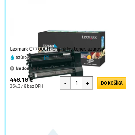
Lexmark C7700CH, originálny toner, azúrový
azúrová
10000 strán
1 bod
Nedostupné
448,18 €
-
+
DO KOŠÍKA
364,37 € bez DPH