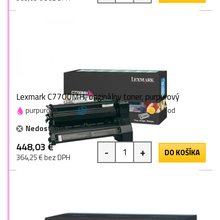
Lexmark C7700MH, originálny toner, purpurový
purpurová
10000 strán
1 bod
Nedostupné
448,03 €
-
+
DO KOŠÍKA
364,25 € bez DPH