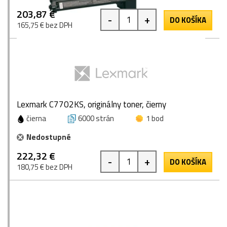
203,87 €
-
+
DO KOŠÍKA
165,75 € bez DPH
Lexmark C7702KS, originálny toner, čierny
čierna
6000 strán
1 bod
Nedostupné
222,32 €
-
+
DO KOŠÍKA
180,75 € bez DPH