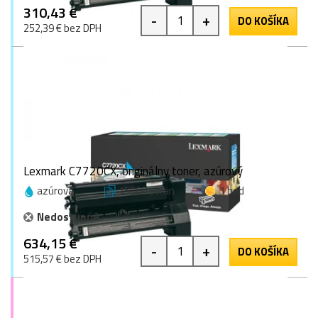
310,43 €
-
+
DO KOŠÍKA
252,39 € bez DPH
Lexmark C7720CX, originálny toner, azúrový
azúrová
15000 strán
1 bod
Nedostupné
634,15 €
-
+
DO KOŠÍKA
515,57 € bez DPH