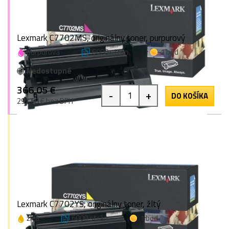
Lexmark C7702MS, originálny toner, purpurový
purpurová
6000 strán
1 bod
Nedostupné
366,05 €
-
+
DO KOŠÍKA
297,60 € bez DPH
Lexmark C7702YS, originálny toner, žltý
žltá
6000 strán
1 bod