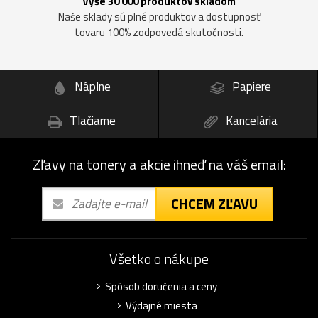
Vyše 30 000 produktov skladom
Naše sklady sú plné produktov a dostupnosť
tovaru 100% zodpovedá skutočnosti.
Náplne
Papiere
Tlačiarne
Kancelária
Zľavy na tonery a akcie ihneď na váš email:
CHCEM ZĽAVU
Všetko o nákupe
Spôsob doručenia a ceny
Výdajné miesta