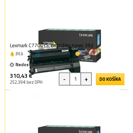
Lexmark C7700YS, originálny toner, žltý
žltá
6000 strán
1 bod
Nedostupné
310,43 €
-
+
DO KOŠÍKA
252,39 € bez DPH