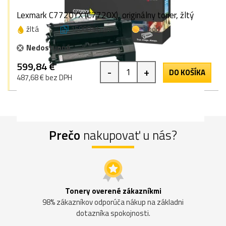
Lexmark C7720YX (C7720X), originálny toner, žltý
žltá
15000 strán
1 bod
Nedostupné
599,84 €
-
+
DO KOŠÍKA
487,68 € bez DPH
Prečo
nakupovať u nás?
Tonery overené zákazníkmi
98% zákazníkov odporúča nákup na základni
dotazníka spokojnosti.