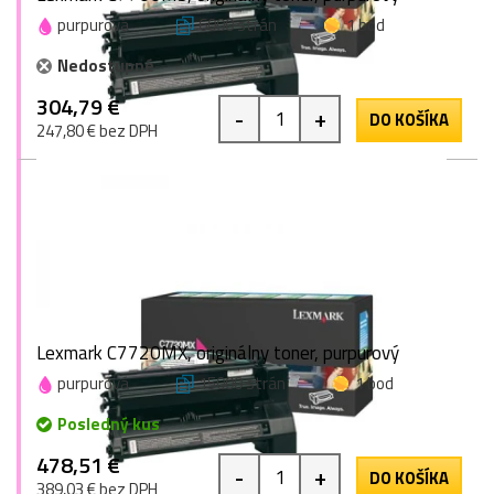
purpurová
6000 strán
1 bod
Nedostupné
304,79 €
-
+
DO KOŠÍKA
247,80 € bez DPH
Lexmark C7720MX, originálny toner, purpurový
purpurová
15000 strán
1 bod
Posledný kus
478,51 €
-
+
DO KOŠÍKA
389,03 € bez DPH