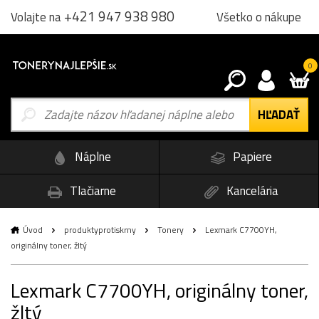
+421 947 938 980
Všetko o nákupe
Volajte na
0
Náplne
Papiere
Tlačiarne
Kancelária
Úvod
produktyprotiskrny
Tonery
Lexmark C7700YH,
originálny toner, žltý
Lexmark C7700YH, originálny toner,
žltý