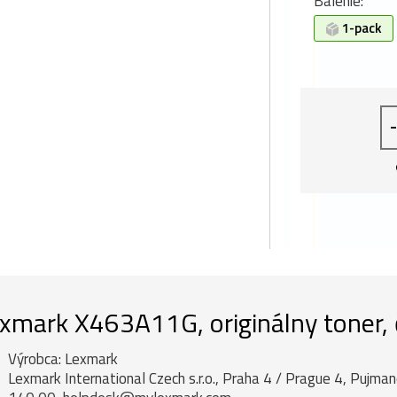
Balenie:
1-pack
-
xmark X463A11G, originálny toner, 
Výrobca: Lexmark
Lexmark International Czech s.r.o., Praha 4 / Prague 4, Pujm