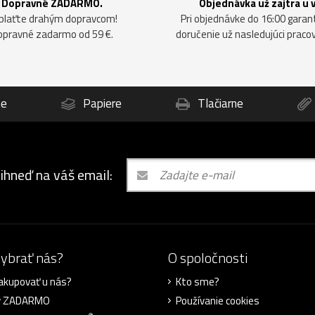
Dopravné ZADARMO.
Objednávka už zajtra u 
plaťte drahým dopravcom!
Pri objednávke do 16:00 gara
opravné zadarmo od 59 €.
doručenie už nasledujúci praco
ne
Papiere
Tlačiarne
 ihneď na váš email:
vybrať nás?
O spoločnosti
akupovať u nás?
Kto sme?
y ZADARMO
Používanie cookies