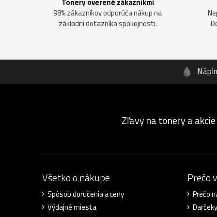
Tonery overené zákazníkmi
98% zákazníkov odporúča nákup na
Ne
základni dotazníka spokojnosti.
D
Nápl
Zľavy na tonery a akcie
Všetko o nákupe
Prečo 
Spôsob doručenia a ceny
Prečo n
Výdajné miesta
Darček