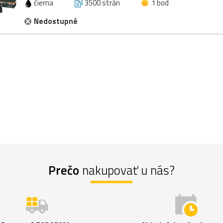
čierna
3500 strán
1 bod
Nedostupné
Prečo
nakupovať u nás?