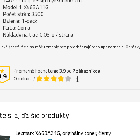
140 00, helpdesk@mylexmark.com
Model 1: X463A11G
Počet strán: 3500
Balenie: 1-pack
Farba: čierna
Náklady na tlač: 0.05 € / strana
ické špecifikácie sa môžu zmeniť bez predchádzajúceho upozornenia. Obrázky 
Priemerné hodnotenie
3,9
od
7
zákazníkov
3,9
Ohodnotiť:
te si aj ďalšie produkty
Lexmark X463A21G, originálny toner, čierny