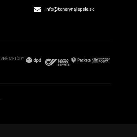
info@tonerynajlepsie.sk
VNÉ METÓDY