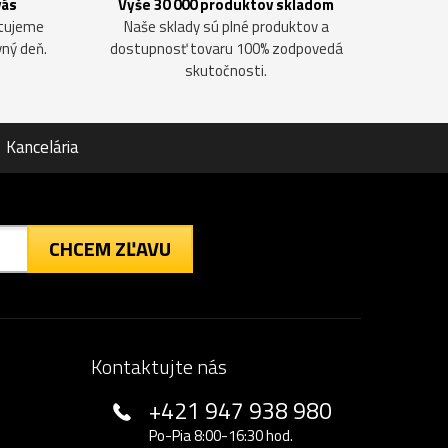
vás
Vyše 30 000 produktov skladom
ntujeme
Naše sklady sú plné produktov a
vný deň.
dostupnosť tovaru 100% zodpovedá
skutočnosti.
Kancelária
CHCEM ZĽAVU
Kontaktujte nás
+421 947 938 980
Po-Pia 8:00-16:30 hod.