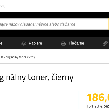
od.)
ne
Papiere
Tlačiarne
, originálny toner, čierny
inálny toner, čierny
186,
151,23 € be