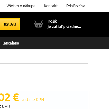
Všetko o nákupe
Kontakt
Prihlásiť sa
Košík
je zatiaľ prázdny...
Kancelária
02 €
vrátane DPH
z DPH