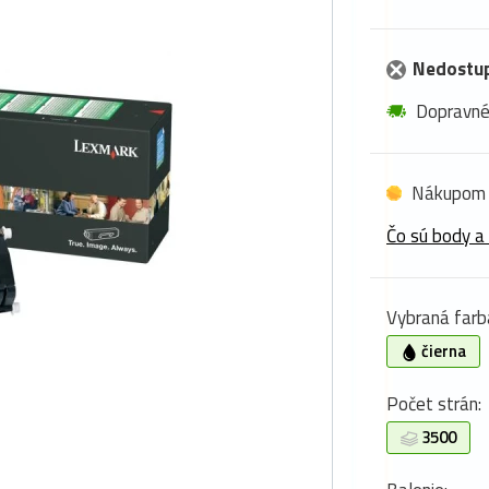
Nedostu
Dopravn
Nákupom 
Čo sú body a
Vybraná farb
čierna
Počet strán:
3500