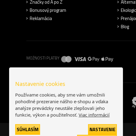
Značky od A po Z
Alterna
Bonusový program
Ekologic
Reklamácia
Prenájo
Blog
MOŽNOSTI PLATBY
Nastavenie cookies
Používame cookies, aby sme vám umožnili
pohodlné prezeranie nášho e-shopu a vďaka
analýze prevádzky neustále zlepšovali jeho
funkcie, výkon a použiteľnosť.
Viac informácií
SÚHLASÍM
NASTAVENIE