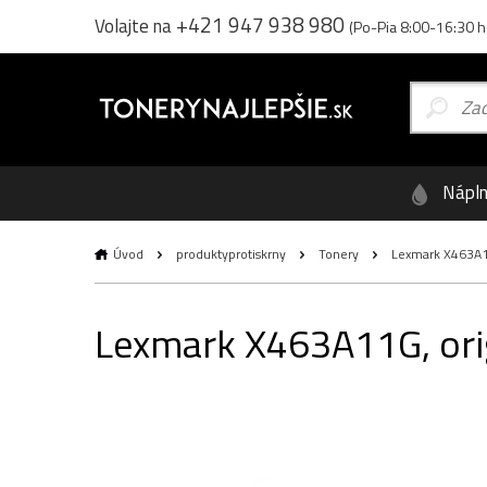
+421 947 938 980
Volajte na
(Po-Pia 8:00-16:30 h
Nápl
Úvod
produktyprotiskrny
Tonery
Lexmark X463A11G
Lexmark X463A11G, orig