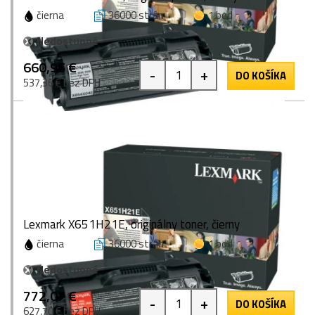
čierna
36000 strán
1 bod
Nedostupné
660,95 €
-
+
DO KOŠÍKA
537,36 € bez DPH
Lexmark X651H21E, originálny toner, čierny
čierna
36000 strán
1 bod
Nedostupné
772,07 €
-
+
DO KOŠÍKA
627,70 € bez DPH