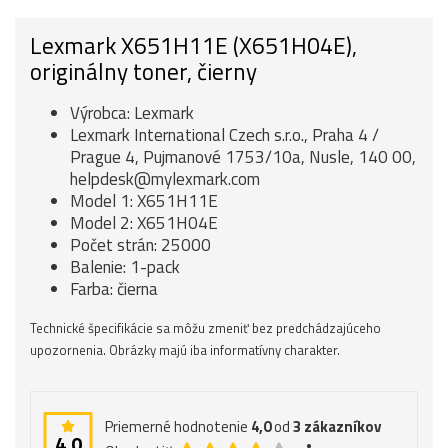
Lexmark X651H11E (X651H04E),
originálny toner, čierny
Výrobca: Lexmark
Lexmark International Czech s.r.o., Praha 4 /
Prague 4, Pujmanové 1753/10a, Nusle, 140 00,
helpdesk@mylexmark.com
Model 1: X651H11E
Model 2: X651H04E
Počet strán: 25000
Balenie: 1-pack
Farba: čierna
Technické špecifikácie sa môžu zmeniť bez predchádzajúceho
upozornenia. Obrázky majú iba informatívny charakter.
Priemerné hodnotenie
4,0
od
3
zákazníkov
4,0