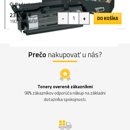
Nedostupné
234,09 €
-
+
DO KOŠÍKA
190,32 € bez DPH
Prečo
nakupovať u nás?
Tonery overené zákazníkmi
98% zákazníkov odporúča nákup na základni
dotazníka spokojnosti.