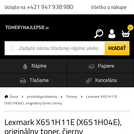
+421 947 938 980
Všetko o nákupe
Volajte na
0
Náplne
Papiere
Tlačiarne
Kancelária
Úvod
produktyprotiskrny
Tonery
Lexmark X651H11E
(X651H04E), originálny toner, čierny
Lexmark X651H11E (X651H04E),
originálny toner, čierny