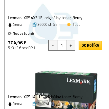
Lexmark X654X31E, originálny toner, čierny
čierna
36000 strán
1 bod
Nedostupné
704,96 €
-
+
DO KOŠÍKA
573,13 € bez DPH
Lexmark X651A11E, originálny toner, čierny
čierna
7000 strán
1 bod