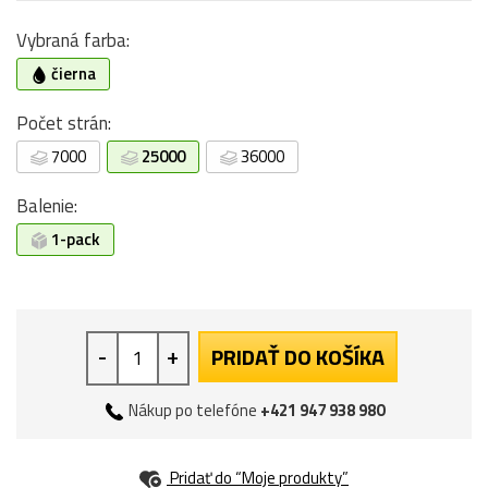
Vybraná farba:
čierna
Počet strán:
7000
25000
36000
Balenie:
1-pack
-
+
PRIDAŤ DO KOŠÍKA
Nákup po telefóne
+421 947 938 980
Pridať do “Moje produkty”