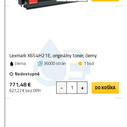
Lexmark X654H21E, originálny toner, čierny
čierna
36000 strán
1 bod
Nedostupné
771,48 €
-
+
DO KOŠÍKA
627,22 € bez DPH