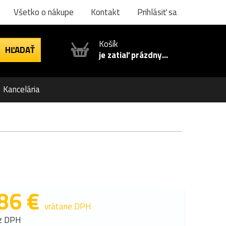
Všetko o nákupe
Kontakt
Prihlásiť sa
Košík
je zatiaľ prázdny...
Kancelária
86 €
vrátane DPH
z DPH