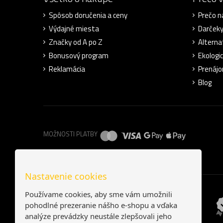
Spôsob doručenia a ceny
Prečo n
Výdajné miesta
Darček
Značky od A po Z
Alterna
Bonusový program
Ekologic
Reklamácia
Prenájo
Blog
MOŽNOSTI PLATBY
Nastavenie cookies
Používame cookies, aby sme vám umožnili
pohodlné prezeranie nášho e-shopu a vďaka
analýze prevádzky neustále zlepšovali jeho