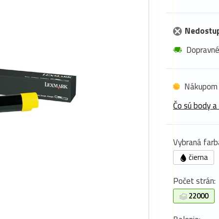
Nedostu
Dopravn
Nákupom 
Čo sú body a
Vybraná farb
čierna
Počet strán:
22000