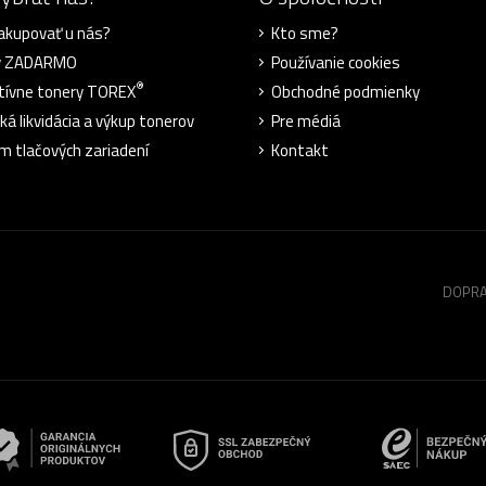
akupovať u nás?
Kto sme?
y ZADARMO
Používanie cookies
®
tívne tonery TOREX
Obchodné podmienky
ká likvidácia a výkup tonerov
Pre médiá
m tlačových zariadení
Kontakt
DOPRA