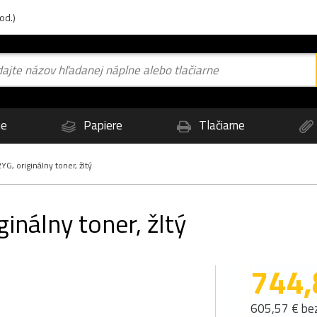
od.)
ne
Papiere
Tlačiarne
, originálny toner, žltý
nálny toner, žltý
744,
605,57 € be