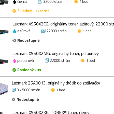
čierna
32000 strán
1 bod
Skladom - externe
Lexmark X950X2CG, originálny toner, azúrový, 22000 st
azúrová
22000 strán
1 bod
Nedostupné
Lexmark X950X2MG, originálny toner, purpurový
purpurová
22000 strán
1 bod
Posledný kus
Lexmark 25A0013, originálny drôtik do zošívačky
3 x 5000 strán
1 bod
Nedostupné
Lexmark X950X2KG, TOREX® toner, čierny