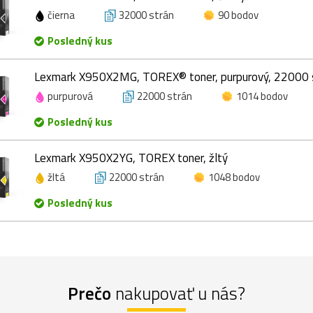
čierna
32000 strán
90 bodov
Posledný kus
Lexmark X950X2MG, TOREX® toner, purpurový, 22000 
purpurová
22000 strán
1014 bodov
Posledný kus
Lexmark X950X2YG, TOREX toner, žltý
žltá
22000 strán
1048 bodov
Posledný kus
Prečo
nakupovať u nás?