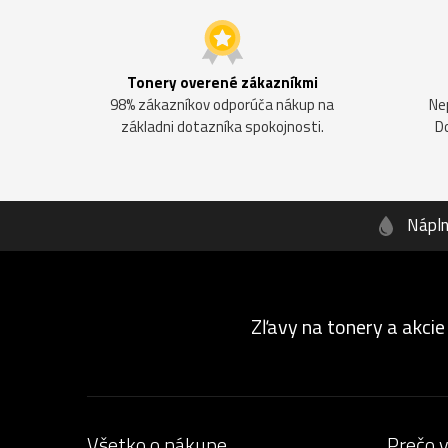
Tonery overené zákazníkmi
98% zákazníkov odporúča nákup na
Ne
základni dotazníka spokojnosti.
D
Nápl
Zľavy na tonery a akcie
Všetko o nákupe
Prečo 