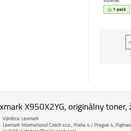
Balenie:
1-pack
-
xmark X950X2YG, originálny toner, 
Výrobca: Lexmark
Lexmark International Czech s.r.o., Praha 4 / Prague 4, Pujm