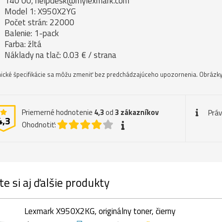
140 00, helpdesk@mylexmark.com
Model 1: X950X2YG
Počet strán: 22000
Balenie: 1-pack
Farba: žltá
Náklady na tlač: 0.03 € / strana
ické špecifikácie sa môžu zmeniť bez predchádzajúceho upozornenia. Obrázky 
Priemerné hodnotenie
4,3
od
3
zákazníkov
Prá
4,3
Ohodnotiť:
te si aj ďalšie produkty
Lexmark X950X2KG, originálny toner, čierny