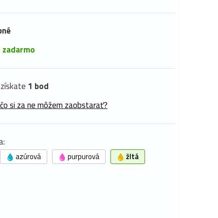
pné
é
zadarmo
získate
1 bod
 čo si za ne môžem zaobstarať?
a:
azúrová
purpurová
žltá