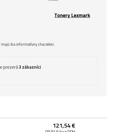
Tonery Lexmark
majú iba informatívny charakter.
ve prezerá
3 zákazníci
121,54 €
98,81 € bez DPH