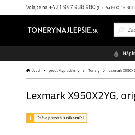
+421 947 938 980
Volajte na
(Po-Pia 8:00-16:30 h
Nápl
Úvod
produktyprotiskrny
Tonery
Lexmark X950X2YG
Lexmark X950X2YG, origi
Práve prezerá
3 zákazníci