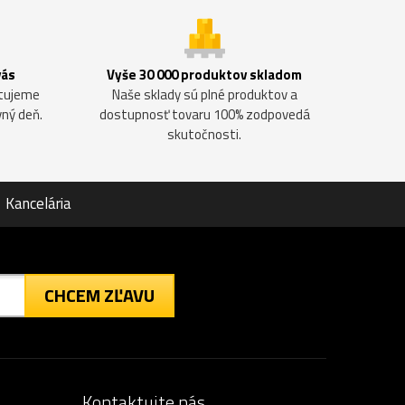
vás
Vyše 30 000 produktov skladom
ntujeme
Naše sklady sú plné produktov a
vný deň.
dostupnosť tovaru 100% zodpovedá
skutočnosti.
Kancelária
CHCEM ZĽAVU
Kontaktujte nás