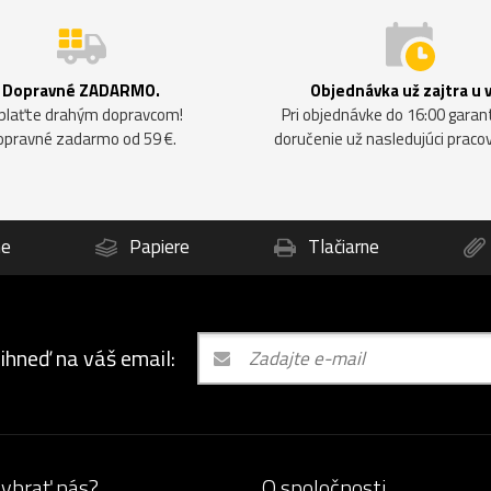
Dopravné ZADARMO.
Objednávka už zajtra u 
plaťte drahým dopravcom!
Pri objednávke do 16:00 gara
opravné zadarmo od 59 €.
doručenie už nasledujúci praco
ne
Papiere
Tlačiarne
 ihneď na váš email:
vybrať nás?
O spoločnosti