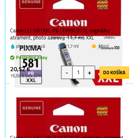
Canon CLI-581XXL PB (1999C001), originálny
atrament, photo azúrový, 11,7 ml, XXL
photo azúrová
11,7 ml
1 bod
Posledné kusy
20,52 €
-
+
DO KOŠÍKA
16,68 € bez DPH
Canon CLI-581 PB (2107C001), originálny atrament,