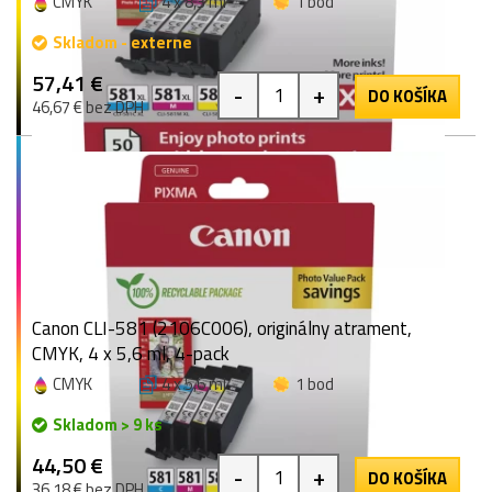
CMYK
4 x 8,3 ml
1 bod
Skladom - externe
57,41 €
-
+
DO KOŠÍKA
46,67 € bez DPH
Canon CLI-581 (2106C006), originálny atrament,
CMYK, 4 x 5,6 ml, 4-pack
CMYK
4 x 5,6 ml
1 bod
Skladom > 9 ks
44,50 €
-
+
DO KOŠÍKA
36,18 € bez DPH