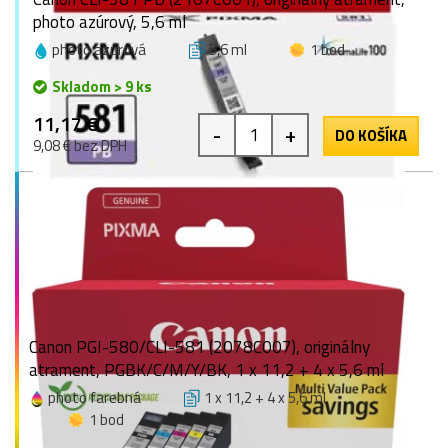
photo azúrový, 5,6 ml
photo azúrová
5,6 ml
1 bod
Skladom > 9 ks
11,17 €
-
+
DO KOŠÍKA
9,08 € bez DPH
Canon PGI-580/CLI-581 (2078C007), originálny
atrament, PGBK/C/M/Y/BK, 1 x 11,2 + 4 x 5,6 ml
photo farebná
1 x 11,2 + 4 x 5,6 ml
1 bod