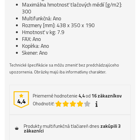
Maximálna hmotnosť tlačových médií [g/m2]:
300
Multifunkčná: Ano
Rozmery [mm]: 438 x 350 x 190
Hmotnosť v kg: 7.9
FAX: Ano
Kopírka: Ano
Skener: Ano
Technické špecifikácie sa môžu zmeniť bez predchádzajúceho
upozornenia. Obrázky majú iba informatívny charakter.
Priemerné hodnotenie
4,4
od
16
zákazníkov
4,4
Ohodnotiť:
Produkty multifunkčná tlačiareň dnes
zakúpili 3
zákazníci