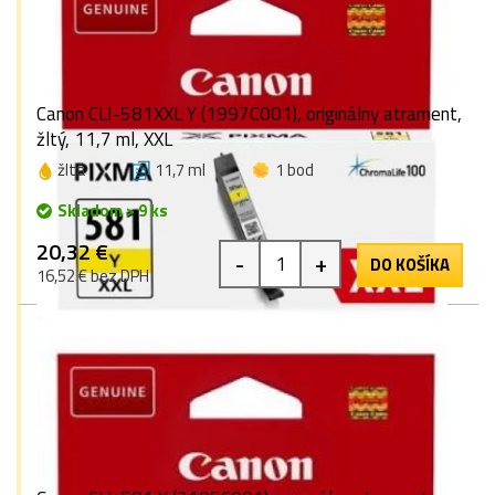
Canon CLI-581XXL Y (1997C001), originálny atrament,
žltý, 11,7 ml, XXL
žltá
11,7 ml
1 bod
Skladom > 9 ks
20,32 €
-
+
DO KOŠÍKA
16,52 € bez DPH