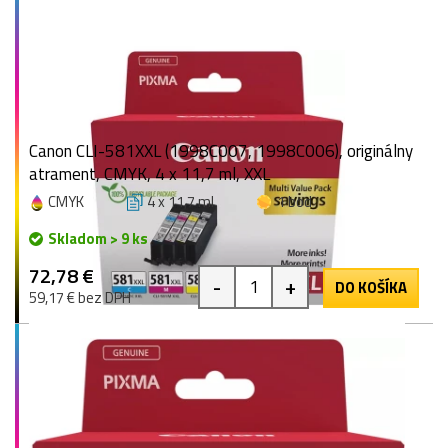
Canon CLI-581XXL (1998C007, 1998C006), originálny
atrament, CMYK, 4 x 11,7 ml, XXL
CMYK
4 x 11,7 ml
1 bod
Skladom > 9 ks
72,78 €
-
+
DO KOŠÍKA
59,17 € bez DPH