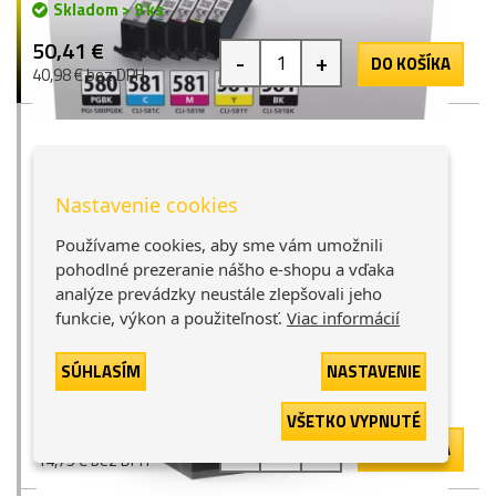
Skladom > 9 ks
50,41 €
-
+
DO KOŠÍKA
40,98 € bez DPH
Nastavenie cookies
Používame cookies, aby sme vám umožnili
pohodlné prezeranie nášho e-shopu a vďaka
analýze prevádzky neustále zlepšovali jeho
Canon PGI-580XXL PGBK (1970C001), TOREX®
funkcie, výkon a použiteľnosť.
Viac informácií
atrament, čierny, 25,7ml, XXL
čierna
25,7ml
29 bodov
SÚHLASÍM
NASTAVENIE
Skladom > 9 ks
VŠETKO VYPNUTÉ
18,15 €
-
+
DO KOŠÍKA
14,75 € bez DPH