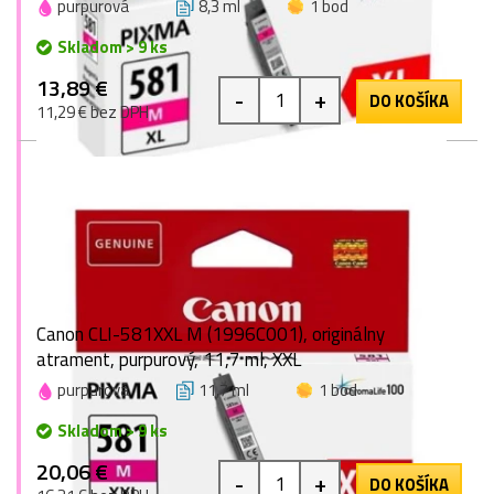
purpurová
8,3 ml
1 bod
Skladom > 9 ks
13,89 €
-
+
DO KOŠÍKA
11,29 € bez DPH
Canon CLI-581XXL M (1996C001), originálny
atrament, purpurový, 11,7 ml, XXL
purpurová
11,7 ml
1 bod
Skladom > 9 ks
20,06 €
-
+
DO KOŠÍKA