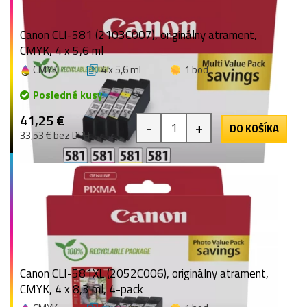
Canon CLI-581 (2103C007), originálny atrament,
CMYK, 4 x 5,6 ml
CMYK
4 x 5,6 ml
1 bod
Posledné kusy
41,25 €
-
+
DO KOŠÍKA
33,53 € bez DPH
Canon CLI-581XL (2052C006), originálny atrament,
CMYK, 4 x 8,3 ml, 4-pack