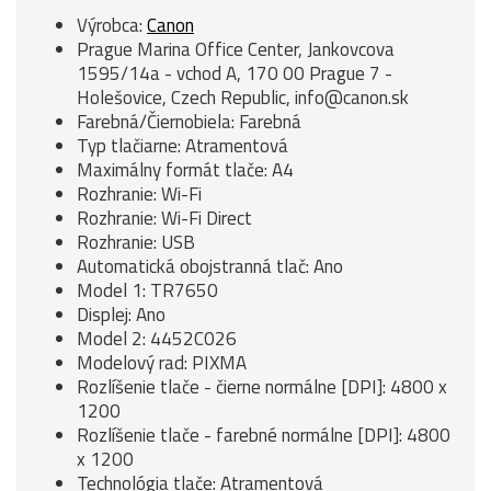
Výrobca:
Canon
Prague Marina Office Center, Jankovcova
1595/14a - vchod A, 170 00 Prague 7 -
Holešovice, Czech Republic, info@canon.sk
Farebná/Čiernobiela: Farebná
Typ tlačiarne: Atramentová
Maximálny formát tlače: A4
Rozhranie: Wi-Fi
Rozhranie: Wi-Fi Direct
Rozhranie: USB
Automatická obojstranná tlač: Ano
Model 1: TR7650
Displej: Ano
Model 2: 4452C026
Modelový rad: PIXMA
Rozlíšenie tlače - čierne normálne [DPI]: 4800 x
1200
Rozlíšenie tlače - farebné normálne [DPI]: 4800
x 1200
Technológia tlače: Atramentová