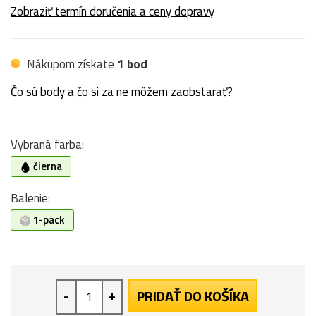
Zobraziť termín doručenia a ceny dopravy
Nákupom získate
1 bod
Čo sú body a čo si za ne môžem zaobstarať?
Vybraná farba:
čierna
Balenie:
1-pack
-
+
PRIDAŤ DO KOŠÍKA