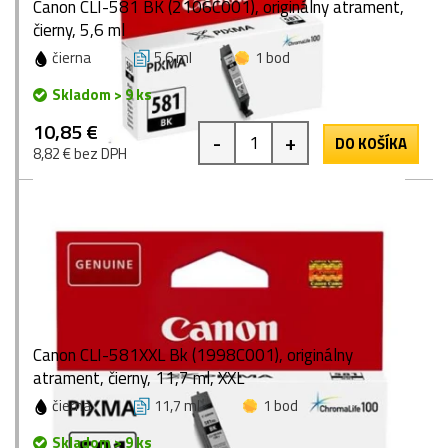
Canon CLI-581 BK (2106C001), originálny atrament,
čierny, 5,6 ml
čierna
5,6 ml
1 bod
Skladom > 9 ks
10,85 €
-
+
DO KOŠÍKA
8,82 € bez DPH
Canon CLI-581XXL Bk (1998C001), originálny
atrament, čierny, 11,7 ml, XXL
čierna
11,7 ml
1 bod
Skladom > 9 ks