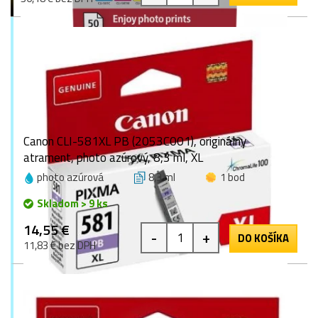
Canon CLI-581XL PB (2053C001), originálny
atrament, photo azúrový, 8,3 ml, XL
photo azúrová
8,3 ml
1 bod
Skladom > 9 ks
14,55 €
-
+
DO KOŠÍKA
11,83 € bez DPH