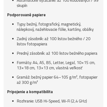
Automatické vytáčanie: až 100 kódovaných / 99
skupín
Podporované papiere
Typy: bežný, fotografický, magnetický,
nálepkový, nažehlovacie fólie, kartóny, obálky
Zadný zásobník: až 100 listov bežného / 20
listov fotopapiera
Predný zásobník: až 100 listov bežného papiera
Formáty: A4, A5, B5, Letter, Legal, 10×15 cm,
13×18 cm, 13×13 cm, vlastná veľkosť
Gramáž: bežný papier 64–105 g/m², fotopapier
až 300 g/m²
Pripojenie a kompatibilita
Rozhranie: USB Hi-Speed, Wi-Fi (2,4 GHz)