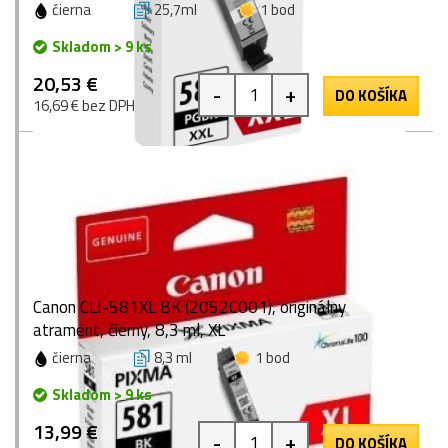
čierna
25,7ml
1 bod
Skladom > 9 ks
20,53 €
-
+
DO KOŠÍKA
16,69 € bez DPH
Canon CLI-581XL BK (2052C001), originálny
atrament, čierny, 8,3 ml, XL
čierna
8,3 ml
1 bod
Skladom > 9 ks
13,99 €
-
+
DO KOŠÍKA