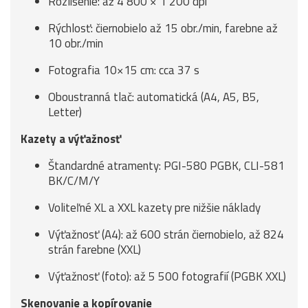
Rozlíšenie: až 4 800 × 1 200 dpi
Rýchlosť: čiernobielo až 15 obr./min, farebne až
10 obr./min
Fotografia 10×15 cm: cca 37 s
Oboustranná tlač: automatická (A4, A5, B5,
Letter)
Kazety a výťažnosť
Štandardné atramenty: PGI-580 PGBK, CLI-581
BK/C/M/Y
Voliteľné XL a XXL kazety pre nižšie náklady
Výťažnosť (A4): až 600 strán čiernobielo, až 824
strán farebne (XXL)
Výťažnosť (foto): až 5 500 fotografií (PGBK XXL)
Skenovanie a kopírovanie