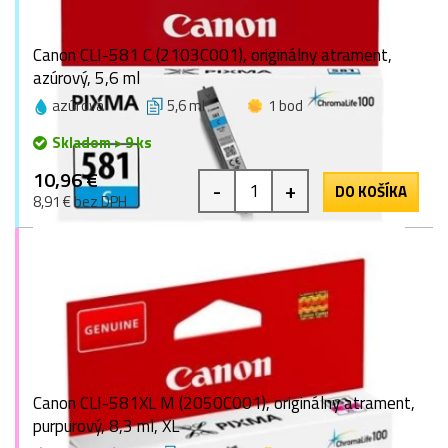
Canon CLI-581 C (2103C001), originálny atrament,
azúrový, 5,6 ml
azúrová
5,6 ml
1 bod
Skladom > 9 ks
10,96 €
-
+
DO KOŠÍKA
8,91 € bez DPH
Canon CLI-581XL M (2050C001), originálny atrament,
purpurový, 8,3 ml, XL