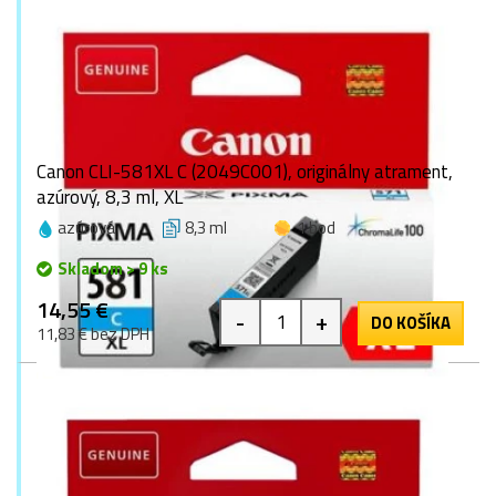
Canon CLI-581XL C (2049C001), originálny atrament,
azúrový, 8,3 ml, XL
azúrová
8,3 ml
1 bod
Skladom > 9 ks
14,55 €
-
+
DO KOŠÍKA
11,83 € bez DPH