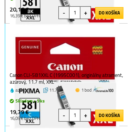
20,16 €
-
+
DO KOŠÍKA
16,39 € bez DPH
Canon CLI-581XXL C (1995C001), originálny atrament,
azúrový, 11.7 ml, XXL
azúrová
11.7 ml
1 bod
Skladom > 9 ks
19,79 €
-
+
DO KOŠÍKA
16,09 € bez DPH