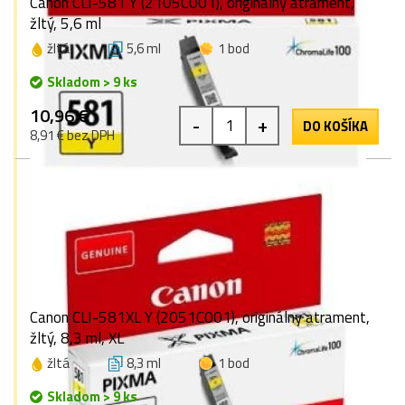
Canon CLI-581 Y (2105C001), originálny atrament,
žltý, 5,6 ml
žltá
5,6 ml
1 bod
Skladom > 9 ks
10,96 €
-
+
DO KOŠÍKA
8,91 € bez DPH
Canon CLI-581XL Y (2051C001), originálny atrament,
žltý, 8,3 ml, XL
žltá
8,3 ml
1 bod
Skladom > 9 ks