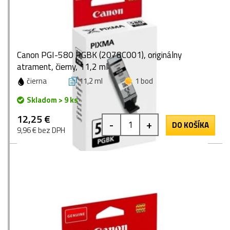
Canon PGI-580 PGBK (2078C001), originálny
atrament, čierny, 11,2 ml
čierna
11,2 ml
1 bod
Skladom > 9 ks
12,25 €
-
+
DO KOŠÍKA
9,96 € bez DPH