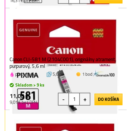
16,31 € bez DPH
Canon CLI-581 M (2104C001), originálny atrament,
purpurový, 5,6 ml
purpurová
5,6 ml
1 bod
Skladom > 9 ks
11,08 €
-
+
DO KOŠÍKA
9,01 € bez DPH