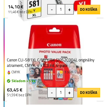
14,10 €
-
+
DO KOŠÍKA
11,46 € bez DPH
Canon CLI-581XL C/M/Y/BK (2052C004), originálny
atrament, CMYK, 4 x 8,3 ml, 4-pack
CMYK
4 x 8,3 ml
1 bod
Skladom > 5 ks
63,45 €
-
+
DO KOŠÍKA
51,59 € bez DPH