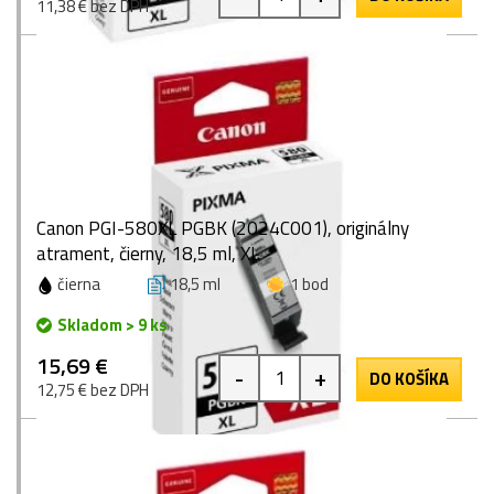
11,38 € bez DPH
Canon PGI-580XL PGBK (2024C001), originálny
atrament, čierny, 18,5 ml, XL
čierna
18,5 ml
1 bod
Skladom > 9 ks
15,69 €
-
+
DO KOŠÍKA
12,75 € bez DPH