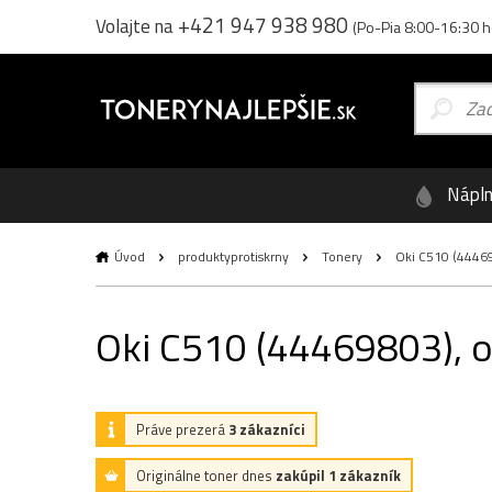
+421 947 938 980
Volajte na
(Po-Pia 8:00-16:30 h
Nápl
Úvod
produktyprotiskrny
Tonery
Oki C510 (444698
Oki C510 (44469803), or
Práve prezerá
3 zákazníci
Originálne toner dnes
zakúpil 1 zákazník