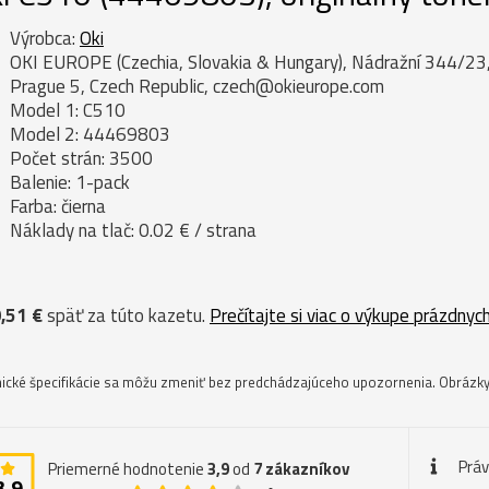
Výrobca:
Oki
OKI EUROPE (Czechia, Slovakia & Hungary), Nádražní 344/23
Prague 5, Czech Republic, czech@okieurope.com
Model 1: C510
Model 2: 44469803
Počet strán: 3500
Balenie: 1-pack
Farba: čierna
Náklady na tlač: 0.02 € / strana
,51 €
späť za túto kazetu.
Prečítajte si viac o výkupe prázdnych
ické špecifikácie sa môžu zmeniť bez predchádzajúceho upozornenia. Obrázky 
Prá
Priemerné hodnotenie
3,9
od
7
zákazníkov
3,9