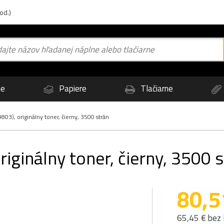
od.)
ne
Papiere
Tlačiarne
03), originálny toner, čierny, 3500 strán
iginálny toner, čierny, 3500 
80,5
65,45 € bez