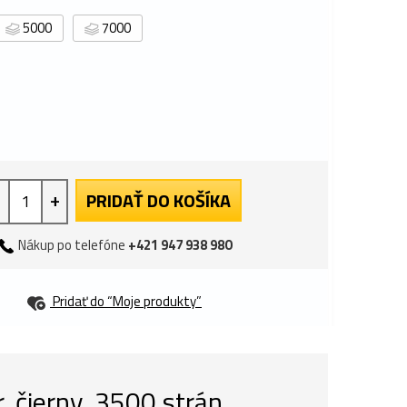
5000
7000
+
PRIDAŤ DO KOŠÍKA
Nákup po telefóne
+421 947 938 980
Pridať do “Moje produkty”
, čierny, 3500 strán