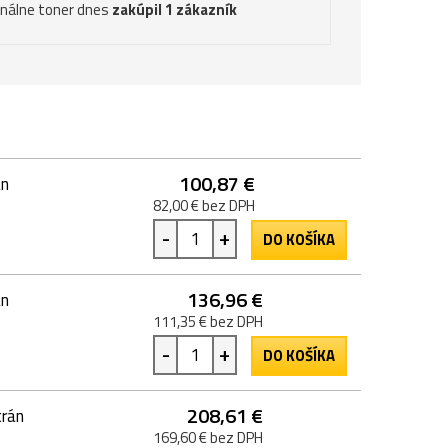
inálne toner dnes
zakúpil 1 zákazník
100,87 €
án
82,00 € bez DPH
-
+
DO KOŠÍKA
136,96 €
án
111,35 € bez DPH
-
+
DO KOŠÍKA
208,61 €
trán
169,60 € bez DPH