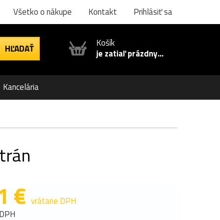
Všetko o nákupe
Kontakt
Prihlásiť sa
Košík
je zatiaľ prázdny...
Kancelária
strán
1 €
vrátane DPH
 DPH