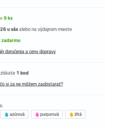
> 9 ks
26 u vás
alebo na výdajnom mieste
é
zadarmo
ín doručenia a ceny dopravy
získate
1 bod
 čo si za ne môžem zaobstarať?
a:
azúrová
purpurová
žltá