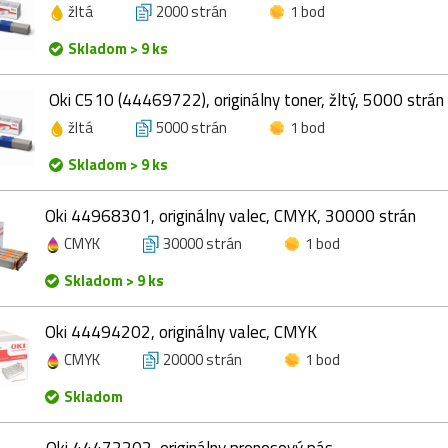
žltá
2000 strán
1 bod
Skladom > 9 ks
Oki C510 (44469722), originálny toner, žltý, 5000 strán
žltá
5000 strán
1 bod
Skladom > 9 ks
Oki 44968301, originálny valec, CMYK, 30000 strán
CMYK
30000 strán
1 bod
Skladom > 9 ks
Oki 44494202, originálny valec, CMYK
CMYK
20000 strán
1 bod
Skladom
Oki 44472202, originálny prenosový pás