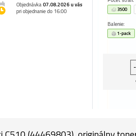
Počet strán:
Objednávka
07.08.2026 u vás
3500
pri objednanie do 16:00
Balenie:
1-pack
-
i C510 (44469803), originálny toner