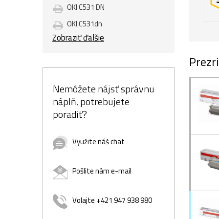
OKI C531 DN
OKI C531dn
Zobraziť ďalšie
Prezri
Nemôžete nájsť správnu
náplň, potrebujete
poradiť?
Využite náš chat
Pošlite nám e-mail
Volajte +421 947 938 980