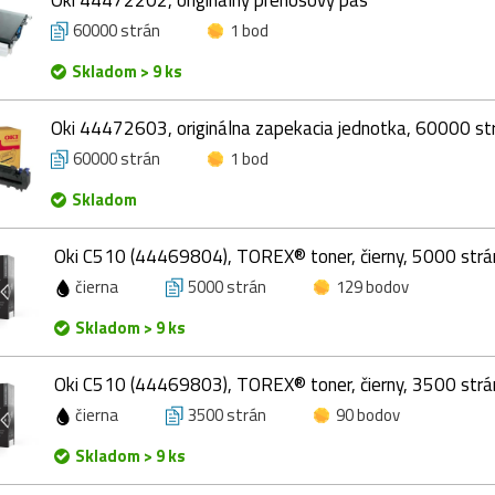
60000 strán
1 bod
Skladom > 9 ks
Oki 44472603, originálna zapekacia jednotka, 60000 st
60000 strán
1 bod
Skladom
Oki C510 (44469804), TOREX® toner, čierny, 5000 strá
čierna
5000 strán
129 bodov
Skladom > 9 ks
Oki C510 (44469803), TOREX® toner, čierny, 3500 strá
čierna
3500 strán
90 bodov
Skladom > 9 ks