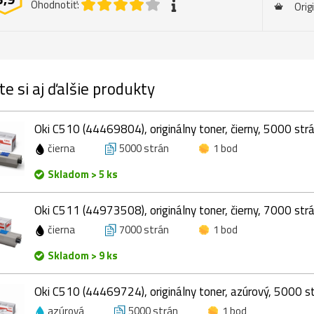
Ohodnotiť:
Orig
te si aj ďalšie produkty
Oki C510 (44469804), originálny toner, čierny, 5000 str
čierna
5000 strán
1 bod
Skladom > 5 ks
Oki C511 (44973508), originálny toner, čierny, 7000 str
čierna
7000 strán
1 bod
Skladom > 9 ks
Oki C510 (44469724), originálny toner, azúrový, 5000 s
azúrová
5000 strán
1 bod