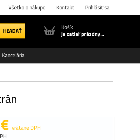
Všetko o nákupe
Kontakt
Prihlásiť sa
Košík
je zatiaľ prázdny...
Kancelária
trán
 €
vrátane DPH
DPH