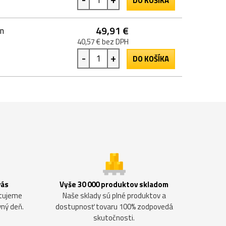
DO KOŠÍKA
49,91 €
án
40,57 € bez DPH
-
+
DO KOŠÍKA
vás
Vyše 30 000 produktov skladom
ntujeme
Naše sklady sú plné produktov a
vný deň.
dostupnosť tovaru 100% zodpovedá
skutočnosti.