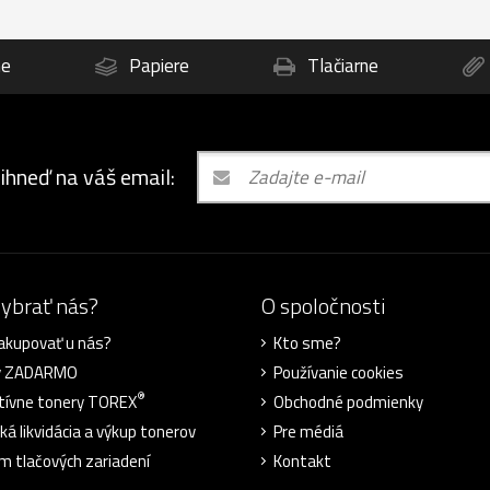
ne
Papiere
Tlačiarne
 ihneď na váš email:
vybrať nás?
O spoločnosti
akupovať u nás?
Kto sme?
y ZADARMO
Používanie cookies
®
tívne tonery TOREX
Obchodné podmienky
ká likvidácia a výkup tonerov
Pre médiá
m tlačových zariadení
Kontakt