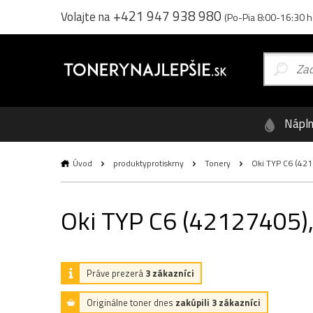
+421 947 938 980
Volajte na
(Po-Pia 8:00-16:30 h
Nápl
Úvod
produktyprotiskrny
Tonery
Oki TYP C6 (42127
Oki TYP C6 (42127405), 
Práve prezerá
3 zákazníci
Originálne toner dnes
zakúpili 3 zákazníci