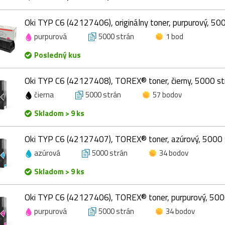
Oki TYP C6 (42127406), originálny toner, purpurový, 50
purpurová
5000 strán
1 bod
Posledný kus
Oki TYP C6 (42127408), TOREX® toner, čierny, 5000 st
čierna
5000 strán
57 bodov
Skladom > 9 ks
Oki TYP C6 (42127407), TOREX® toner, azúrový, 5000 
azúrová
5000 strán
34 bodov
Skladom > 9 ks
Oki TYP C6 (42127406), TOREX® toner, purpurový, 500
purpurová
5000 strán
34 bodov