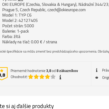
OKI EUROPE (Czechia, Slovakia & Hungary), Nádražní 344/23
Prague 5, Czech Republic, czech@okieurope.com
Model 1: TYP C6
Model 2: 42127405
Počet strán: 5000
Balenie: 1-pack
Farba: žltá
Náklady na tlač: 0.00 € / strana
ické špecifikácie sa môžu zmeniť bez predchádzajúceho upozornenia. Obrázky 
Prá
Priemerné hodnotenie
3,8
od
8
zákazníkov
3,8
Ohodnotiť:
Orig
te si aj ďalšie produkty