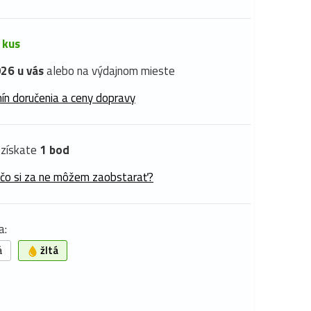
 kus
26 u vás
alebo na výdajnom mieste
ín doručenia a ceny dopravy
získate
1 bod
 čo si za ne môžem zaobstarať?
a:
á
žltá