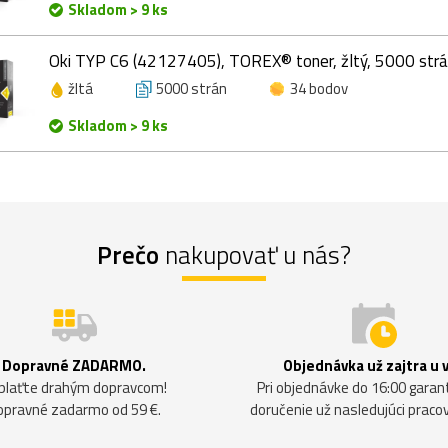
Skladom > 9 ks
Oki TYP C6 (42127405), TOREX® toner, žltý, 5000 str
žltá
5000 strán
34 bodov
Skladom > 9 ks
Prečo
nakupovať u nás?
Dopravné ZADARMO.
Objednávka už zajtra u 
plaťte drahým dopravcom!
Pri objednávke do 16:00 gara
opravné zadarmo od 59 €.
doručenie už nasledujúci praco