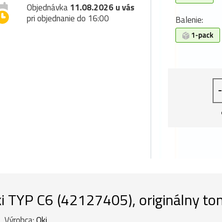
Objednávka
11.08.2026 u vás
pri objednanie do 16:00
Balenie:
1-pack
-
i TYP C6 (42127405), originálny ton
Výrobca:
Oki