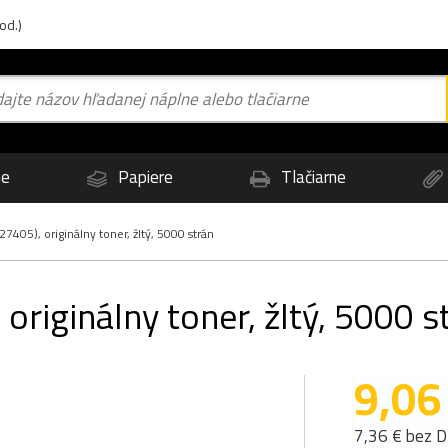
od.)
ne
Papiere
Tlačiarne
405), originálny toner, žltý, 5000 strán
originálny toner, žltý, 5000 s
9,06
7,36 € bez 