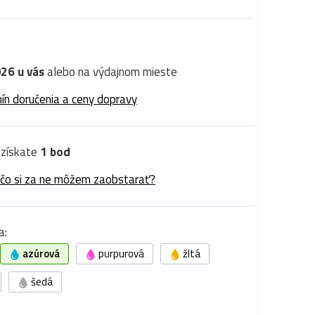
26 u vás
alebo na výdajnom mieste
ín doručenia a ceny dopravy
získate
1 bod
 čo si za ne môžem zaobstarať?
a:
azúrová
purpurová
žltá
šedá