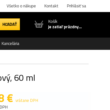
Všetko o nákupe
Kontakt
Prihlásiť sa
Košík
je zatiaľ prázdny...
Kancelária
ový, 60 ml
8 €
vrátane DPH
 DPH