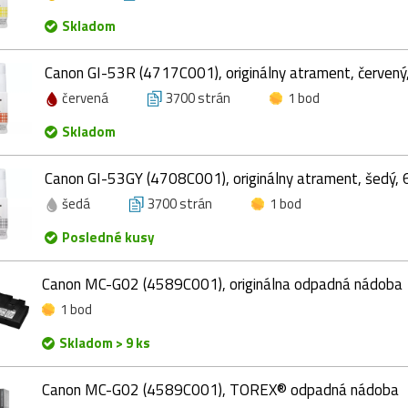
Skladom
Canon GI-53R (4717C001), originálny atrament, červený
červená
3700 strán
1 bod
Skladom
Canon GI-53GY (4708C001), originálny atrament, šedý, 
šedá
3700 strán
1 bod
Posledné kusy
Canon MC-G02 (4589C001), originálna odpadná nádoba
1 bod
Skladom > 9 ks
Canon MC-G02 (4589C001), TOREX® odpadná nádoba