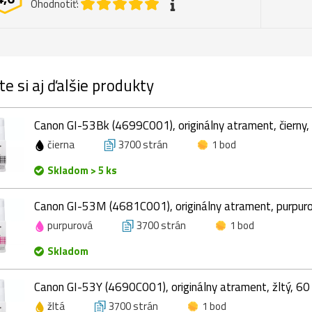
Ohodnotiť:
te si aj ďalšie produkty
Canon GI-53Bk (4699C001), originálny atrament, čierny,
čierna
3700 strán
1 bod
Skladom > 5 ks
Canon GI-53M (4681C001), originálny atrament, purpuro
purpurová
3700 strán
1 bod
Skladom
Canon GI-53Y (4690C001), originálny atrament, žltý, 60
žltá
3700 strán
1 bod