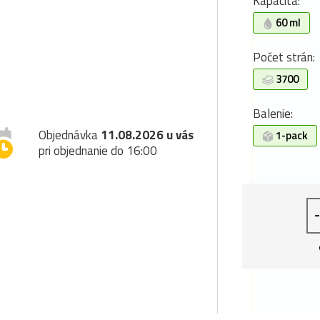
Kapacita:
60 ml
Počet strán:
3700
Balenie:
Objednávka
11.08.2026 u vás
1-pack
pri objednanie do 16:00
-