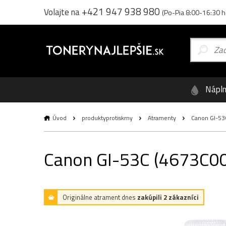
+421 947 938 980
Volajte na
(Po-Pia 8:00-16:30 h
Nápl
Úvod
produktyprotiskrny
Atramenty
Canon GI-53C
Canon GI-53C (4673C001
Originálne atrament dnes
zakúpili 2 zákazníci