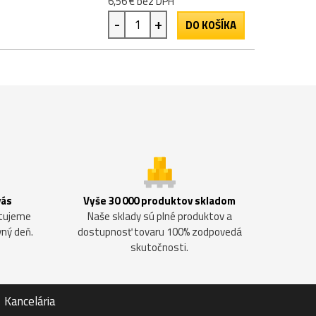
6,56 € bez DPH
-
+
DO KOŠÍKA
vás
Vyše 30 000 produktov skladom
ntujeme
Naše sklady sú plné produktov a
vný deň.
dostupnosť tovaru 100% zodpovedá
skutočnosti.
Kancelária