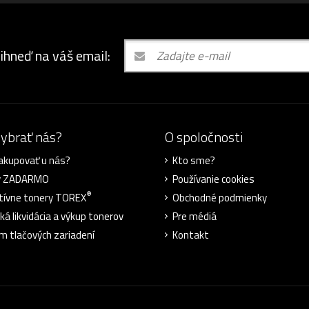
 ihneď na váš email:
vybrať nás?
O spoločnosti
akupovať u nás?
Kto sme?
y ZADARMO
Používanie cookies
®
tívne tonery TOREX
Obchodné podmienky
ká likvidácia a výkup tonerov
Pre médiá
m tlačových zariadení
Kontakt