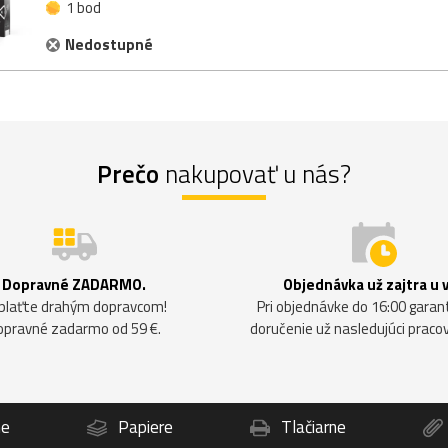
1 bod
Nedostupné
Prečo
nakupovať u nás?
Dopravné ZADARMO.
Objednávka už zajtra u 
plaťte drahým dopravcom!
Pri objednávke do 16:00 gara
opravné zadarmo od 59 €.
doručenie už nasledujúci praco
ne
Papiere
Tlačiarne