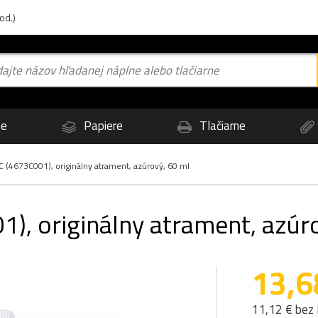
od.)
ne
Papiere
Tlačiarne
 (4673C001), originálny atrament, azúrový, 60 ml
), originálny atrament, azúr
13,6
11,12 € bez