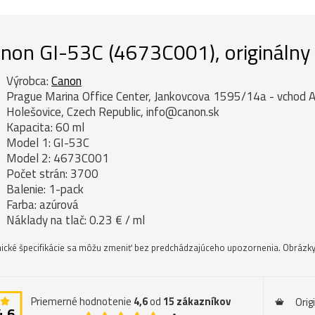
non GI-53C (4673C001), originálny 
Výrobca:
Canon
Prague Marina Office Center, Jankovcova 1595/14a - vchod A
Holešovice, Czech Republic, info@canon.sk
Kapacita: 60 ml
Model 1: GI-53C
Model 2: 4673C001
Počet strán: 3700
Balenie: 1-pack
Farba: azúrová
Náklady na tlač: 0.23 € / ml
ické špecifikácie sa môžu zmeniť bez predchádzajúceho upozornenia. Obrázky 
Priemerné hodnotenie
4,6
od
15
zákazníkov
Orig
4,6