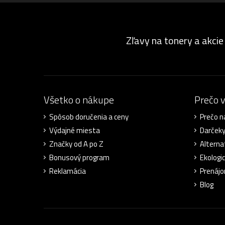
Zľavy na tonery a akcie
Všetko o nákupe
Prečo 
Spôsob doručenia a ceny
Prečo n
Výdajné miesta
Darček
Značky od A po Z
Alterna
Bonusový program
Ekologic
Reklamácia
Prenájo
Blog