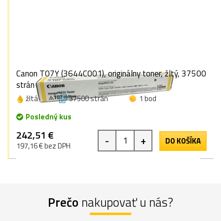
Canon T07Y (3644C001), originálny toner, žltý, 37500
strán
žltá
37500 strán
1 bod
Posledný kus
242,51 €
-
+
DO KOŠÍKA
197,16 € bez DPH
Prečo
nakupovať u nás?