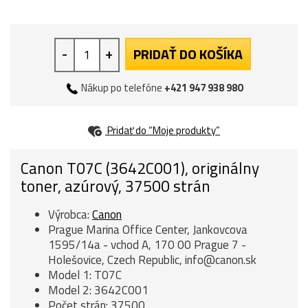
-
+
PRIDAŤ DO KOŠÍKA
Nákup po telefóne
+421 947 938 980
Pridať do “Moje produkty”
Canon T07C (3642C001), originálny
toner, azúrový, 37500 strán
Výrobca:
Canon
Prague Marina Office Center, Jankovcova
1595/14a - vchod A, 170 00 Prague 7 -
Holešovice, Czech Republic, info@canon.sk
Model 1: T07C
Model 2: 3642C001
Počet strán: 37500