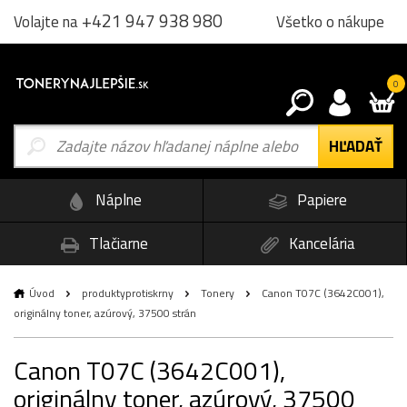
+421 947 938 980
Všetko o nákupe
Volajte na
0
Náplne
Papiere
Tlačiarne
Kancelária
Úvod
produktyprotiskrny
Tonery
Canon T07C (3642C001),
originálny toner, azúrový, 37500 strán
Canon T07C (3642C001),
originálny toner, azúrový, 37500