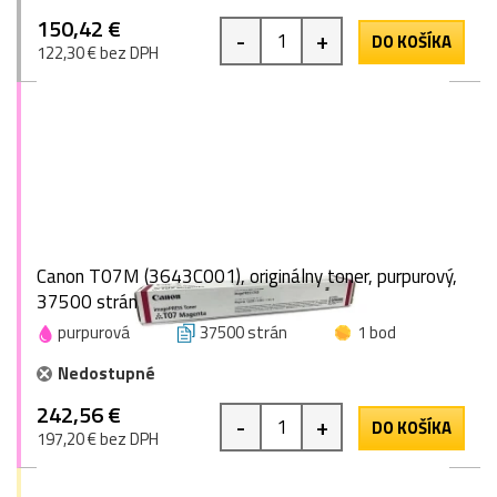
150,42 €
-
+
DO KOŠÍKA
122,30 € bez DPH
Canon T07M (3643C001), originálny toner, purpurový,
37500 strán
purpurová
37500 strán
1 bod
Nedostupné
242,56 €
-
+
DO KOŠÍKA
197,20 € bez DPH