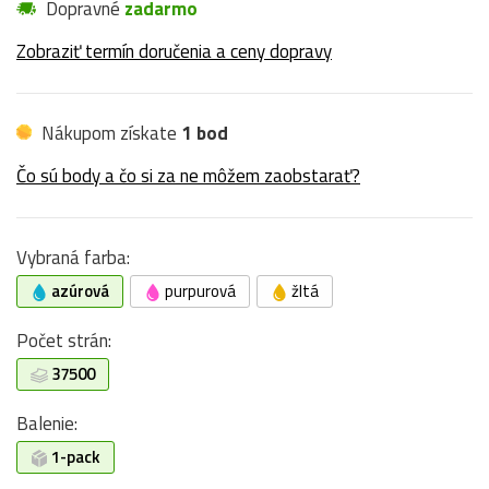
Dopravné
zadarmo
Zobraziť termín doručenia a ceny dopravy
Nákupom získate
1 bod
Čo sú body a čo si za ne môžem zaobstarať?
Vybraná farba:
azúrová
purpurová
žltá
Počet strán:
37500
Balenie:
1-pack