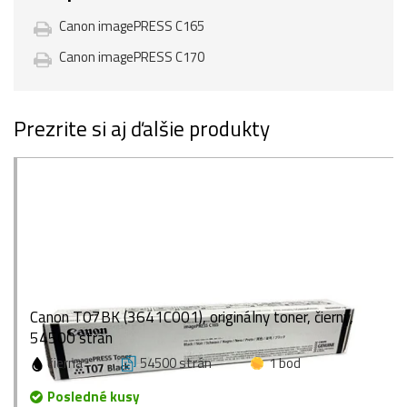
Canon imagePRESS C165
Canon imagePRESS C170
Prezrite si aj ďalšie produkty
Canon T07BK (3641C001), originálny toner, čierny,
54500 strán
čierna
54500 strán
1 bod
Posledné kusy