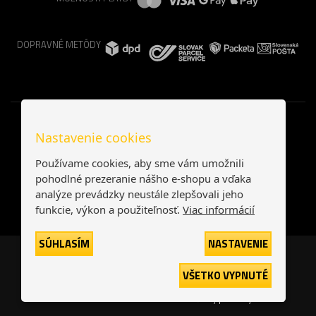
DOPRAVNÉ METÓDY
Nastavenie cookies
Používame cookies, aby sme vám umožnili
pohodlné prezeranie nášho e-shopu a vďaka
analýze prevádzky neustále zlepšovali jeho
funkcie, výkon a použiteľnosť.
Viac informácií
SÚHLASÍM
NASTAVENIE
Česká republika
Slovensko
VŠETKO VYPNUTÉ
© 2026
interNETmania SK s.r.o.
Všetky práva vyhradené
-
-