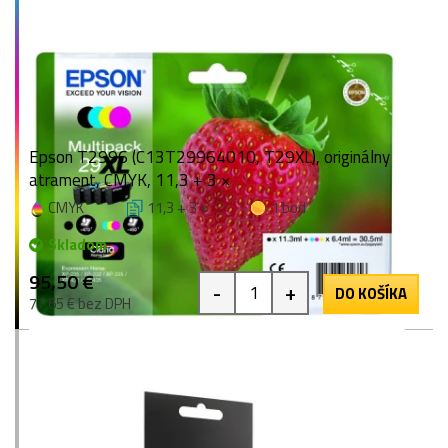
Epson T2996 (C13T29964010, T29XL), originálny
atrament, CMYK, 11,3 + 3 ×
CMYK
11,3 + 3 ×
1 bod
Skladom
95,50 €
-
+
DO KOŠÍKA
77,65 € bez DPH