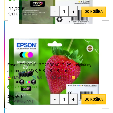
11,22 €
-
+
DO KOŠÍKA
9,13 € bez DPH
Epson T2986 (C13T29864012, 29), originálny
atrament, CMYK, 5,3 + 3 × 3,2 ml
CMYK
5,3 + 3 × 3,2 ml
1 bod
Skladom > 9 ks
49,55 €
-
+
DO KOŠÍKA
40,29 € bez DPH