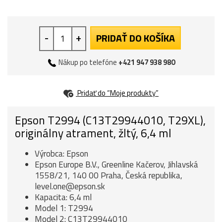
-
+
PRIDAŤ DO KOŠÍKA
Nákup po telefóne
+421 947 938 980
Pridať do “Moje produkty”
Epson T2994 (C13T29944010, T29XL),
originálny atrament, žltý, 6,4 ml
Výrobca: Epson
Epson Europe B.V., Greenline Kačerov, Jihlavská
1558/21, 140 00 Praha, Česká republika,
level.one@epson.sk
Kapacita: 6,4 ml
Model 1: T2994
Model 2: C13T29944010