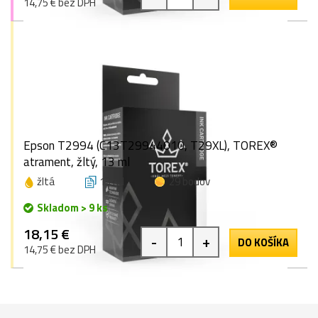
14,75 € bez DPH
Epson T2994 (C13T29944010, T29XL), TOREX®
atrament, žltý, 13 ml
žltá
13 ml
29 bodov
Skladom > 9 ks
18,15 €
-
+
DO KOŠÍKA
14,75 € bez DPH