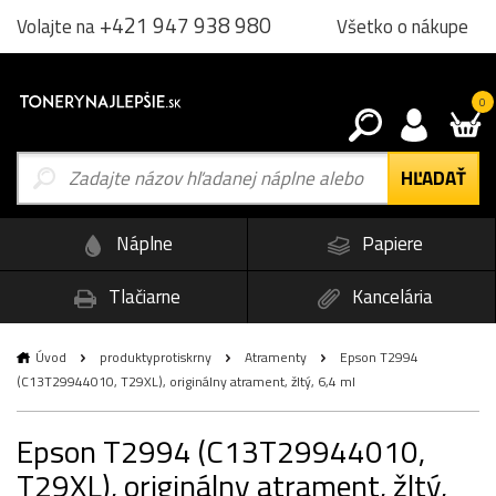
+421 947 938 980
Všetko o nákupe
Volajte na
0
Náplne
Papiere
Tlačiarne
Kancelária
Úvod
produktyprotiskrny
Atramenty
Epson T2994
(C13T29944010, T29XL), originálny atrament, žltý, 6,4 ml
Epson T2994 (C13T29944010,
T29XL), originálny atrament, žltý,