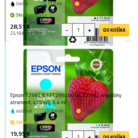
čierna
11,3 ml
1 bod
Skladom > 9 ks
28,51 €
-
+
DO KOŠÍKA
23,18 € bez DPH
Epson T2992 (C13T29924010, T29XL), originálny
atrament, azúrový, 6,4 ml
azúrová
6,4 ml
1 bod
Skladom - externe
19,95 €
-
+
DO KOŠÍKA