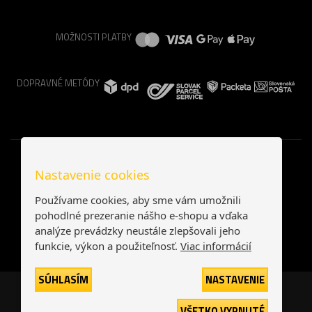
MOŽNOSTI PLATBY
DOPRAVNÉ METÓDY
Nastavenie cookies
Používame cookies, aby sme vám umožnili
pohodlné prezeranie nášho e-shopu a vďaka
analýze prevádzky neustále zlepšovali jeho
funkcie, výkon a použiteľnosť.
Viac informácií
SÚHLASÍM
NASTAVENIE
Česká republika
Slovensko
VŠETKO VYPNUTÉ