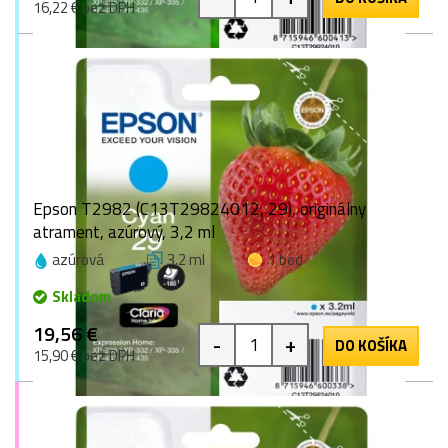
16,22 € bez DPH
Epson T2982 (C13T29824012, 29), originálny
atrament, azúrový, 3,2 ml
azúrová
3,2 ml
1 bod
Skladom
19,56 €
-
+
DO KOŠÍKA
15,90 € bez DPH