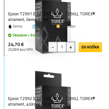
Epson T2991 (C13T29914010, T29XL), TOREX®
atrament, čierny, 17 ml
čierna
17 ml
43 bodov
Skladom > 9 ks
24,70 €
-
+
DO KOŠÍKA
20,08 € bez DPH
Epson T2992 (C13T29924010, T29XL), TOREX®
atrament, azúrový, 13 ml