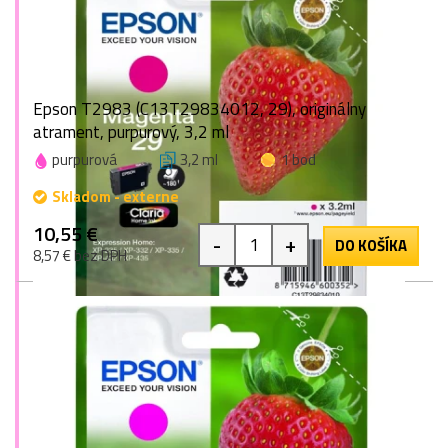
Epson T2983 (C13T29834012, 29), originálny
atrament, purpurový, 3,2 ml
purpurová
3,2 ml
1 bod
Skladom - externe
10,55 €
-
+
DO KOŠÍKA
8,57 € bez DPH