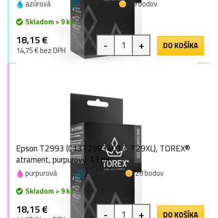
azúrová
13 ml
29 bodov
Skladom > 9 ks
18,15 €
-
+
DO KOŠÍKA
14,75 € bez DPH
Epson T2993 (C13T29934010, T29XL), TOREX®
atrament, purpurový, 13 ml
purpurová
13 ml
28 bodov
Skladom > 9 ks
18,15 €
-
+
DO KOŠÍKA