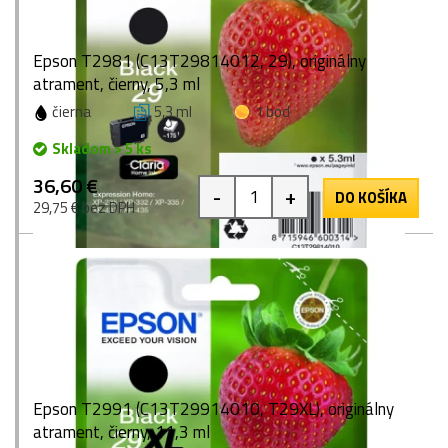
Epson T2981 (C13T29814012, 29), originálny
atrament, čierny, 5,3 ml
čierna
5,3 ml
1 bod
Skladom > 5 ks
36,60 €
-
+
DO KOŠÍKA
29,75 € bez DPH
Epson T2991 (C13T29914010, T29XL), originálny
atrament, čierny, 11,3 ml