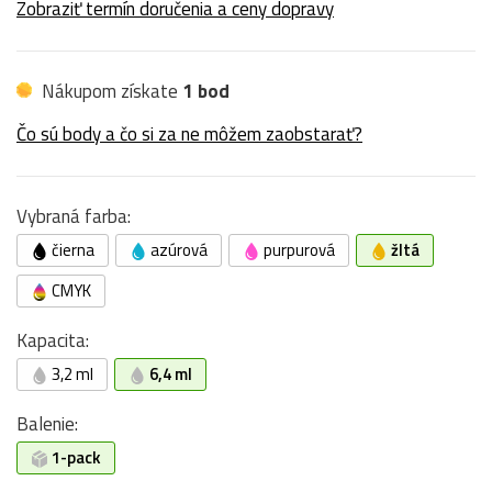
Zobraziť termín doručenia a ceny dopravy
Nákupom získate
1 bod
Čo sú body a čo si za ne môžem zaobstarať?
Vybraná farba:
čierna
azúrová
purpurová
žltá
CMYK
Kapacita:
3,2 ml
6,4 ml
Balenie:
1-pack