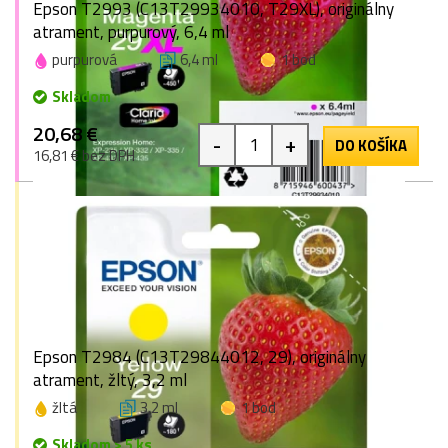
Epson T2993 (C13T29934010, T29XL), originálny
atrament, purpurový, 6,4 ml
purpurová
6,4 ml
1 bod
Skladom
20,68 €
-
+
DO KOŠÍKA
16,81 € bez DPH
Epson T2984 (C13T29844012, 29), originálny
atrament, žltý, 3,2 ml
žltá
3,2 ml
1 bod
Skladom > 5 ks