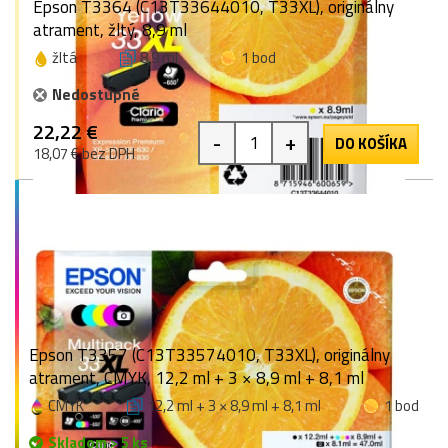
Epson T3364 (C13T33644010, T33XL), originálny
atrament, žltý, 8,9 ml
žltá
8,9 ml
1 bod
Nedostupné
22,22 €
-
+
DO KOŠÍKA
18,07 € bez DPH
Epson T3357 (C13T33574010, T33XL), originálny
atrament, CMYK, 12,2 ml + 3 × 8,9 ml + 8,1 ml
CMYK
12,2 ml + 3 × 8,9 ml + 8,1 ml
1 bod
Skladom > 5 ks