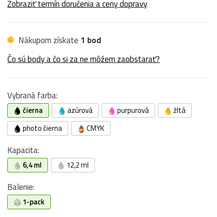
Zobraziť termín doručenia a ceny dopravy
Nákupom získate
1 bod
Čo sú body a čo si za ne môžem zaobstarať?
Vybraná farba:
čierna
azúrová
purpurová
žltá
photo čierna
CMYK
Kapacita:
6,4 ml
12,2 ml
Balenie:
1-pack