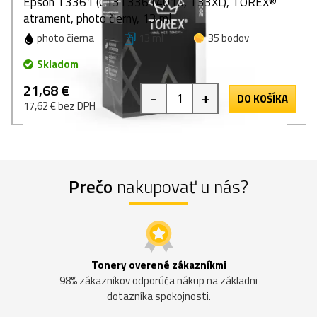
Epson T3361 (C13T33614010, T33XL), TOREX®
atrament, photo čierny, 13 ml
photo čierna
13 ml
35 bodov
Skladom
21,68 €
-
+
DO KOŠÍKA
17,62 € bez DPH
Prečo
nakupovať u nás?
Tonery overené zákazníkmi
98% zákazníkov odporúča nákup na základni
dotazníka spokojnosti.