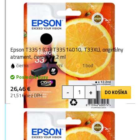
Epson T3351 (C13T33514010, T33XL), originálny
atrament, čierny, 12,2 ml
čierna
12,2 ml
1 bod
Posledné kusy
26,46 €
-
+
DO KOŠÍKA
21,51 € bez DPH