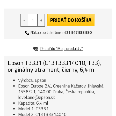
-
+
PRIDAŤ DO KOŠÍKA
Nákup po telefóne
+421 947 938 980
Pridať do “Moje produkty”
Epson T3331 (C13T33314010, T33),
originálny atrament, čierny, 6,4 ml
Výrobca: Epson
Epson Europe B.V., Greenline Kačerov, Jihlavská
1558/21, 140 00 Praha, Česká republika,
level.one@epson.sk
Kapacita: 6,4 ml
Model 1: T3331
Model 2: C13T33314010