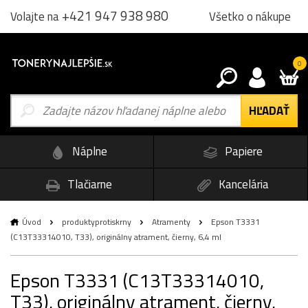
+421 947 938 980
Všetko o nákupe
Volajte na
0
Náplne
Papiere
Tlačiarne
Kancelária
Úvod
produktyprotiskrny
Atramenty
Epson T3331
(C13T33314010, T33), originálny atrament, čierny, 6,4 ml
Epson T3331 (C13T33314010,
T33), originálny atrament, čierny,