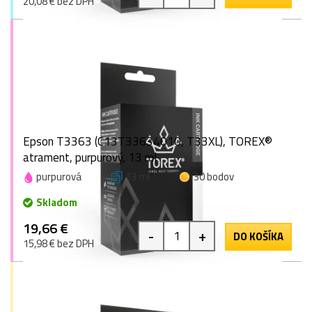
20,08 € bez DPH
Epson T3363 (C13T33634010, T33XL), TOREX®
atrament, purpurový, 13 ml
purpurová
13 ml
30 bodov
Skladom
19,66 €
-
+
DO KOŠÍKA
15,98 € bez DPH