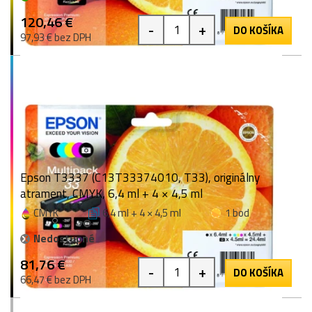
120,46 €
-
+
DO KOŠÍKA
97,93 € bez DPH
Epson T3337 (C13T33374010, T33), originálny
atrament, CMYK, 6,4 ml + 4 × 4,5 ml
CMYK
6,4 ml + 4 × 4,5 ml
1 bod
Nedostupné
81,76 €
-
+
DO KOŠÍKA
66,47 € bez DPH