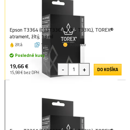
Epson T3364 (C13T33644010, T33XL), TOREX®
atrament, žltý, 13 ml
žltá
13 ml
30 bodov
Posledné kusy
19,66 €
-
+
DO KOŠÍKA
15,98 € bez DPH