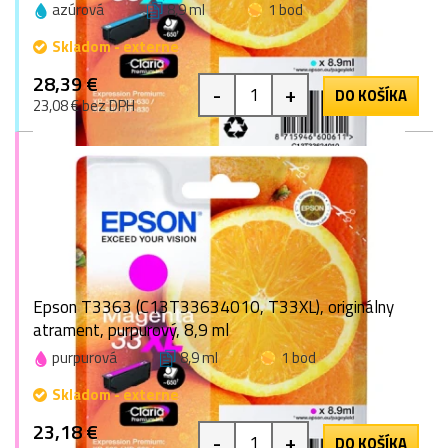
azúrová
8,9 ml
1 bod
Skladom - externe
28,39 €
-
+
DO KOŠÍKA
23,08 € bez DPH
Epson T3363 (C13T33634010, T33XL), originálny
atrament, purpurový, 8,9 ml
purpurová
8,9 ml
1 bod
Skladom - externe
23,18 €
-
+
DO KOŠÍKA