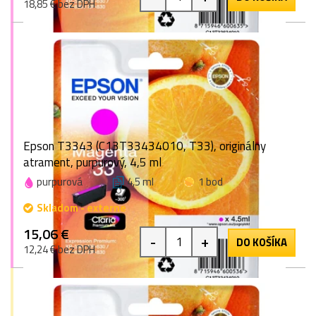
18,85 € bez DPH
Epson T3343 (C13T33434010, T33), originálny
atrament, purpurový, 4,5 ml
purpurová
4,5 ml
1 bod
Skladom - externe
15,06 €
-
+
DO KOŠÍKA
12,24 € bez DPH