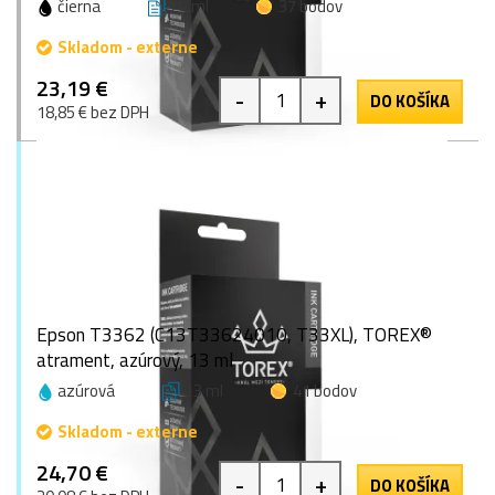
čierna
24 ml
37 bodov
Skladom - externe
23,19 €
-
+
DO KOŠÍKA
18,85 € bez DPH
Epson T3362 (C13T33624010, T33XL), TOREX®
atrament, azúrový, 13 ml
azúrová
13 ml
41 bodov
Skladom - externe
24,70 €
-
+
DO KOŠÍKA