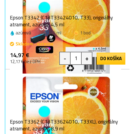
Epson T3342 (C13T33424010, T33), originálny
atrament, azúrový, 4,5 ml
azúrová
4,5 ml
1 bod
Skladom - externe
14,97 €
-
+
DO KOŠÍKA
12,17 € bez DPH
Epson T3362 (C13T33624010, T33XL), originálny
atrament, azúrový, 8,9 ml