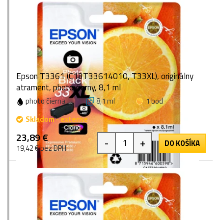
Epson T3361 (C13T33614010, T33XL), originálny
atrament, photo čierny, 8,1 ml
photo čierna
8,1 ml
1 bod
Skladom - externe
23,89 €
-
+
DO KOŠÍKA
19,42 € bez DPH