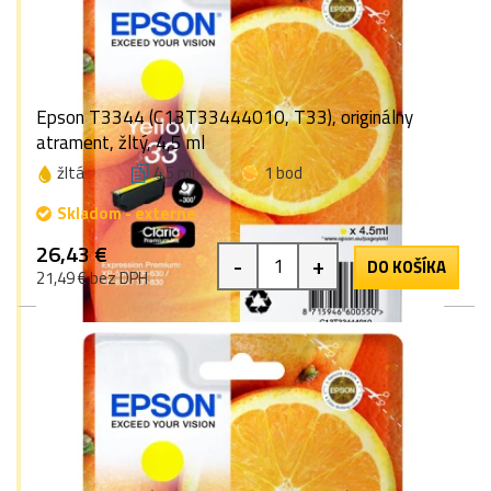
Epson T3344 (C13T33444010, T33), originálny
atrament, žltý, 4,5 ml
žltá
4,5 ml
1 bod
Skladom - externe
26,43 €
-
+
DO KOŠÍKA
21,49 € bez DPH