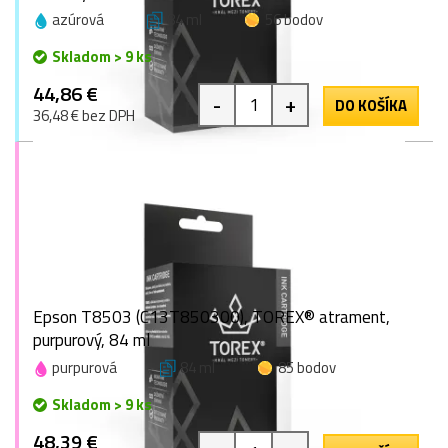
azúrová
84 ml
56 bodov
Skladom > 9 ks
44,86 €
-
+
DO KOŠÍKA
36,48 € bez DPH
Epson T8503 (C13T850300), TOREX® atrament,
purpurový, 84 ml
purpurová
84 ml
85 bodov
Skladom > 9 ks
48,39 €