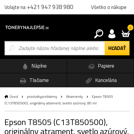
+421 947 938 980
Všetko o nákupe
Volajte na
0
Náplne
Papiere
Tlačiarne
Kancelária
Úvod
produktyprotiskrny
Atramenty
Epson T8505
(C13T850500), originálny atrament, svetlo azúrový, 80 ml
Epson T8505 (C13T850500),
originálny atrament, svetlo azúrový,