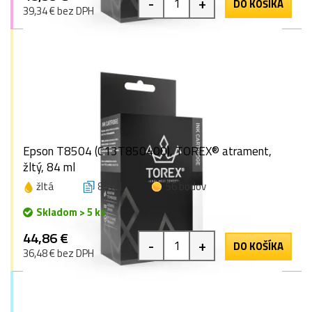
-
+
DO KOŠÍKA
39,34 € bez DPH
Epson T8504 (C13T850400), TOREX® atrament,
žltý, 84 ml
žltá
84 ml
56 bodov
Skladom > 5 ks
44,86 €
-
+
DO KOŠÍKA
36,48 € bez DPH