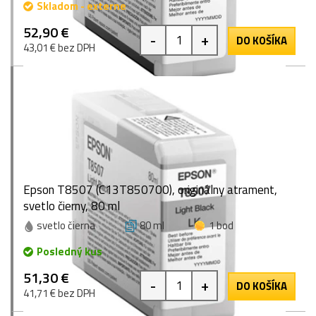
Skladom - externe
52,90 €
-
+
DO KOŠÍKA
43,01 € bez DPH
Epson T8507 (C13T850700), originálny atrament,
svetlo čierny, 80 ml
svetlo čierna
80 ml
1 bod
Posledný kus
51,30 €
-
+
DO KOŠÍKA
41,71 € bez DPH