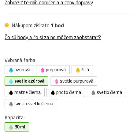
Zobraziť termín doručenia a ceny dopravy
Nákupom získate
1 bod
Čo sú body a čo si za ne môžem zaobstarať?
Vybraná farba:
azúrová
purpurová
žltá
svetlo azúrová
svetlo purpurová
matne čierna
photo čierna
svetlo čierna
svetlo svetlo čierna
Kapacita:
80 ml