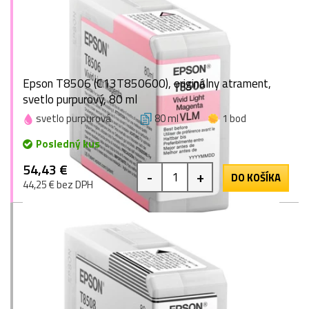
Epson T8506 (C13T850600), originálny atrament,
svetlo purpurový, 80 ml
svetlo purpurová
80 ml
1 bod
Posledný kus
54,43 €
-
+
DO KOŠÍKA
44,25 € bez DPH