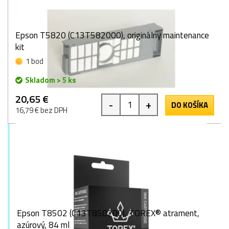
Epson T5820 (C13T582000), originálny maintenance
kit
1 bod
Skladom > 5 ks
20,65 €
-
+
DO KOŠÍKA
16,79 € bez DPH
Epson T8502 (C13T850200), TOREX® atrament,
azúrový, 84 ml