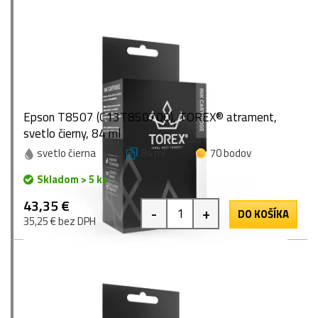
Epson T8507 (C13T850700), TOREX® atrament,
svetlo čierny, 84 ml
svetlo čierna
84 ml
70 bodov
Skladom > 5 ks
43,35 €
-
+
DO KOŠÍKA
35,25 € bez DPH