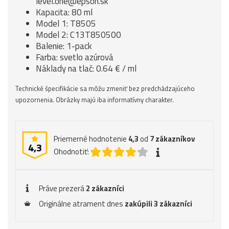
level.one@epson.sk
Kapacita: 80 ml
Model 1: T8505
Model 2: C13T850500
Balenie: 1-pack
Farba: svetlo azúrová
Náklady na tlač: 0.64 € / ml
Technické špecifikácie sa môžu zmeniť bez predchádzajúceho
upozornenia. Obrázky majú iba informatívny charakter.
Priemerné hodnotenie
4,3
od
7
zákazníkov
4,3
Ohodnotiť:
Práve prezerá
2 zákazníci
Originálne atrament dnes
zakúpili 3 zákazníci