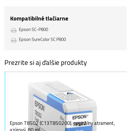
Kompatibilné tlačiarne
Epson SC-P800
Epson SureColor SC P800
Prezrite si aj ďalšie produkty
Epson T8502 (C13T850200), originálny atrament,
azúrový, 80 ml