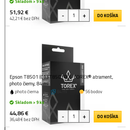
Skladom > 9 ks
51,92 €
-
+
DO KOŠÍKA
42,21 € bez DPH
Epson T8501 (C13T850100), TOREX® atrament,
photo čierny, 84 ml
photo čierna
84 ml
56 bodov
Skladom > 9 ks
44,86 €
-
+
DO KOŠÍKA
36,48 € bez DPH