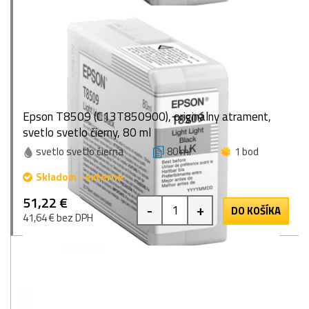
Epson T8509 (C13T850900), originálny atrament,
svetlo svetlo čierny, 80 ml
svetlo svetlo čierna
80 ml
1 bod
Skladom - externe
51,22 €
-
+
DO KOŠÍKA
41,64 € bez DPH