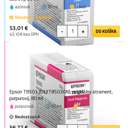
azúrová
80 ml
1 bod
Skladom - externe
53,01 €
-
+
DO KOŠÍKA
43,10 € bez DPH
Epson T8503 (C13T85030N), originálny atrament,
purpurový, 80 ml
purpurová
80 ml
1 bod
Nedostupné
56,77 €