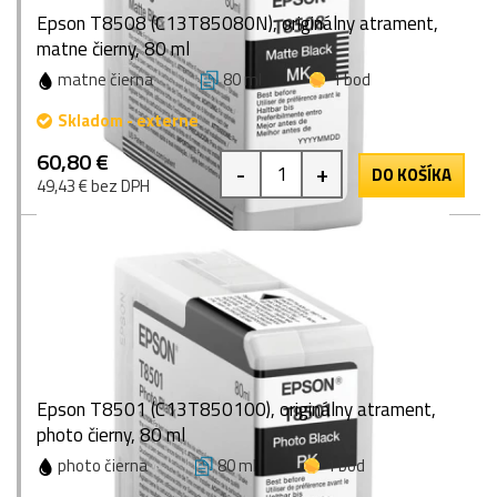
Epson T8508 (C13T85080N), originálny atrament,
matne čierny, 80 ml
matne čierna
80 ml
1 bod
Skladom - externe
60,80 €
-
+
DO KOŠÍKA
49,43 € bez DPH
Epson T8501 (C13T850100), originálny atrament,
photo čierny, 80 ml
photo čierna
80 ml
1 bod