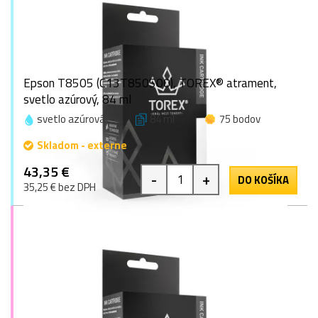
Epson T8505 (C13T850500), TOREX® atrament,
svetlo azúrový, 84 ml
svetlo azúrová
84 ml
75 bodov
Skladom - externe
43,35 €
-
+
DO KOŠÍKA
35,25 € bez DPH