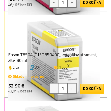
-
+
DO KOŠÍKA
46,16 € bez DPH
Epson T8504 (C13T850400), originálny atrament,
žltý, 80 ml
žltá
80 ml
1 bod
Skladom - externe
52,90 €
-
+
DO KOŠÍKA
43,01 € bez DPH