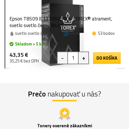
Epson T8509 (C13T850900), TOREX® atrament,
svetlo svetlo čierny, 84 ml
svetlo svetlo čierna
84 ml
53 bodov
Skladom > 5 ks
43,35 €
-
+
DO KOŠÍKA
35,25 € bez DPH
Prečo
nakupovať u nás?
Tonery overené zákazníkmi