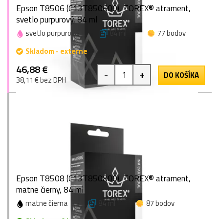
Epson T8506 (C13T850600), TOREX® atrament,
svetlo purpurový, 84 ml
svetlo purpurová
84 ml
77 bodov
Skladom - externe
46,88 €
-
+
DO KOŠÍKA
38,11 € bez DPH
Epson T8508 (C13T850800), TOREX® atrament,
matne čierny, 84 ml
matne čierna
84 ml
87 bodov