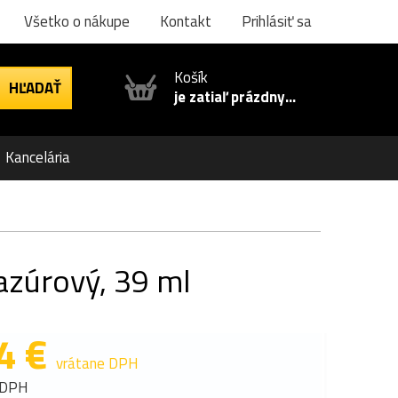
Všetko o nákupe
Kontakt
Prihlásiť sa
Košík
je zatiaľ prázdny...
Kancelária
azúrový, 39 ml
4 €
vrátane DPH
 DPH