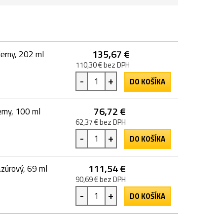
135,67 €
erny, 202 ml
110,30 € bez DPH
-
+
DO KOŠÍKA
76,72 €
rny, 100 ml
62,37 € bez DPH
-
+
DO KOŠÍKA
111,54 €
zúrový, 69 ml
90,69 € bez DPH
-
+
DO KOŠÍKA