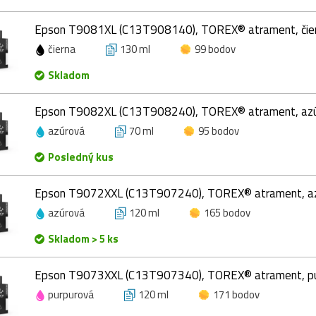
Epson T9081XL (C13T908140), TOREX® atrament, čier
čierna
130 ml
99 bodov
Skladom
Epson T9082XL (C13T908240), TOREX® atrament, azú
azúrová
70 ml
95 bodov
Posledný kus
Epson T9072XXL (C13T907240), TOREX® atrament, az
azúrová
120 ml
165 bodov
Skladom > 5 ks
Epson T9073XXL (C13T907340), TOREX® atrament, pu
purpurová
120 ml
171 bodov