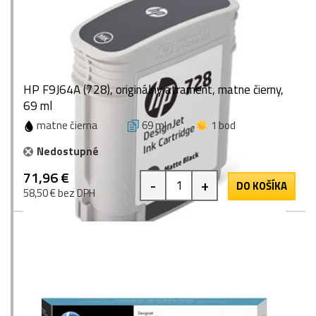
HP F9J64A (728), originálny atrament, matne čierny,
69 ml
matne čierna
69 ml
1 bod
Nedostupné
71,96 €
-
+
DO KOŠÍKA
58,50 € bez DPH