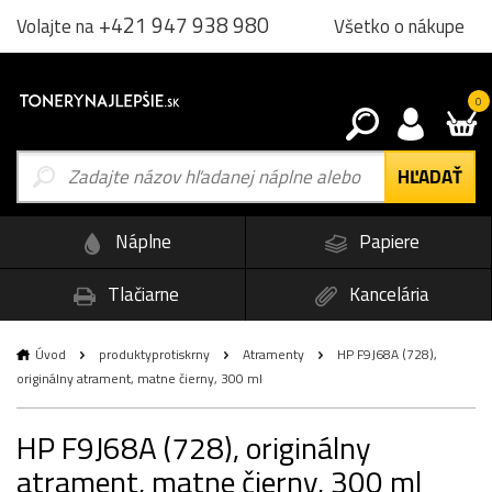
+421 947 938 980
Všetko o nákupe
Volajte na
0
Náplne
Papiere
Tlačiarne
Kancelária
Úvod
produktyprotiskrny
Atramenty
HP F9J68A (728),
originálny atrament, matne čierny, 300 ml
HP F9J68A (728), originálny
atrament, matne čierny, 300 ml