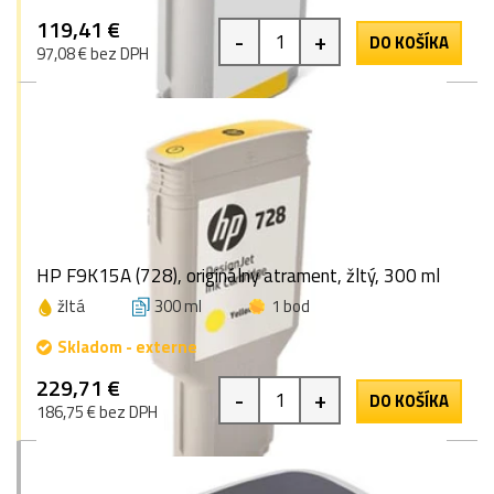
119,41 €
-
+
DO KOŠÍKA
97,08 € bez DPH
HP F9K15A (728), originálny atrament, žltý, 300 ml
žltá
300 ml
1 bod
Skladom - externe
229,71 €
-
+
DO KOŠÍKA
186,75 € bez DPH