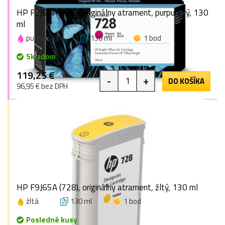
HP F9J66A (728), originálny atrament, purpurový, 130
ml
purpurová
130 ml
1 bod
Skladom
119,25 €
-
+
DO KOŠÍKA
96,95 € bez DPH
HP F9J65A (728), originálny atrament, žltý, 130 ml
žltá
130 ml
1 bod
Posledné kusy