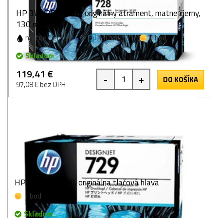
HP 3WX25A (728), originálny atrament, matne čierny,
130 ml
matne čierna
130 ml
1 bod
Skladom
119,41 €
-
+
DO KOŠÍKA
97,08 € bez DPH
HP F9J81A (729), originálna tlačová hlava
1 bod
Skladom