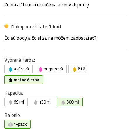
Zobraziť termín doručenia a ceny dopravy
Nákupom získate
1 bod
Čo sú body a čo si za ne môžem zaobstarať?
Vybraná farba:
azúrová
purpurová
žltá
matne čierna
Kapacita:
69 ml
130 ml
300 ml
Balenie:
1-pack