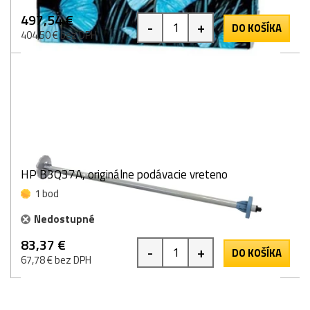
497,54 €
-
+
DO KOŠÍKA
404,50 € bez DPH
HP B3Q37A, originálne podávacie vreteno
1 bod
Nedostupné
83,37 €
-
+
DO KOŠÍKA
67,78 € bez DPH