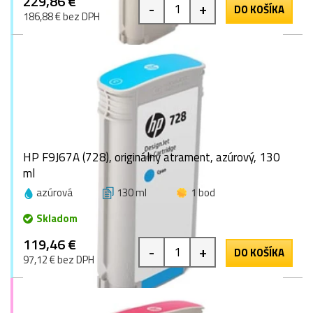
229,86 €
-
+
DO KOŠÍKA
186,88 € bez DPH
HP F9J67A (728), originálny atrament, azúrový, 130
ml
azúrová
130 ml
1 bod
Skladom
119,46 €
-
+
DO KOŠÍKA
97,12 € bez DPH