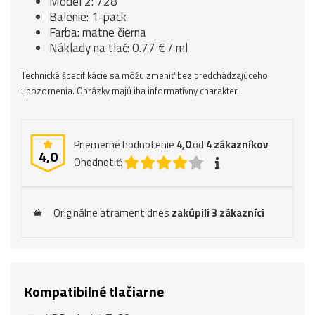
Model 2: 728
Balenie: 1-pack
Farba: matne čierna
Náklady na tlač: 0.77 € / ml
Technické špecifikácie sa môžu zmeniť bez predchádzajúceho
upozornenia. Obrázky majú iba informatívny charakter.
Priemerné hodnotenie
4,0
od
4
zákazníkov
4,0
Ohodnotiť:
Originálne atrament dnes
zakúpili 3 zákazníci
Kompatibilné tlačiarne