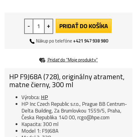
-
+
PRIDAŤ DO KOŠÍKA
Nákup po telefóne
+421 947 938 980
Pridať do “Moje produkty”
HP F9J68A (728), originálny atrament,
matne čierny, 300 ml
Výrobca:
HP
HP Inc Czech Republic s.r.o., Prague BB Centrum-
Delta Building, Za Brumlovkou 1559/5, Praha,
Česka Republika 140 00, rcgo@hpe.com
Kapacita: 300 ml
Model 1: F9J68A