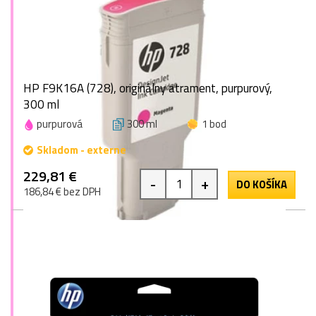
HP F9K16A (728), originálny atrament, purpurový,
300 ml
purpurová
300 ml
1 bod
Skladom - externe
229,81 €
-
+
DO KOŠÍKA
186,84 € bez DPH