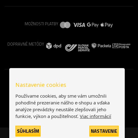
MOŽNOSTI PLATBY
DOPRAVNÉ METÓDY
Nastavenie cookies
Používame cookies, aby sme vám umožnili
pohodlné prezeranie nášho e-shopu a vďaka
analýze prevádzky neustále zlepšovali jeho
funkcie, výkon a použiteľnosť.
Viac informácií
SÚHLASÍM
NASTAVENIE