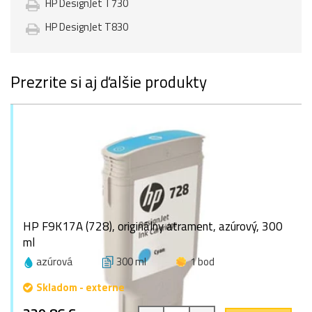
HP DesignJet T730
HP DesignJet T830
Prezrite si aj ďalšie produkty
HP F9K17A (728), originálny atrament, azúrový, 300
ml
azúrová
300 ml
1 bod
Skladom - externe