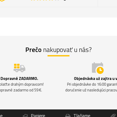
Prečo
nakupovať u nás?
Dopravné ZADARMO.
Objednávka už zajtra u 
plaťte drahým dopravcom!
Pri objednávke do 16:00 gara
opravné zadarmo od 59 €.
doručenie už nasledujúci praco
ne
Papiere
Tlačiarne