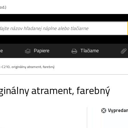
od.)
ne
Papiere
Tlačiarne
C210, originálny atrament, farebný
inálny atrament, farebný
Vypredan