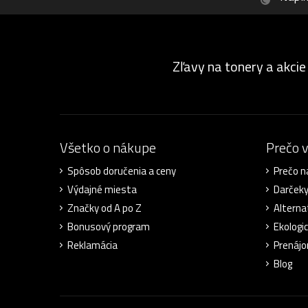
Zľavy na tonery a akcie
Všetko o nákupe
Prečo 
Spôsob doručenia a ceny
Prečo n
Výdajné miesta
Darček
Značky od A po Z
Alterna
Bonusový program
Ekologic
Reklamácia
Prenájo
Blog