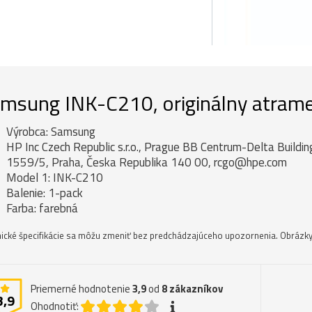
msung INK-C210, originálny atrame
Výrobca: Samsung
HP Inc Czech Republic s.r.o., Prague BB Centrum-Delta Buildi
1559/5, Praha, Česka Republika 140 00, rcgo@hpe.com
Model 1: INK-C210
Balenie: 1-pack
Farba: farebná
ické špecifikácie sa môžu zmeniť bez predchádzajúceho upozornenia. Obrázky 
Priemerné hodnotenie
3,9
od
8
zákazníkov
3,9
Ohodnotiť: