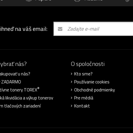
 ihneď na váš email:
vybrať nás?
O spoločnosti
akupovať u nás?
Kto sme?
y ZADARMO
Používanie cookies
®
tívne tonery TOREX
Obchodné podmienky
ká likvidácia a výkup tonerov
Pre médiá
m tlačových zariadení
Kontakt