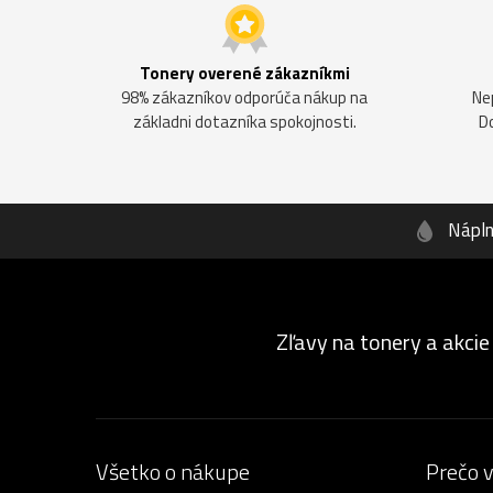
Tonery overené zákazníkmi
98% zákazníkov odporúča nákup na
Ne
základni dotazníka spokojnosti.
D
Nápl
Zľavy na tonery a akcie
Všetko o nákupe
Prečo 