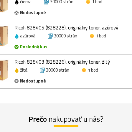
čierna
30000 strán
1 bod
Nedostupné
Ricoh 828405 (828228), originálny toner, azúrový
azúrová
30000 strán
1 bod
Posledný kus
Ricoh 828403 (828226), originálny toner, žltý
žltá
30000 strán
1 bod
Nedostupné
Prečo
nakupovať u nás?