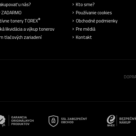
akupovať u nás?
Kto sme?
y ZADARMO
Používanie cookies
®
tívne tonery TOREX
Obchodné podmienky
ká likvidácia a výkup tonerov
Pre médiá
m tlačových zariadení
Kontakt
DOPRA