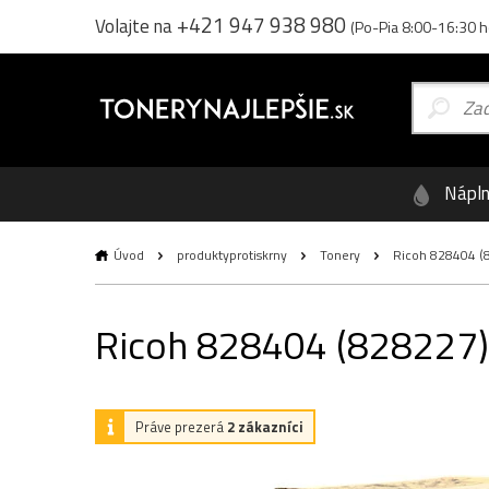
+421 947 938 980
Volajte na
(Po-Pia 8:00-16:30 h
Nápl
Úvod
produktyprotiskrny
Tonery
Ricoh 828404 (82
Ricoh 828404 (828227),
Práve prezerá
2 zákazníci