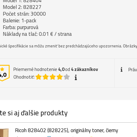
Model 1: 828404
Model 2: 828227
Počet strán: 30000
Balenie: 1-pack
Farba: purpurová
Náklady na tlač: 0.01 € / strana
ické špecifikácie sa môžu zmeniť bez predchádzajúceho upozornenia. Obrázky 
Priemerné hodnotenie
4,0
od
4
zákazníkov
Prá
4,0
Ohodnotiť:
te si aj ďalšie produkty
Ricoh 828402 (828225), originálny toner, čierny