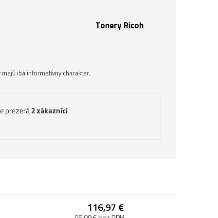
Tonery Ricoh
majú iba informatívny charakter.
ve prezerá
2 zákazníci
116,97 €
95,09 € bez DPH