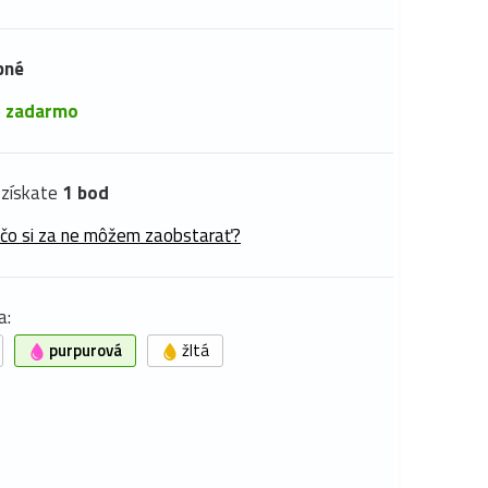
pné
é
zadarmo
získate
1 bod
 čo si za ne môžem zaobstarať?
a:
purpurová
žltá