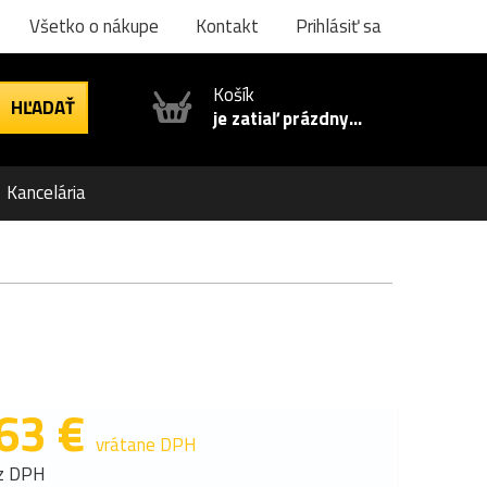
Všetko o nákupe
Kontakt
Prihlásiť sa
Košík
je zatiaľ prázdny...
Kancelária
63 €
vrátane DPH
z DPH