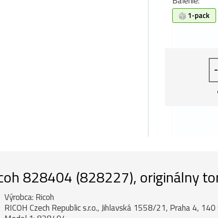
Balenie:
1-pack
-
coh 828404 (828227), originálny to
Výrobca: Ricoh
RICOH Czech Republic s.r.o., Jihlavská 1558/21, Praha 4, 140