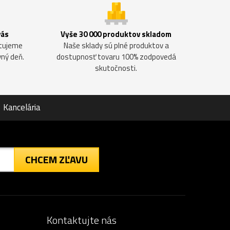
vás
Vyše 30 000 produktov skladom
ntujeme
Naše sklady sú plné produktov a
vný deň.
dostupnosť tovaru 100% zodpovedá
skutočnosti.
Kancelária
CHCEM ZĽAVU
Kontaktujte nás