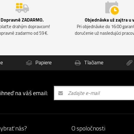
Dopravné ZADARMO.
Objednávka už zajtra u 
plaťte drahým dopravcom!
Pri objednávke do 16:00 gara
opravné zadarmo od 59 €.
doručenie už nasledujúci praco
ne
Papiere
Tlačiarne
 ihneď na váš email:
vybrať nás?
O spoločnosti