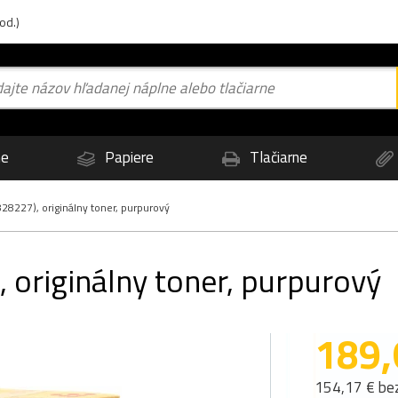
od.)
ne
Papiere
Tlačiarne
8227), originálny toner, purpurový
 originálny toner, purpurový
189,
154,17 € be