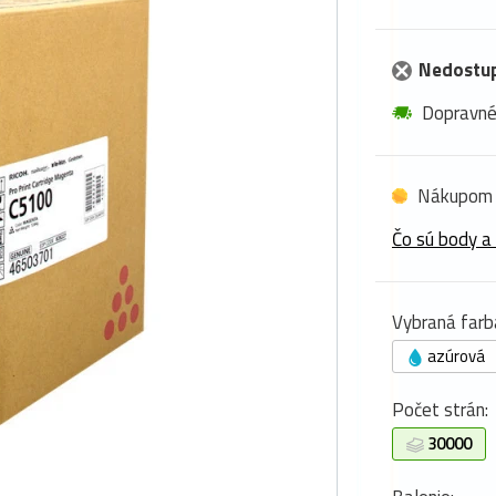
Nedostu
Dopravn
Nákupom 
Čo sú body a
Vybraná farb
azúrová
Počet strán:
30000