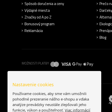
Spôsob doručenia a ceny
Prečo n
Výdajné miesta
Darček
Značky od A po Z
Alterna
Bonusový program
Ekologic
Reklamácia
Prenájo
Blog
MOŽNOSTI PLATBY
Nastavenie cookies
Používame cookies, aby sme vám umožnili
pohodlné prezeranie nášho e-shopu a vďaka
analýze prevádzky neustále zlepšovali jeho
funkcie, výkon a použiteľnosť.
Viac informácií