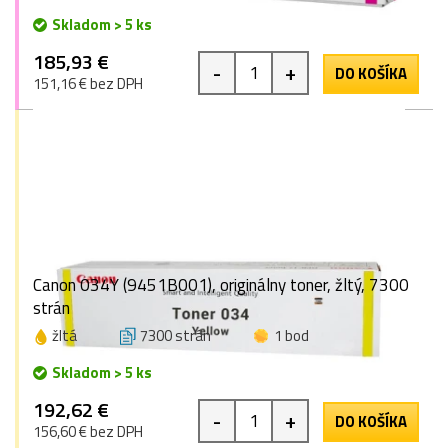
Skladom > 5 ks
185,93 €
-
+
DO KOŠÍKA
151,16 € bez DPH
Canon 034Y (9451B001), originálny toner, žltý, 7300
strán
žltá
7300 strán
1 bod
Skladom > 5 ks
192,62 €
-
+
DO KOŠÍKA
156,60 € bez DPH