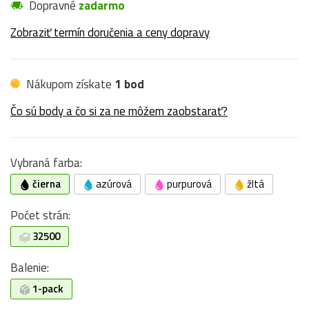
Dopravné
zadarmo
Zobraziť termín doručenia a ceny dopravy
Nákupom získate
1 bod
Čo sú body a čo si za ne môžem zaobstarať?
Vybraná farba:
čierna
azúrová
purpurová
žltá
Počet strán:
32500
Balenie:
1-pack