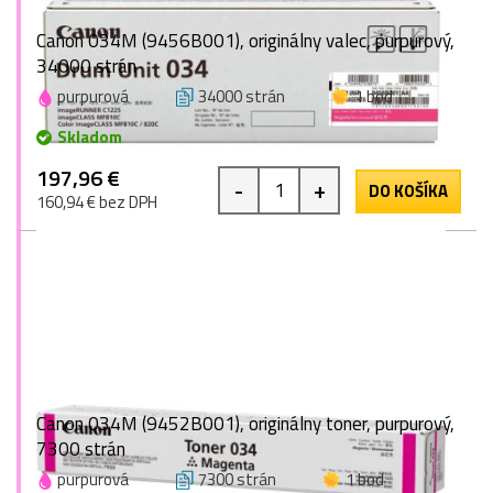
Canon 034M (9456B001), originálny valec, purpurový,
34000 strán
purpurová
34000 strán
1 bod
Skladom
197,96 €
-
+
DO KOŠÍKA
160,94 € bez DPH
Canon 034M (9452B001), originálny toner, purpurový,
7300 strán
purpurová
7300 strán
1 bod