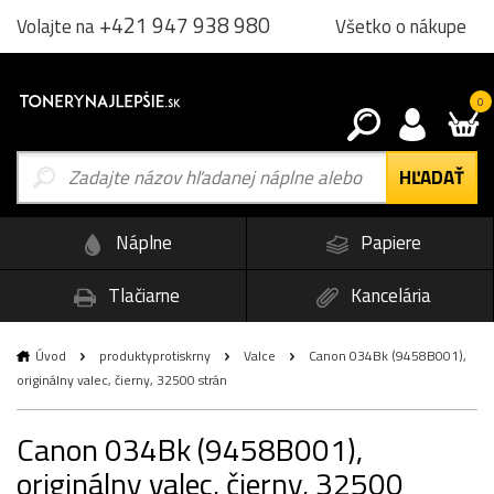
+421 947 938 980
Všetko o nákupe
Volajte na
0
Náplne
Papiere
Tlačiarne
Kancelária
Úvod
produktyprotiskrny
Valce
Canon 034Bk (9458B001),
originálny valec, čierny, 32500 strán
Canon 034Bk (9458B001),
originálny valec, čierny, 32500