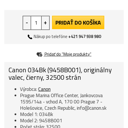
-
+
PRIDAŤ DO KOŠÍKA
Nákup po telefóne
+421 947 938 980
Pridať do “Moje produkty”
Canon 034Bk (9458B001), originálny
valec, čierny, 32500 strán
Výrobca:
Canon
Prague Marina Office Center, Jankovcova
1595/14a - vchod A, 170 00 Prague 7 -
Holešovice, Czech Republic, info@canon.sk
Model 1: 034Bk
Model 2: 9458B001
Počet strán: 32500