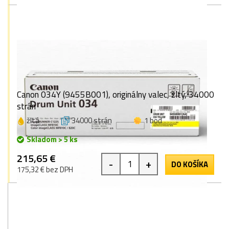
Canon 034Y (9455B001), originálny valec, žltý, 34000
strán
žltá
34000 strán
1 bod
Skladom > 5 ks
215,65 €
-
+
DO KOŠÍKA
175,32 € bez DPH