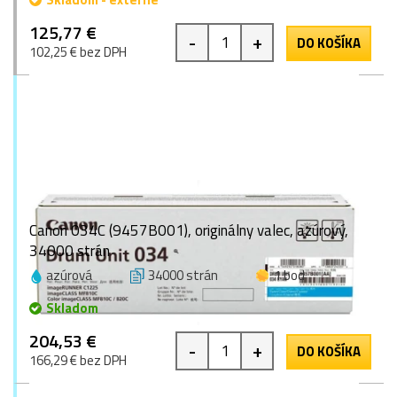
125,77 €
-
+
DO KOŠÍKA
102,25 € bez DPH
Canon 034C (9457B001), originálny valec, azúrový,
34000 strán
azúrová
34000 strán
1 bod
Skladom
204,53 €
-
+
DO KOŠÍKA
166,29 € bez DPH