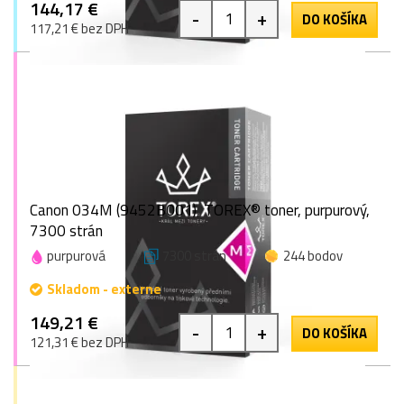
144,17 €
-
+
DO KOŠÍKA
117,21 € bez DPH
Canon 034M (9452B001), TOREX® toner, purpurový,
7300 strán
purpurová
7300 strán
244 bodov
Skladom - externe
149,21 €
-
+
DO KOŠÍKA
121,31 € bez DPH