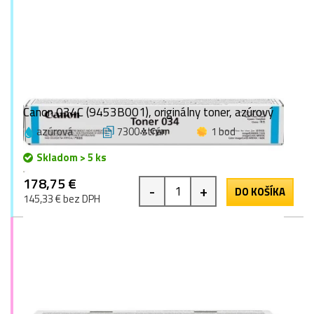
Canon 034C (9453B001), originálny toner, azúrový
azúrová
7300 strán
1 bod
Skladom > 5 ks
178,75 €
-
+
DO KOŠÍKA
145,33 € bez DPH