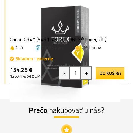
Canon 034Y (9451B001), TOREX® toner, žltý
žltá
7300 strán
265 bodov
Skladom - externe
154,25 €
-
+
DO KOŠÍKA
125,41 € bez DPH
Prečo
nakupovať u nás?