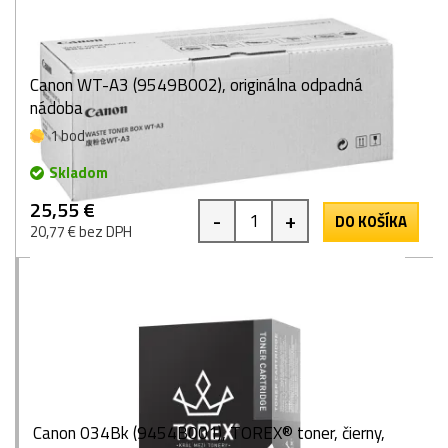
Canon WT-A3 (9549B002), originálna odpadná
nádoba
1 bod
Skladom
25,55 €
-
+
DO KOŠÍKA
20,77 € bez DPH
Canon 034Bk (9454B001), TOREX® toner, čierny,