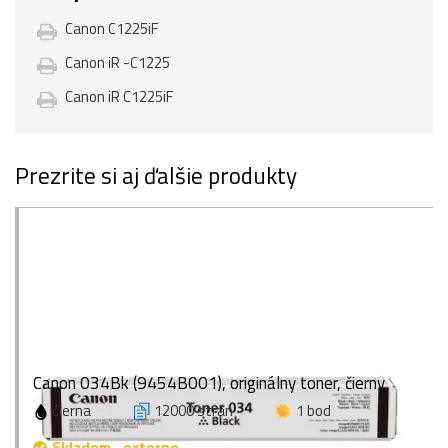
Canon C1225iF
Canon iR -C1225
Canon iR C1225iF
Prezrite si aj ďalšie produkty
Canon 034Bk (9454B001), originálny toner, čierny
čierna
12000 strán
1 bod
Skladom - externe