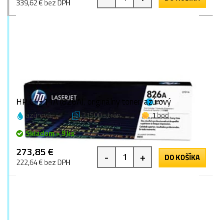
339,62 € bez DPH
HP CF311A (826A), originálny toner, azúrový
azúrová
31500 strán
1 bod
Skladom > 9 ks
273,85 €
-
+
DO KOŠÍKA
222,64 € bez DPH