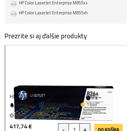
HP Color LaserJet Enterprise M855x+
HP Color LaserJet Enterprise M855xh
Prezrite si aj ďalšie produkty
HP CF310A (826A), originálny toner, čierny
čierna
29000 strán
1 bod
Nedostupné
417,74 €
-
+
DO KOŠÍKA