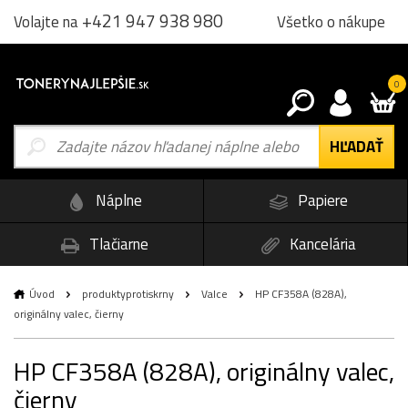
+421 947 938 980
Všetko o nákupe
Volajte na
0
Náplne
Papiere
Tlačiarne
Kancelária
Úvod
produktyprotiskrny
Valce
HP CF358A (828A),
originálny valec, čierny
HP CF358A (828A), originálny valec,
čierny