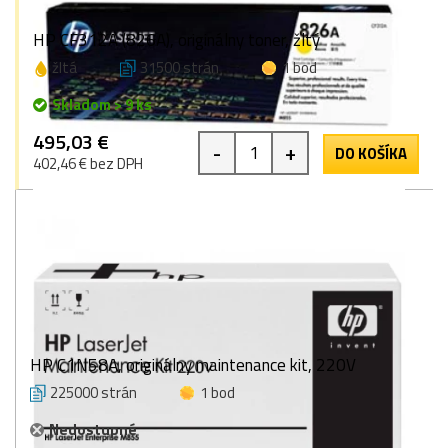
HP CF312A (826A), originálny toner, žltý
žltá
31500 strán
1 bod
Skladom > 9 ks
495,03 €
-
+
DO KOŠÍKA
402,46 € bez DPH
HP C1N58A, originálny maintenance kit, 220V
225000 strán
1 bod
Nedostupné