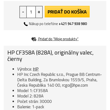
-
+
PRIDAŤ DO KOŠÍKA
Nákup po telefóne
+421 947 938 980
Pridať do “Moje produkty”
HP CF358A (828A), originálny valec,
čierny
Výrobca:
HP
HP Inc Czech Republic s.r.o., Prague BB Centrum-
Delta Building, Za Brumlovkou 1559/5, Praha,
Česka Republika 140 00, rcgo@hpe.com
Model 1: CF358A
Model 2: 828A
Počet strán: 30000
Balenie: 1-pack