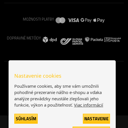
MOŽNOSTI PLATBY
DOPRAVNÉ METÓDY
Nastavenie cookies
Používame cookies, aby sme vám umožnili
pohodlné prezeranie nášho e-shopu a vďaka
analýze prevádzky neustále zlepšovali jeho
funkcie, výkon a použiteľnosť.
Viac informácií
SÚHLASÍM
NASTAVENIE
Česká republika
Slovensko