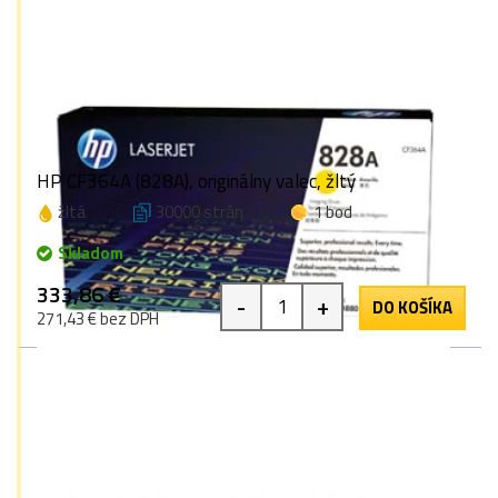
HP CF364A (828A), originálny valec, žltý
žltá
30000 strán
1 bod
Skladom
333,86 €
-
+
DO KOŠÍKA
271,43 € bez DPH