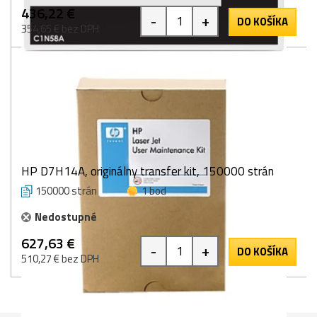
436,22 €
-
+
DO KOŠÍKA
354,65 € bez DPH
HP D7H14A, originálny transfer kit, 150000 strán
150000 strán
1 bod
Nedostupné
627,63 €
-
+
DO KOŠÍKA
510,27 € bez DPH