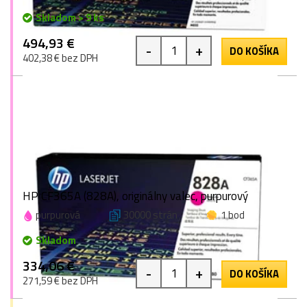
Skladom > 9 ks
494,93 €
-
+
DO KOŠÍKA
402,38 € bez DPH
HP CF365A (828A), originálny valec, purpurový
purpurová
30000 strán
1 bod
Skladom
334,06 €
-
+
DO KOŠÍKA
271,59 € bez DPH