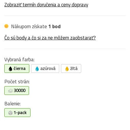
Zobraziť termín doručenia a ceny dopravy
Nákupom získate
1 bod
Čo sú body a čo si za ne môžem zaobstarať?
Vybraná farba:
čierna
azúrová
žltá
Počet strán:
30000
Balenie:
1-pack