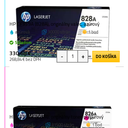
HP CF359A (828A), originálny valec, azúrový
azúrová
30000 strán
1 bod
Skladom
330,68 €
-
+
DO KOŠÍKA
268,84 € bez DPH
HP CF313A (826A), originálny toner, purpurový
purpurová
31500 strán
1 bod