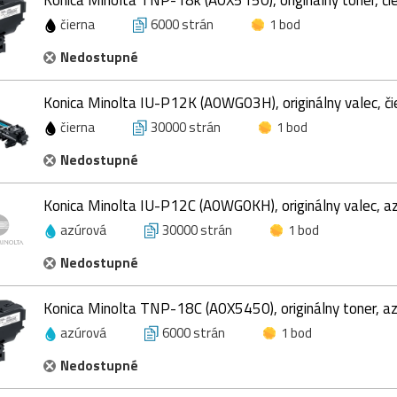
čierna
6000 strán
1 bod
Nedostupné
Konica Minolta IU-P12K (A0WG03H), originálny valec, či
čierna
30000 strán
1 bod
Nedostupné
Konica Minolta IU-P12C (A0WG0KH), originálny valec, a
azúrová
30000 strán
1 bod
Nedostupné
Konica Minolta TNP-18C (A0X5450), originálny toner, a
azúrová
6000 strán
1 bod
Nedostupné