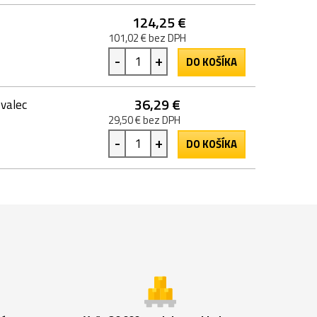
124,25 €
101,02 € bez DPH
-
+
DO KOŠÍKA
36,29 €
 valec
29,50 € bez DPH
-
+
DO KOŠÍKA