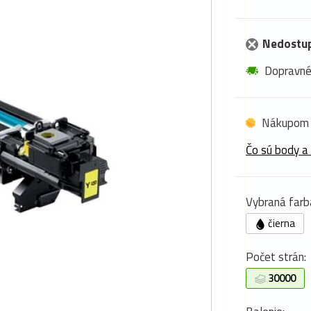
Nedostu
Dopravn
Nákupom 
Čo sú body a
Vybraná farb
čierna
Počet strán:
30000