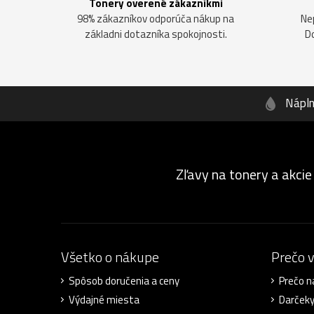
Tonery overené zákazníkmi
98% zákazníkov odporúča nákup na
Ne
základni dotazníka spokojnosti.
D
Nápl
Zľavy na tonery a akcie
Všetko o nákupe
Prečo 
Spôsob doručenia a ceny
Prečo n
Výdajné miesta
Darček