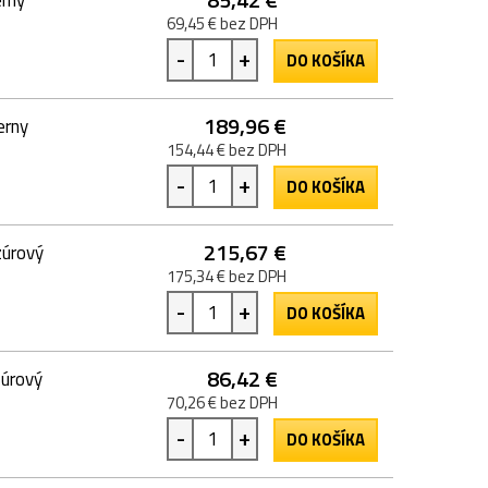
69,45 € bez DPH
-
+
DO KOŠÍKA
189,96 €
erny
154,44 € bez DPH
-
+
DO KOŠÍKA
215,67 €
zúrový
175,34 € bez DPH
-
+
DO KOŠÍKA
86,42 €
zúrový
70,26 € bez DPH
-
+
DO KOŠÍKA