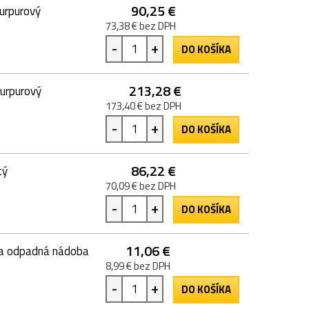
90,25 €
urpurový
73,38 € bez DPH
-
+
DO KOŠÍKA
213,28 €
urpurový
173,40 € bez DPH
-
+
DO KOŠÍKA
86,22 €
tý
70,09 € bez DPH
-
+
DO KOŠÍKA
11,06 €
na odpadná nádoba
8,99 € bez DPH
-
+
DO KOŠÍKA