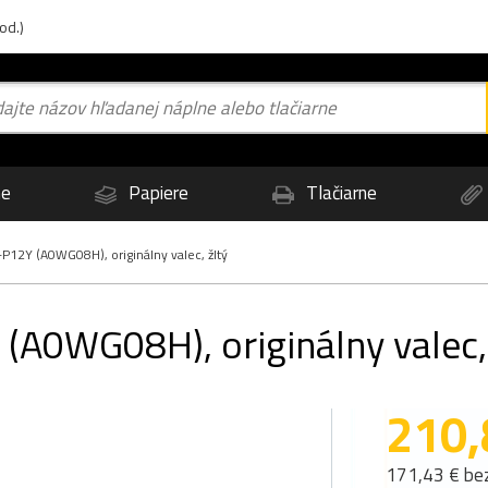
od.)
ne
Papiere
Tlačiarne
P12Y (A0WG08H), originálny valec, žltý
(A0WG08H), originálny valec, 
210,
171,43 € be