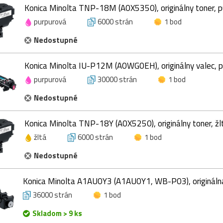
Konica Minolta TNP-18M (A0X5350), originálny toner, p
purpurová
6000 strán
1 bod
Nedostupné
Konica Minolta IU-P12M (A0WG0EH), originálny valec, p
purpurová
30000 strán
1 bod
Nedostupné
Konica Minolta TNP-18Y (A0X5250), originálny toner, žl
žltá
6000 strán
1 bod
Nedostupné
Konica Minolta A1AU0Y3 (A1AU0Y1, WB-P03), originál
36000 strán
1 bod
Skladom > 9 ks