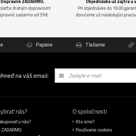
Dopravné ZADARMO.
Objednávka už zajtra u 
plaťte drahým dopravcom!
Pri objednávke do 16:00 gara
opravné zadarmo od 59 €.
doručenie už nasledujúci praco
ne
Papiere
Tlačiarne
 ihneď na váš email:
vybrať nás?
O spoločnosti
akupovať u nás?
Kto sme?
y ZADARMO
Používanie cookies