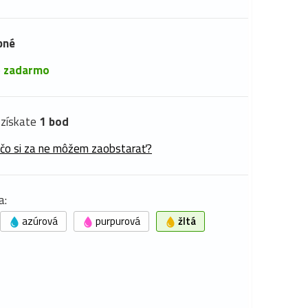
pné
é
zadarmo
získate
1 bod
 čo si za ne môžem zaobstarať?
a:
azúrová
purpurová
žltá