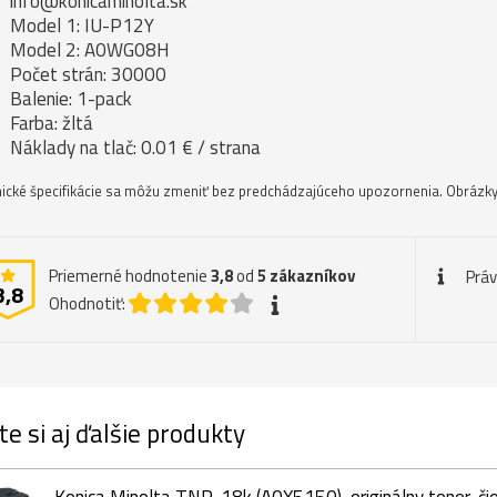
info@konicaminolta.sk
Model 1: IU-P12Y
Model 2: A0WG08H
Počet strán: 30000
Balenie: 1-pack
Farba: žltá
Náklady na tlač: 0.01 € / strana
ické špecifikácie sa môžu zmeniť bez predchádzajúceho upozornenia. Obrázky 
Priemerné hodnotenie
3,8
od
5
zákazníkov
Prá
3,8
Ohodnotiť:
te si aj ďalšie produkty
Konica Minolta TNP-18k (A0X5150), originálny toner, či