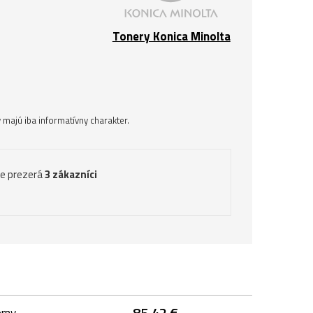
Tonery Konica Minolta
majú iba informatívny charakter.
ve prezerá
3 zákazníci
85,42 €
erny