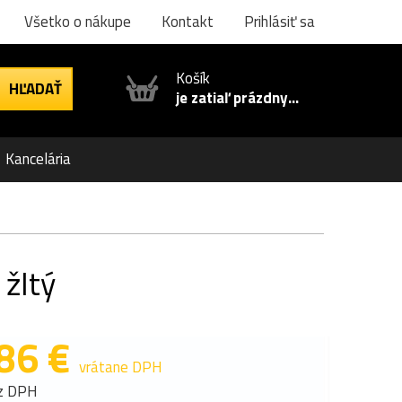
Všetko o nákupe
Kontakt
Prihlásiť sa
Košík
je zatiaľ prázdny...
Kancelária
žltý
86 €
vrátane DPH
z DPH