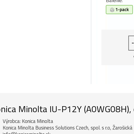
Balenie:
1-pack
-
nica Minolta IU-P12Y (A0WG08H), or
Výrobca: Konica Minolta
Konica Minolta Business Solutions Czech, spol. s r.o, Žarošick