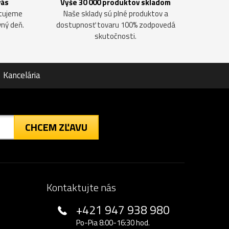
vás
Vyše 30 000 produktov skladom
ntujeme
Naše sklady sú plné produktov a
vný deň.
dostupnosť tovaru 100% zodpovedá
skutočnosti.
Kancelária
CHCEM ZĽAVU
Kontaktujte nás
+421 947 938 980
Po-Pia 8:00-16:30 hod.