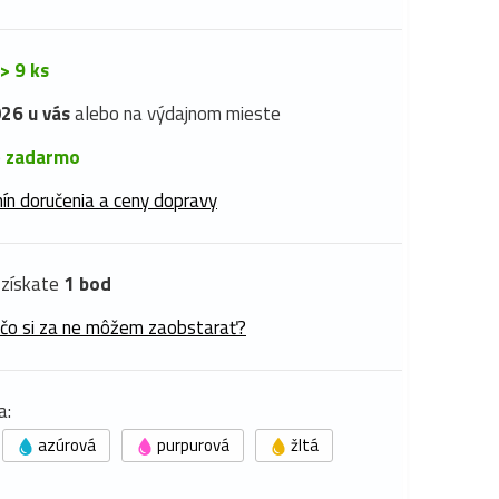
> 9 ks
26 u vás
alebo na výdajnom mieste
é
zadarmo
ín doručenia a ceny dopravy
získate
1 bod
 čo si za ne môžem zaobstarať?
a:
azúrová
purpurová
žltá