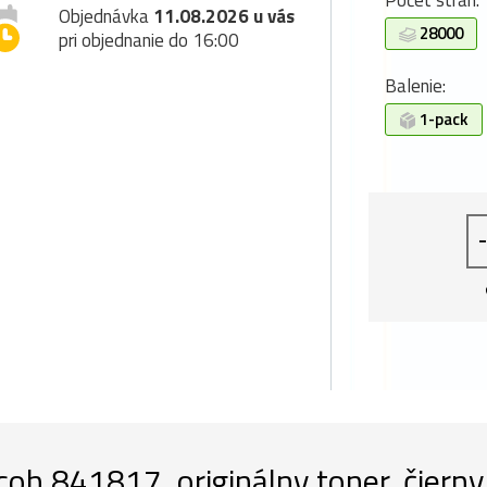
Počet strán:
Objednávka
11.08.2026 u vás
28000
pri objednanie do 16:00
Balenie:
1-pack
-
coh 841817, originálny toner, čiern