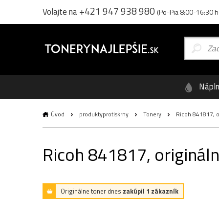
+421 947 938 980
Volajte na
(Po-Pia 8:00-16:30 h
Nápl
Úvod
produktyprotiskrny
Tonery
Ricoh 841817, or
Ricoh 841817, origináln
Originálne toner dnes
zakúpil 1 zákazník