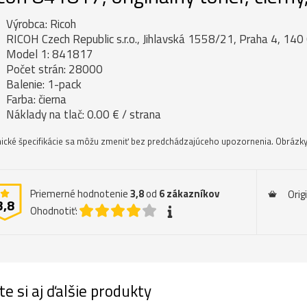
Výrobca: Ricoh
RICOH Czech Republic s.r.o., Jihlavská 1558/21, Praha 4, 140
Model 1: 841817
Počet strán: 28000
Balenie: 1-pack
Farba: čierna
Náklady na tlač: 0.00 € / strana
ické špecifikácie sa môžu zmeniť bez predchádzajúceho upozornenia. Obrázky 
Priemerné hodnotenie
3,8
od
6
zákazníkov
Orig
3,8
Ohodnotiť:
te si aj ďalšie produkty