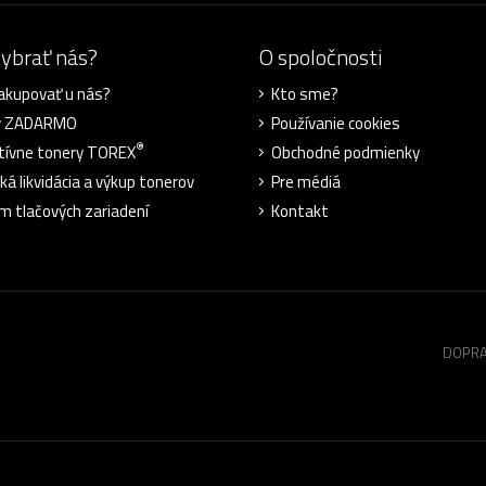
vybrať nás?
O spoločnosti
akupovať u nás?
Kto sme?
y ZADARMO
Používanie cookies
®
tívne tonery TOREX
Obchodné podmienky
ká likvidácia a výkup tonerov
Pre médiá
m tlačových zariadení
Kontakt
DOPRA