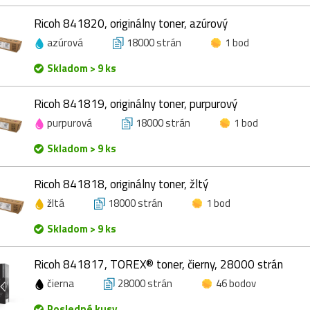
Ricoh 841820, originálny toner, azúrový
azúrová
18000 strán
1 bod
Skladom > 9 ks
Ricoh 841819, originálny toner, purpurový
purpurová
18000 strán
1 bod
Skladom > 9 ks
Ricoh 841818, originálny toner, žltý
žltá
18000 strán
1 bod
Skladom > 9 ks
Ricoh 841817, TOREX® toner, čierny, 28000 strán
čierna
28000 strán
46 bodov
Posledné kusy