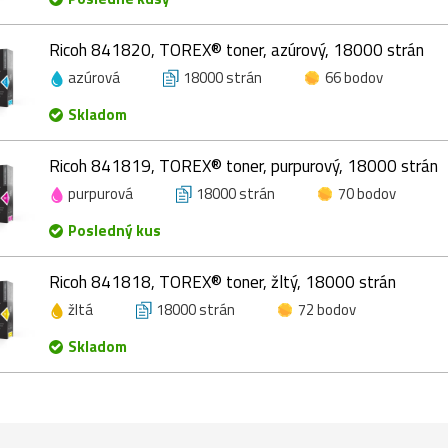
Ricoh 841820, TOREX® toner, azúrový, 18000 strán
azúrová
18000 strán
66 bodov
Skladom
Ricoh 841819, TOREX® toner, purpurový, 18000 strán
purpurová
18000 strán
70 bodov
Posledný kus
Ricoh 841818, TOREX® toner, žltý, 18000 strán
žltá
18000 strán
72 bodov
Skladom