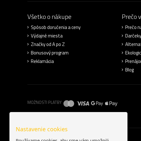
Všetko o nákupe
Prečo 
Spôsob doručenia a ceny
Prečo n
Výdajné miesta
Darček
Značky od A po Z
Alterna
Bonusový program
Ekologic
Reklamácia
Prenájo
Blog
MOŽNOSTI PLATBY
Nastavenie cookies
Používame cookies, aby sme vám umožnili