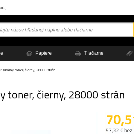
od.)
ne
Papiere
Tlačiarne
iginálny toner, čierny, 28000 strán
y toner, čierny, 28000 strán
70,5
57,32 € bez