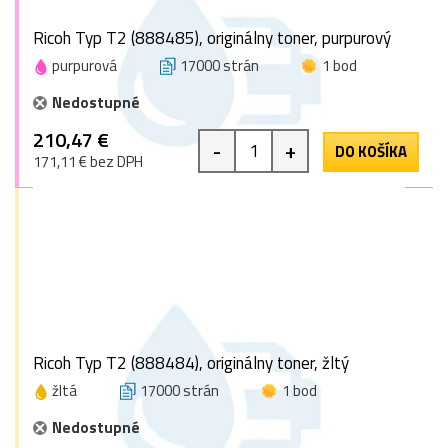
Ricoh Typ T2 (888485), originálny toner, purpurový
purpurová
17000 strán
1 bod
Nedostupné
210,47 €
-
+
DO KOŠÍKA
171,11 € bez DPH
Ricoh Typ T2 (888484), originálny toner, žltý
žltá
17000 strán
1 bod
Nedostupné