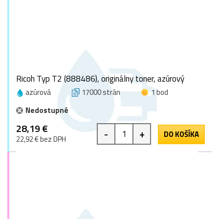
Ricoh Typ T2 (888486), originálny toner, azúrový
azúrová
17000 strán
1 bod
Nedostupné
28,19 €
-
+
DO KOŠÍKA
22,92 € bez DPH