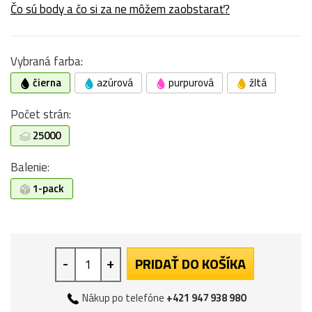
Čo sú body a čo si za ne môžem zaobstarať?
Vybraná farba:
čierna
azúrová
purpurová
žltá
Počet strán:
25000
Balenie:
1-pack
-
+
PRIDAŤ DO KOŠÍKA
Nákup po telefóne
+421 947 938 980