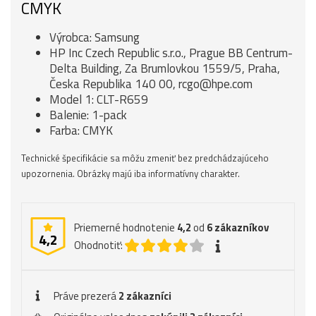
CMYK
Výrobca: Samsung
HP Inc Czech Republic s.r.o., Prague BB Centrum-
Delta Building, Za Brumlovkou 1559/5, Praha,
Česka Republika 140 00, rcgo@hpe.com
Model 1: CLT-R659
Balenie: 1-pack
Farba: CMYK
Technické špecifikácie sa môžu zmeniť bez predchádzajúceho
upozornenia. Obrázky majú iba informatívny charakter.
Priemerné hodnotenie
4,2
od
6
zákazníkov
4,2
Ohodnotiť:
Práve prezerá
2 zákazníci