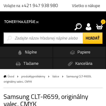
+421 947 938 980
Všetko o nákupe
Volajte na
0
Náplne
Papiere
Tlačiarne
Kancelária
Úvod
produktyprotiskrny
Valce
Samsung CLT-R659,
originálny valec, CMYK
Samsung CLT-R659, originálny
valec, CMYK