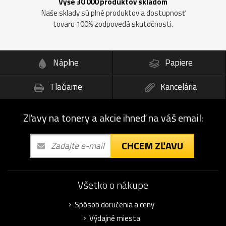
Vyše 30 000 produktov skladom
Naše sklady sú plné produktov a dostupnosť
tovaru 100% zodpovedá skutočnosti.
Náplne
Papiere
Tlačiarne
Kancelária
Zľavy na tonery a akcie ihneď na váš email:
CHCEM ZĽAVU
Všetko o nákupe
Spôsob doručenia a ceny
Výdajné miesta