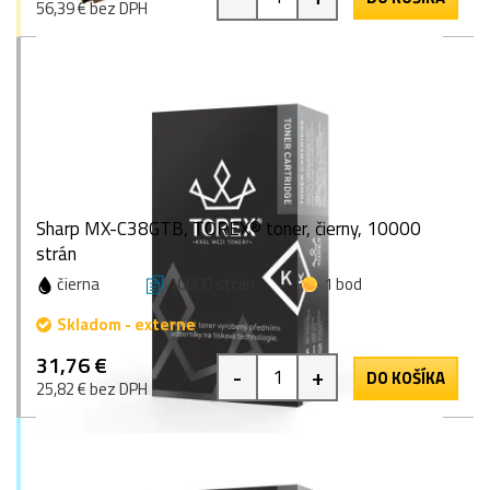
56,39 € bez DPH
Sharp MX-C38GTB, TOREX® toner, čierny, 10000
strán
čierna
10000 strán
1 bod
Skladom - externe
31,76 €
-
+
DO KOŠÍKA
25,82 € bez DPH