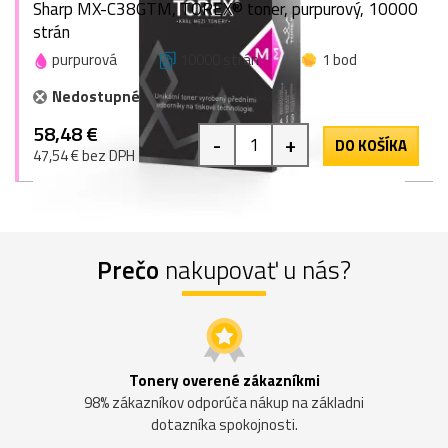
Sharp MX-C38GTM, TOREX® toner, purpurový, 10000
strán
purpurová
10000 strán
1 bod
Nedostupné
58,48 €
-
+
DO KOŠÍKA
47,54 € bez DPH
Prečo
nakupovať u nás?
Tonery overené zákazníkmi
98% zákazníkov odporúča nákup na základni
dotazníka spokojnosti.