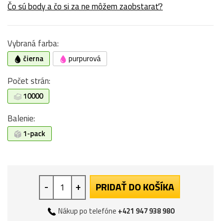
Čo sú body a čo si za ne môžem zaobstarať?
Vybraná farba:
čierna
purpurová
Počet strán:
10000
Balenie:
1-pack
-
+
PRIDAŤ DO KOŠÍKA
Nákup po telefóne
+421 947 938 980