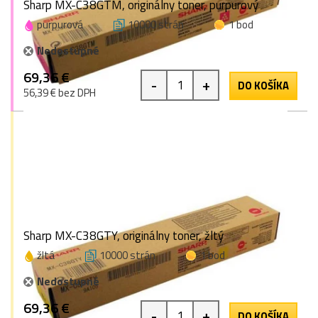
Sharp MX-C38GTM, originálny toner, purpurový
purpurová
10000 strán
1 bod
Nedostupné
69,36 €
-
+
DO KOŠÍKA
56,39 € bez DPH
Sharp MX-C38GTY, originálny toner, žltý
žltá
10000 strán
1 bod
Nedostupné
69,36 €
-
+
DO KOŠÍKA