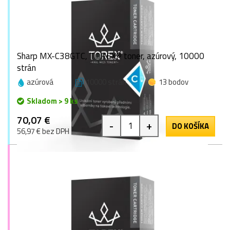
Sharp MX-C38GTC, TOREX® toner, azúrový, 10000
strán
azúrová
10000 strán
13 bodov
Skladom > 9 ks
70,07 €
-
+
DO KOŠÍKA
56,97 € bez DPH