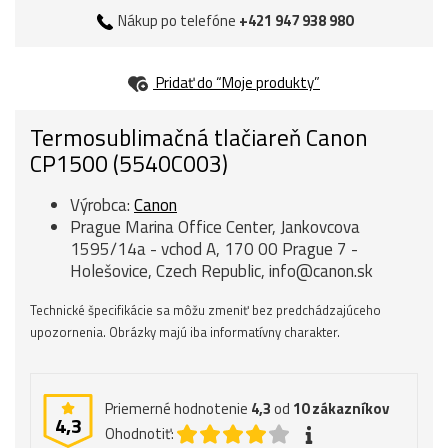
Nákup po telefóne
+421 947 938 980
Pridať do “Moje produkty”
Termosublimačná tlačiareň Canon
CP1500 (5540C003)
Výrobca:
Canon
Prague Marina Office Center, Jankovcova
1595/14a - vchod A, 170 00 Prague 7 -
Holešovice, Czech Republic, info@canon.sk
Technické špecifikácie sa môžu zmeniť bez predchádzajúceho
upozornenia. Obrázky majú iba informatívny charakter.
Priemerné hodnotenie
4,3
od
10
zákazníkov
4,3
Ohodnotiť: