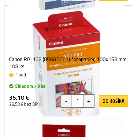
Canon RP-108 (8568B001) fotopapier, 100x158 mm,
108 ks
1 bod
Skladom > 9 ks
35,10 €
-
+
DO KOŠÍKA
28,53 € bez DPH