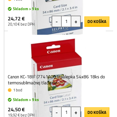
Skladom > 9 ks
24,72 €
-
+
DO KOŠÍKA
20,10 € bez DPH
Canon KC-18IF (7741A001) nálepka 54x86 18ks do
termosublimačnej tlačiarne
1 bod
Skladom > 9 ks
24,50 €
-
+
DO KOŠÍKA
19,92 € bez DPH