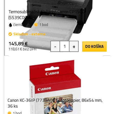
Termosublimačná tlačiareň Canon CP1500
(5539C002)
čierna
1 bod
Skladom - externe
145,89 €
-
+
DO KOŠÍKA
118,61 € bez DPH
Canon KC-36IP (7739A001), fotopapier, 86x54 mm,
36 ks
1 bod