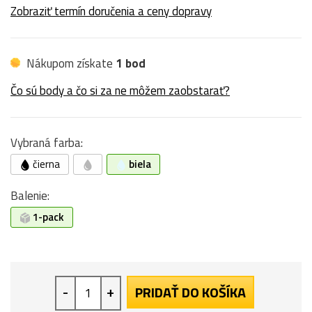
Zobraziť termín doručenia a ceny dopravy
Nákupom získate
1 bod
Čo sú body a čo si za ne môžem zaobstarať?
Vybraná farba:
čierna
biela
Balenie:
1-pack
-
+
PRIDAŤ DO KOŠÍKA