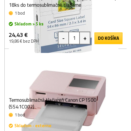
18ks do termosublimačné tlačiarne
1 bod
Skladom > 5 ks
24,43 €
-
+
DO KOŠÍKA
19,86 € bez DPH
Termosublimačná tlačiareň Canon CP1500
(5541C002)
1 bod
Skladom - externe