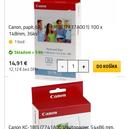
Canon, papír, bílý, KP-36IP (7737A001) 100 x
148mm, 36ks
1 bod
Skladom > 9 ks
14,91 €
-
+
DO KOŠÍKA
12,12 € bez DPH
Canon KC-18IS (7741A001) fotopapier, 54x86 mm,