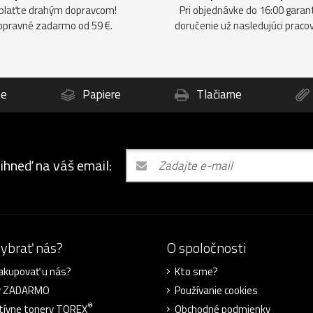
plaťte drahým dopravcom!
Pri objednávke do 16:00 gara
opravné zadarmo od 59 €.
doručenie už nasledujúci praco
ne
Papiere
Tlačiarne
 ihneď na váš email:
vybrať nás?
O spoločnosti
akupovať u nás?
Kto sme?
y ZADARMO
Používanie cookies
®
tívne tonery TOREX
Obchodné podmienky