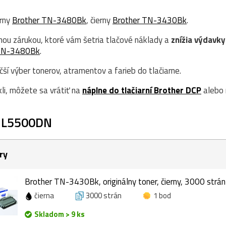
erny
Brother TN-3480Bk
, čierny
Brother TN-3430Bk
.
nou zárukou, ktoré vám šetria tlačové náklady a
znížia výdavky
TN-3480Bk
.
í výber tonerov, atramentov a farieb do tlačiarne.
kli, môžete sa vrátiť na
náplne do tlačiarní Brother DCP
alebo 
-L5500DN
ry
Brother TN-3430Bk, originálny toner, čierny, 3000 strán
čierna
3000 strán
1 bod
Skladom > 9 ks