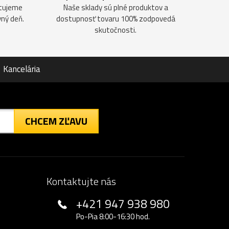
ntujeme
Naše sklady sú plné produktov a
vný deň.
dostupnosť tovaru 100% zodpovedá
skutočnosti.
Kancelária
CHCEM ZĽAVU
Kontaktujte nás
+421 947 938 980
Po-Pia 8:00-16:30 hod.