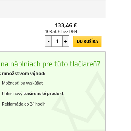
133,46 €
108,50 € bez DPH
-
+
DO KOŠÍKA
na náplniach pre túto tlačiareň?
 množstvom výhod:
Možnosť iba vyskúšať
Úplne nový
továrenský produkt
Reklamácia do 24 hodín