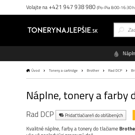
+421 947 938 980
Volajte na
(Po-Pia 8:00-16:30 h
Nápl
Úvod
Tonery a cartridge
Brother
Rad DCP
Br
Náplne, tonery a farby
Rad DCP
Pridať tlačiareň do obľúbených
Kvalitné náplne, farby a tonery do tlačiarne
Broth