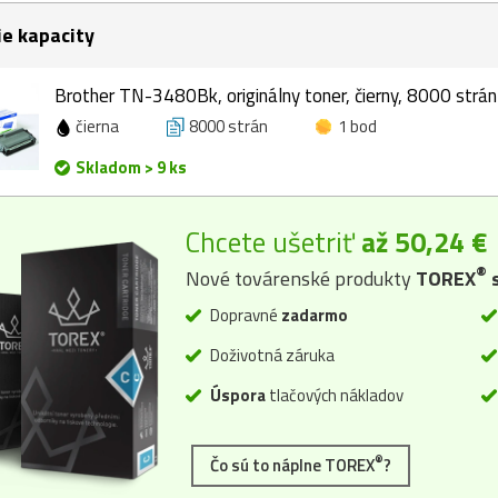
ie kapacity
Brother TN-3480Bk, originálny toner, čierny, 8000 strán
čierna
8000 strán
1 bod
Skladom > 9 ks
Chcete ušetriť
až 50,24 €
®
Nové továrenské produkty
TOREX
s
Dopravné
zadarmo
Doživotná záruka
Úspora
tlačových nákladov
®
Čo sú to náplne TOREX
?