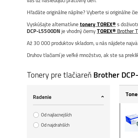
vás už nasledujúci pracovný deň.
Hľadáte originálne náplne? Vyberte si originálne či
Vyskúšajte alternatívne
tonery TOREX®
s doživot
DCP-L5500DN
je vhodný čierny
TOREX®
Brother 
Až 30 000 produktov skladom, u nás nájdete najväčš
Druhov tlačiarní je veľké množstvo, ak ste sa prekli
Tonery pre tlačiareň
Brother DCP
Tone
Radenie
Od najlacnejších
Od najdrahších