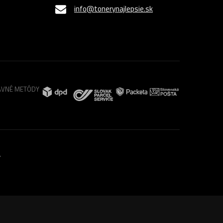
info@tonerynajlepsie.sk
VNÉ METÓDY