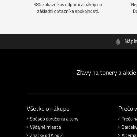
98% zákazníkov odporúča nákup na
Ne
základni dotazníka spokojnosti.
D
Nápl
Zľavy na tonery a akcie
Všetko o nákupe
Prečo 
Spôsob doručenia a ceny
Prečo n
Výdajné miesta
Darček
Značky od A po Z
Alterna