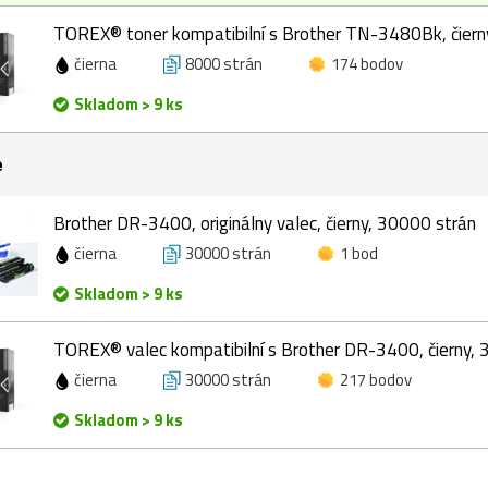
TOREX® toner kompatibilní s Brother TN-3480Bk, čiern
čierna
8000 strán
174 bodov
Skladom > 9 ks
e
Brother DR-3400, originálny valec, čierny, 30000 strán
čierna
30000 strán
1 bod
Skladom > 9 ks
TOREX® valec kompatibilní s Brother DR-3400, čierny,
čierna
30000 strán
217 bodov
Skladom > 9 ks