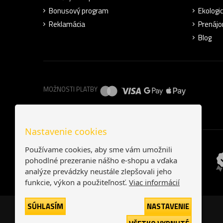
Bonusový program
Ekologic
Reklamácia
Prenájo
Blog
MOŽNOSTI PLATBY
Nastavenie cookies
Používame cookies, aby sme vám umožnili
pohodlné prezeranie nášho e-shopu a vďaka
analýze prevádzky neustále zlepšovali jeho
funkcie, výkon a použiteľnosť.
Viac informácií
SÚHLASÍM
NASTAVENIE