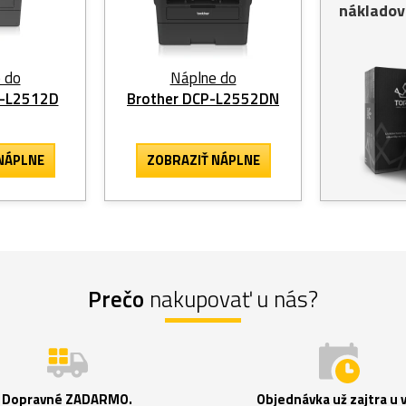
nákladov
 do
Náplne do
P-L2512D
Brother DCP-L2552DN
NÁPLNE
ZOBRAZIŤ NÁPLNE
Prečo
nakupovať u nás?
Dopravné ZADARMO.
Objednávka už zajtra u 