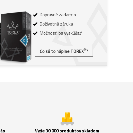
Dopravné zadarmo
Doživotná záruka
Možnosť iba vyskúšať
®
Čo sú to náplne TOREX
?
vás
Vyše 30 000 produktov skladom