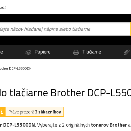
od.)
ne
Papiere
Tlačiarne
other DCP-L5500DN
 do tlačiarne Brother DCP-L5
Práve prezerá
3 zákazníkov
er DCP-L5500DN
. Vyberajte z 2 originálnych
tonerov
Brother
a