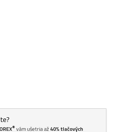
ste?
®
TOREX
vám ušetria až
40% tlačových