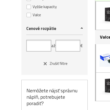
Vyššie kapacity
Valce
Cenové rozpätie
Valc
až
€
Zrušiť filtre
Nemôžete nájsť správnu
náplň, potrebujete
poradiť?