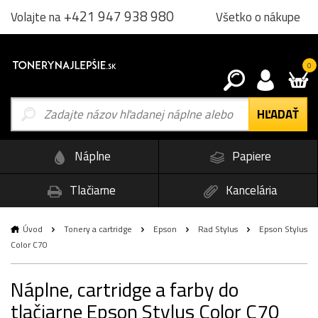
+421 947 938 980
Všetko o nákupe
Volajte na
0
Náplne
Papiere
Tlačiarne
Kancelária
Úvod
Tonery a cartridge
Epson
Rad Stylus
Epson Stylus
Color C70
Náplne, cartridge a farby do
tlačiarne Epson Stylus Color C70