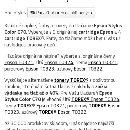
Rad Stylus
Pridať tlačiareň do obľúbených
Kvalitné náplne, farby a tonery do tlačiarne
Epson Stylus
Color C70
. Vyberajte z 5 originálnej
cartridge
Epson
a 4
cartridge TOREX®
. Farby do tlačiarne môžu byť u vás už
nasledujúci pracovný deň.
Hľadáte originálne náplne? Vyberte si originálne čierny
Epson T0321
, žltý
Epson T0324
, čierny
Epson T0321
,
purpurový
Epson T0323
, azúrový
Epson T0322
.
Vyskúšajte alternatívne
tonery TOREX®
s doživotnou
zárukou, ktoré vám šetria tlačové náklady a
znížia
výdavky na tlač až o 40%
. Pre Vašu tlačiareň
Epson
Stylus Color C70
je vhodný žltý
TOREX®
Epson T0324
,
čierny
TOREX®
Epson T0321
, purpurový
TOREX®
Epson
T0323
, azúrový
TOREX®
Epson T0322
.
Až 30 000 produktov skladom, u nás nájdete najväčší
výber tonerov, atramentov a farieb do tlačiarne.