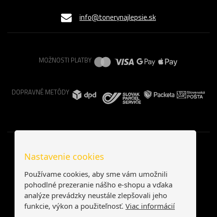
info@tonerynajlepsie.sk
MOŽNOSTI PLATBY
DOPRAVNÉ METÓDY
Nastavenie cookies
Používame cookies, aby sme vám umožnili
pohodlné prezeranie nášho e-shopu a vďaka
analýze prevádzky neustále zlepšovali jeho
funkcie, výkon a použiteľnosť.
Viac informácií