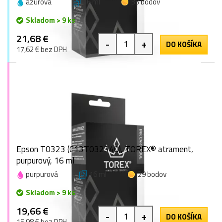
azúrová
16 ml
33 bodov
Skladom > 9 ks
21,68 €
-
+
DO KOŠÍKA
17,62 € bez DPH
Epson T0323 (C13T032340), TOREX® atrament,
purpurový, 16 ml
purpurová
16 ml
29 bodov
Skladom > 9 ks
19,66 €
-
+
DO KOŠÍKA
15,98 € bez DPH