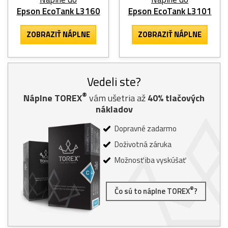
Epson EcoTank L3160
Epson EcoTank L3101
ZOBRAZIŤ NÁPLNE
ZOBRAZIŤ NÁPLNE
Vedeli ste?
®
Náplne TOREX
vám ušetria až
40% tlačových
nákladov
Dopravné zadarmo
Doživotná záruka
Možnosť iba vyskúšať
®
Čo sú to náplne TOREX
?