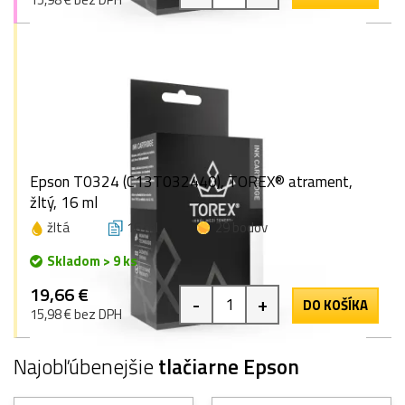
Epson T0324 (C13T032440), TOREX® atrament,
žltý, 16 ml
žltá
16 ml
29 bodov
Skladom > 9 ks
19,66 €
-
+
DO KOŠÍKA
15,98 € bez DPH
Najobľúbenejšie
tlačiarne Epson