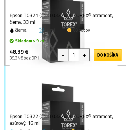
Epson T0321 (C13T032140), TOREX® atrament,
čierny, 33 ml
čierna
33 ml
88 bodov
Skladom > 9 ks
48,39 €
-
+
DO KOŠÍKA
39,34 € bez DPH
Epson T0322 (C13T032240), TOREX® atrament,
azúrový, 16 ml